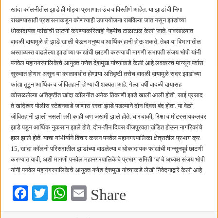
हर घर तिरंगा अभियानासंदर्भात पनवेलमध्ये बैठक
खांदा कॉलनीतील झाडे ही मोठ्या प्रमाणात उंच व विस्तीर्ण आहेत. या झाडांची निगा
राखण्यासाठी प्रशासनाकडून कोणत्याही उपाययोजना राबविल्या जात नसून झाडांच्या
धोकादायक फांद्यांची छाटणी करण्याकरिताही नेहमीच टाळाटाळ केली जाते. पावसाळ्यात
वादळी वार्‍यामुळे ही झाडे खाली येऊन मनुष्य व आर्थिक हानी होऊ शकते. तेव्हा या विभागातील
अस्ताव्यस्त वाढलेल्या झाडांच्या फाद्यांची छाटणी करण्याची मागणी सभापती संजय भोपी यांनी
पनवेल महानगरपालिकेचे आयुक्त गणेश देशमुख यांच्याकडे केली आहे.लवकरच मान्सून पर्वास
सुरुवात होणार असून या कालावधीत होणार्‍या अतिवृष्टी तसेच वादळी वार्‍यामुळे सदर झाडांच्या
फांद्या तुटून आर्थिक व जीवितहानी होण्याची शक्यता आहे. गेल्या वर्षी वादळी वार्‍यासह
कोसळलेल्या अतिवृष्टीत खांदा कॉलनीत अनेक ठिकाणी झाडे खाली आली होती. साई प्रसाद
ते खांदेश्वर पोलीस स्टेशनकडे जाणारा रस्ता झाडे पडल्याने दोन दिवस बंद होता. या वेळी
जीवितहानी झाली नसली तरी काही जण जखमी झाले होते. चारचाकी, रिक्षा व मोटरसायकलवर
झाडे पडून आर्थिक नुकसान झाले होते. दोन-तीन दिवस वीजपुरवठा खंडित होऊन नागरिकांचे
हाल झाले होते. याचा गांभीर्याने विचार करून पनवेल महानगरपालिका क्षेत्रातील प्रभाग क्र.
15, खांदा कॉलनी परिसरातील झाडांच्या वाढलेल्या व धोकादायक फांद्यांची मान्सूनपूर्व छाटणी
करण्यात यावी, अशी मागणी पनवेल महानगरपालिकेचे प्रभाग समिती ‘ब’चे अध्यक्ष संजय भोपी
यांनी पनवेल महानगरपालिकेचे आयुक्त गणेश देशमुख यांच्याकडे लेखी निवेदनाद्वारे केली आहे.
Fa
T
W
E
Share
ce
wi
ha
m