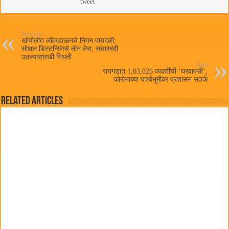
bo
tte
ts
tweet
ail
ok
r
A
pp
Previous
खोपोलीत लॉकडाऊनचे नियम पायदळी;
सोशल डिस्टन्सिंगचे तीन तेरा; संचारबंदी
उठल्यासारखी स्थिती
Next
रायगडात 1,03,026 व्यक्तींची ‘घरवापसी’;
कोरोनाच्या पार्श्वभूमीवर प्रशासन सतर्क
Related Articles