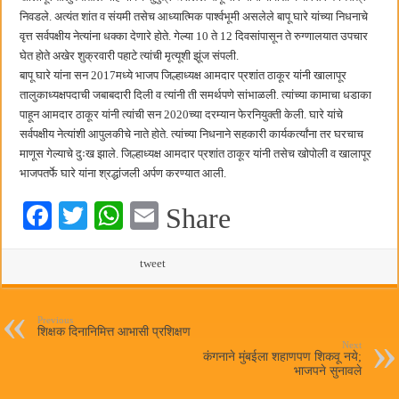
हर घर तिरंगा अभियानासंदर्भात पनवेलमध्ये बैठक
निवडले. अत्यंत शांत व संयमी तसेच आध्यात्मिक पार्श्वभूमी असलेले बापू घारे यांच्या निधनाचे
वृत्त सर्वपक्षीय नेत्यांना धक्का देणारे होते. गेल्या 10 ते 12 दिवसांपासून ते रुग्णालयात उपचार
घेत होते अखेर शुक्रवारी पहाटे त्यांची मृत्यूशी झूंज संपली.
बापू घारे यांना सन 2017मध्ये भाजप जिल्हाध्यक्ष आमदार प्रशांत ठाकूर यांनी खालापूर
तालुकाध्यक्षपदाची जबाबदारी दिली व त्यांनी ती समर्थपणे सांभाळली. त्यांच्या कामाचा धडाका
पाहून आमदार ठाकूर यांनी त्यांची सन 2020च्या दरम्यान फेरनियुक्ती केली. घारे यांचे
सर्वपक्षीय नेत्यांशी आपुलकीचे नाते होते. त्यांच्या निधनाने सहकारी कार्यकर्त्यांना तर घरचाच
माणूस गेल्याचे दुःख झाले. जिल्हाध्यक्ष आमदार प्रशांत ठाकूर यांनी तसेच खोपोली व खालापूर
भाजपतर्फे घारे यांना श्रद्धांजली अर्पण करण्यात आली.
Fa
T
W
E
Share
ce
wi
ha
m
bo
tte
ts
tweet
ail
ok
r
A
pp
Previous
शिक्षक दिनानिमित्त आभासी प्रशिक्षण
Next
कंगनाने मुंबईला शहाणपण शिकवू नये;
भाजपने सुनावले