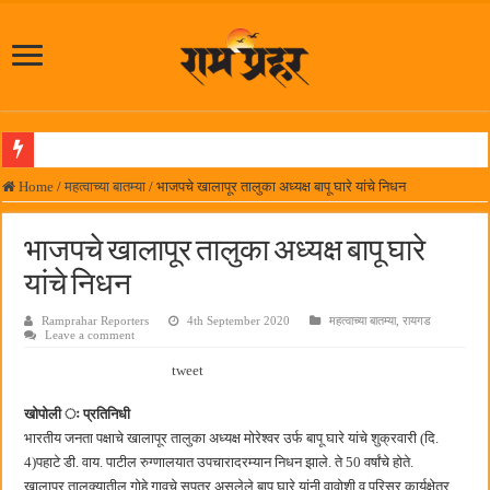
पनवेलमध्ये महारोजगार मेळाव्यास उत्स्फूर्त प्रतिसाद
Home
/
महत्वाच्या बातम्या
/
भाजपचे खालापूर तालुका अध्यक्ष बापू घारे यांचे निधन
दिल चाहता है @२५ वर्षे; कायमच तारुण्यात राहिलेला चित्रपट…
भाजपचे खालापूर तालुका अध्यक्ष बापू घारे
आमदार प्रशांत ठाकूर यांच्या उपस्थितीत विद्यार्थ्यांना रेनकोट, शिक्षकांना छत्री वाटप
यांचे निधन
लोकनेते रामशेठ ठाकूर समाजसेवेतील हिरा -आमदार रविशेठ पाटील
Ramprahar Reporters
4th September 2020
महत्वाच्या बातम्या
,
रायगड
समाजप्रिय नेतृत्व आमदार प्रशांत ठाकूर यांच्या वाढदिवसानिमित्त राज्यभरातून शुभेच्छांचा वर्षाव
Leave a comment
पनवेलमध्ये ८ ऑगस्टला महारोजगार मेळावा
tweet
सर्वात मोठ्या दिवाळी अंक स्पर्धेचा निकाल जाहीर
खोपोली ः प्रतिनिधी
जनार्दन भगत शिक्षण प्रसारक संस्थेच्या मुख्य प्रशासकीय कार्यालयासह भव्य मूट कोर्टचे बुधवारी उद
भारतीय जनता पक्षाचे खालापूर तालुका अध्यक्ष मोरेश्वर उर्फ बापू घारे यांचे शुक्रवारी (दि.
4)पहाटे डी. वाय. पाटील रुग्णालयात उपचारादरम्यान निधन झाले. ते 50 वर्षांचे होते.
पालेखुर्द येथील जि.प. शाळेच्या नूतन इमारतीचे लोकनेते रामशेठ ठाकूर यांच्या उद्घाटन
खालापूर तालुक्यातील गोहे गावचे सुपुत्र असलेले बापू घारे यांनी वावोशी व परिसर कार्यक्षेत्र