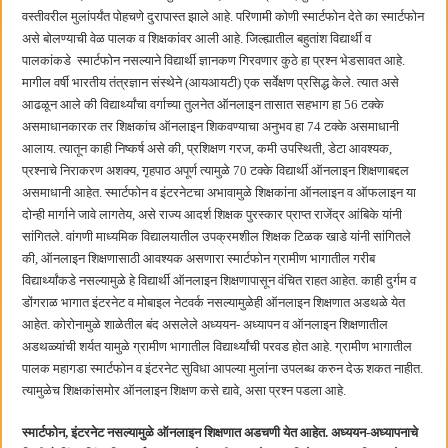
बाल्मर लॉरी आणि शेल इंडियातील कंत्राटी कामगारांना भरघोस पगारवाढ
वस्तीवरील मुलांपर्यंत पोहचणे दुरापास्त झाले आहे. परिणामी कोणी स्मार्टफोन देते का स्मार्टफोन
असे बोलण्याची वेळ पालक व शिक्षकांवर आली आहे. जिल्ह्यातील बहुतांश विद्यार्थी व
पालकांकडे स्मार्टफोन नसल्याने विद्यार्थी ज्ञानकण गिरवणार कुठे हा प्रश्न भेडसावत आहे.
मागील वर्षी भारतीय तंत्रज्ञान संस्थेने (आयआयटी) एक सर्वेक्षण प्रसिद्ध केले. त्यात असे
आढळून आले की विद्यार्थ्यांचा वर्गाच्या तुलनेत ऑनलाइन तासात सहभाग हा 56 टक्के
असमाधानकारक तर शिक्षकांच ऑनलाइन शिकवण्याचा अनुभव हा 74 टक्के असमाधानी
आलाय. त्यातून काही निष्कर्ष असे की, प्रशिक्षण गरज, कमी उपस्थिती, डेटा आवश्यक,
प्रश्नाचे निराकरण अशक्य, गृहपाठ अपूर्ण त्यामुळे 70 टक्के विद्यार्थी ऑनलाइन शिक्षणाबद्दल
असमाधानी आहेत. स्मार्टफोन व इंटरनेटचा अभावामुळे शिक्षकांना ऑनलाइन व ऑफलाइन या
दोन्ही मार्गाने जावे लागतेय, असे राज्य आदर्श शिक्षक पुरस्कार प्राप्त राजेंद्र आंबिके यांनी
सांगितले. वांगणी माध्यमिक विद्यालयातील उपक्रमशील शिक्षक टिळक खाडे यांनी सांगितले
की, ऑनलाइन शिक्षणासाठी आवश्यक असणारा स्मार्टफोन ग्रामीण भागातील गरीब
विद्यार्थ्यांकडे नसल्यामुळे हे विद्यार्थी ऑनलाइन शिक्षणापासून वंचित राहत आहेत. काही दुर्गम व
डोंगराळ भागात इंटरनेट व मोबाइल नेटवर्क नसल्यामुळेही ऑनलाइन शिक्षणात अडथळे येत
आहेत. कोरोनामुळे शाळेतील बंद असलेले अध्ययन- अध्यापन व ऑनलाइन शिक्षणातील
अडथळ्यांची शर्यत यामुळे ग्रामीण भागातील विद्यार्थ्यांची परवड होत आहे. ग्रामीण भागातील
पालक महागडा स्मार्टफोन व इंटरनेट सुविधा आपल्या मुलांना उपलब्ध करुन देऊ शकत नाहीत.
त्यामुळेच शिक्षकांसमोर ऑनलाइन शिक्षण कसे द्यावे, असा प्रश्न पडला आहे.
स्मार्टफोन, इंटरनेट नसल्यामुळे ऑनलाइन शिक्षणात अडचणी येत आहेत. अध्ययन-अध्यापनाचे