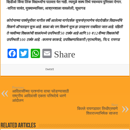
व्हिडीओ किंवा लिंक विद्यार्थ्यांना पाठवता येत नाही. त्यामुळे शक्य तिथे स्वाध्याय पुस्तिका देणार.
-सरिता सावंत, मुख्याध्यापिका, आश्रमशाळा वावळोली, सुधागड
कोरोनाच्या पार्श्वभूमीवर मागील वर्षी आलेल्या मार्गदर्शक सूचनांप्रमाणेच यंदादेखील विद्यार्थ्यांचे
शिकणे ऑनलाइन सुरू आहे. शाळा बंद पण शिकणे सुरू हा उपक्रम राबविला जात आहे. पहिली
ते नववीच्या शिक्षकांची शाळांमध्ये उपस्थिती 50 टक्के आहे आणि 10 व 12वीच्या शिक्षकांची
उपस्थिती 100 टक्के आहे. -कल्पना काकडे, उपशिक्षणाधिकारी (प्राथमिक), जि.प. रायगड
Fa
T
W
E
Share
ce
wi
ha
m
bo
tte
ts
tweet
ail
ok
r
A
pp
Previous
आदिवासींच्या प्रश्नांना वाचा फोडण्यासाठी
राष्ट्रीय आदिवासी एकता परिषदेचे धरणे
आंदोलन
Next
किल्ले रायगडावर तिथीप्रमाणे
शिवराज्याभिषेक साजरा
Related Articles