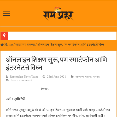
लोकनेते रामशेठ ठाकूर समाजसेवेतील हिरा -आमदार रविशेठ पाटील
Home
/
महत्वाच्या बातम्या
/
ऑनलाइन शिक्षण सुरू, पण स्मार्टफोन आणि इंटरनेटचे विघ्न
समाजप्रिय नेतृत्व आमदार प्रशांत ठाकूर यांच्या वाढदिवसानिमित्त राज्यभरातून शुभेच्छांचा वर्षाव
ऑनलाइन शिक्षण सुरू, पण स्मार्टफोन आणि
पनवेलमध्ये ८ ऑगस्टला महारोजगार मेळावा
इंटरनेटचे विघ्न
सर्वात मोठ्या दिवाळी अंक स्पर्धेचा निकाल जाहीर
Ramprahar News Team
23rd June 2021
महत्वाच्या बातम्या
,
रायगड
जनार्दन भगत शिक्षण प्रसारक संस्थेच्या मुख्य प्रशासकीय कार्यालयासह भव्य मूट कोर्टचे बुधवारी उद
Leave a comment
पालेखुर्द येथील जि.प. शाळेच्या नूतन इमारतीचे लोकनेते रामशेठ ठाकूर यांच्या उद्घाटन
tweet
हर घर तिरंगा अभियानासंदर्भात पनवेलमध्ये बैठक
पाली : प्रतिनिधी
कामोठे येथे समाजोपयोगी वस्तूंच्या वाटपाचा उपक्रम
कोरोनाच्या प्रादुर्भावामुळे यंदाही ऑनलाइन शिक्षणाला सुरुवात झाली आहे. मात्र स्मार्टफोनचा
छत्रपती शिवाजी महाराज महाराजस्व समाधान शिबिरास पनवेलमध्ये उत्स्फूर्त प्रतिसाद
अभाव आणि इंटरनेटचा व्यत्यय यामुळे ऑनलाइन शिक्षण ग्रामीण, दुर्गम, आदिवासी वाडी व