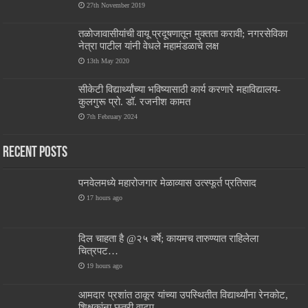
27th November 2019
तळोजावासीयांची वायू प्रदूषणातून मुक्तता करावी; नगरसेविका
नेत्रा पाटील यांनी वेधले महामंडळाचे लक्ष
13th May 2020
सीकेटी विद्यार्थ्यांच्या भविष्यासाठी कार्य करणारे महाविद्यालय-
कुलगुरू प्रो. डॉ. रजनीश कामत
7th February 2024
Recent Posts
पनवेलमध्ये महारोजगार मेळाव्यास उत्स्फूर्त प्रतिसाद
17 hours ago
दिल चाहता है @२५ वर्षे; कायमच तारुण्यात राहिलेला
चित्रपट…
19 hours ago
आमदार प्रशांत ठाकूर यांच्या उपस्थितीत विद्यार्थ्यांना रेनकोट,
शिक्षकांना छत्री वाटप