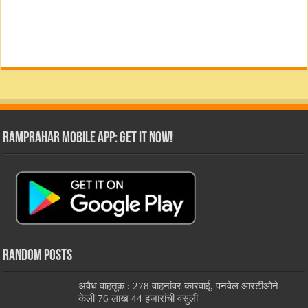
RamPrahar Mobile App: Get it Now!
Random Posts
अवैध वाहतूक : 278 वाहनांवर कारवाई, पनवेल आरटीओने
केली 76 लाख 44 हजारांची वसुली