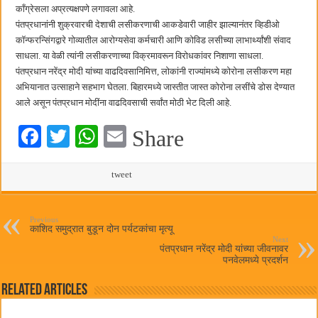
हर घर तिरंगा अभियानासंदर्भात पनवेलमध्ये बैठक
काँग्रेसला अप्रत्यक्षपणे लगावला आहे.
पंतप्रधानांनी शुक्रवारची देशाची लसीकरणाची आकडेवारी जाहीर झाल्यानंतर व्हिडीओ
कॉन्फरन्सिंगद्वारे गोव्यातील आरोग्यसेवा कर्मचारी आणि कोविड लसीच्या लाभार्थ्यांशी संवाद
साधला. या वेळी त्यांनी लसीकरणाच्या विक्रमावरून विरोधकांवर निशाणा साधला.
पंतप्रधान नरेंद्र मोदी यांच्या वाढदिवसानिमित्त, लोकांनी राज्यांमध्ये कोरोना लसीकरण महा
अभियानात उत्साहाने सहभाग घेतला. बिहारमध्ये जास्तीत जास्त कोरोना लसींचे डोस देण्यात
आले असून पंतप्रधान मोदींना वाढदिवसाची सर्वांत मोठी भेट दिली आहे.
Fa
T
W
E
Share
ce
wi
ha
m
bo
tte
ts
tweet
ail
ok
r
A
pp
Previous
काशिद समुद्रात बुडून दोन पर्यटकांचा मृत्यू
Next
पंतप्रधान नरेंद्र मोदी यांच्या जीवनावर
पनवेलमध्ये प्रदर्शन
Related Articles