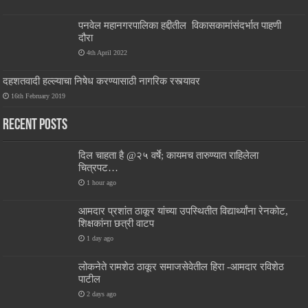
पनवेल महानगरपालिका हद्दीतील विकासकामांसंदर्भात पाहणी
दौरा
4th April 2022
दहशतवादी हल्ल्याचा निषेध करण्यासाठी नागरिक रस्त्यावर
16th February 2019
Recent Posts
दिल चाहता है @२५ वर्षे; कायमच तारुण्यात राहिलेला
चित्रपट…
1 hour ago
आमदार प्रशांत ठाकूर यांच्या उपस्थितीत विद्यार्थ्यांना रेनकोट,
शिक्षकांना छत्री वाटप
1 day ago
लोकनेते रामशेठ ठाकूर समाजसेवेतील हिरा -आमदार रविशेठ
पाटील
2 days ago