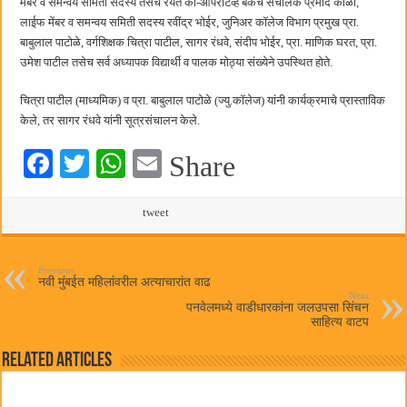
मेंबर व समन्वय समिती सदस्य तसेच रयत को-ऑपरेटिव्ह बँकेचे संचालक प्रमोद कोळी,
लाईफ मेंबर व समन्वय समिती सदस्य रवींद्र भोईर, जुनिअर कॉलेज विभाग प्रमुख प्रा.
बाबुलाल पाटोळे, वर्गशिक्षक चित्रा पाटील, सागर रंधवे, संदीप भोईर, प्रा. माणिक घरत, प्रा.
उमेश पाटील तसेच सर्व अध्यापक विद्यार्थी व पालक मोठ्या संख्येने उपस्थित होते.
चित्रा पाटील (माध्यमिक) व प्रा. बाबुलाल पाटोळे (ज्यु.कॉलेज) यांनी कार्यक्रमाचे प्रास्ताविक
केले, तर सागर रंधवे यांनी सूत्रसंचालन केले.
Fa
T
W
E
Share
ce
wi
ha
m
bo
tte
ts
tweet
ail
ok
r
A
pp
Previous
नवी मुंबईत महिलांवरील अत्याचारांत वाढ
Next
पनवेलमध्ये वाडीधारकांना जलउपसा सिंचन
साहित्य वाटप
Related Articles