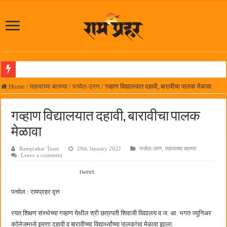
दिल चाहता है @२५ वर्षे; कायमच तारुण्यात राहिलेला चित्रपट…
Home
/
महत्वाच्या बातम्या
/
पनवेल-उरण
/
गव्हाण विद्यालयात दहावी, बारावीचा पालक मेळावा
आमदार प्रशांत ठाकूर यांच्या उपस्थितीत विद्यार्थ्यांना रेनकोट, शिक्षकांना छत्री वाटप
गव्हाण विद्यालयात दहावी, बारावीचा पालक
लोकनेते रामशेठ ठाकूर समाजसेवेतील हिरा -आमदार रविशेठ पाटील
मेळावा
समाजप्रिय नेतृत्व आमदार प्रशांत ठाकूर यांच्या वाढदिवसानिमित्त राज्यभरातून शुभेच्छांचा वर्षाव
Ramprahar Team
29th January 2022
पनवेल-उरण
,
महत्वाच्या बातम्या
पनवेलमध्ये ८ ऑगस्टला महारोजगार मेळावा
Leave a comment
सर्वात मोठ्या दिवाळी अंक स्पर्धेचा निकाल जाहीर
tweet
जनार्दन भगत शिक्षण प्रसारक संस्थेच्या मुख्य प्रशासकीय कार्यालयासह भव्य मूट कोर्टचे बुधवारी उद
पनवेल : रामप्रहर वृत्त
पालेखुर्द येथील जि.प. शाळेच्या नूतन इमारतीचे लोकनेते रामशेठ ठाकूर यांच्या उद्घाटन
रयत शिक्षण संस्थेच्या गव्हाण येथील श्री छत्रपती शिवाजी विद्यालय व ज. आ. भगत ज्युनिअर
हर घर तिरंगा अभियानासंदर्भात पनवेलमध्ये बैठक
कॉलेजमध्ये इयत्ता दहावी व बारावीच्या विद्यार्थ्यांच्या पालकांचा मेळावा झाला.