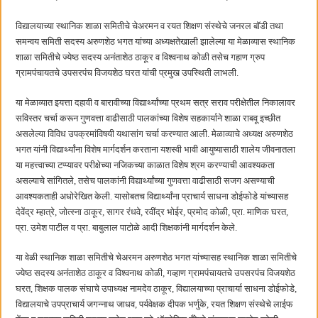
कामोठे येथे समाजोपयोगी वस्तूंच्या वाटपाचा उपक्रम
विद्यालयाच्या स्थानिक शाळा समितीचे चेअरमन व रयत शिक्षण संस्थेचे जनरल बॉडी तथा
समन्वय समिती सदस्य अरुणशेठ भगत यांच्या अध्यक्षतेखाली झालेल्या या मेळाव्यास स्थानिक
शाळा समितीचे ज्येष्ठ सदस्य अनंताशेठ ठाकूर व विश्वनाथ कोळी तसेच गहाण ग्रुप
ग्रामपंचायतचे उपसरपंच विजयशेठ घरत यांची प्रमुख उपस्थिती लाभली.
या मेळाव्यात इयत्ता दहावी व बारावीच्या विद्यार्थ्यांच्या प्रथम सत्र सराव परीक्षेतील निकालावर
सविस्तर चर्चा करून गुणवत्ता वाढीसाठी पालकांच्या विशेष सहकार्याने शाळा राबवू इच्छीत
असलेल्या विविध उपक्रमांविषयी यथासांग चर्चा करण्यात आली. मेळाव्याचे अध्यक्ष अरुणशेठ
भगत यांनी विद्यार्थ्यांना विशेष मार्गदर्शन करताना यशस्वी भावी आयुष्यासाठी शालेय जीवनातला
या महत्त्वाच्या टप्प्यावर परीक्षेच्या नजिकच्या काळात विशेष श्रम करण्याची आवश्यकता
असल्याचे सांगितले, तसेच पालकांनी विद्यार्थ्यांच्या गुणवत्ता वाढीसाठी सजग असण्याची
आवश्यकताही अधोरेखित केली. यासोबतच विद्यार्थ्यांना प्राचार्य साधना डोईफोडे यांच्यासह
देवेंद्र म्हात्रे, जोत्स्ना ठाकूर, सागर रंधवे, रवींद्र भोईर, प्रमोद कोळी, प्रा. माणिक घरत,
प्रा. उमेश पाटील व प्रा. बाबुलाल पाटोळे आदी शिक्षकांनी मार्गदर्शन केले.
या वेळी स्थानिक शाळा समितीचे चेअरमन अरुणशेठ भगत यांच्यासह स्थानिक शाळा समितीचे
ज्येष्ठ सदस्य अनंताशेठ ठाकूर व विश्वनाथ कोळी, गव्हाण ग्रामपंचायतचे उपसरपंच विजयशेठ
घरत, शिक्षक पालक संघाचे उपाध्यक्ष नामदेव ठाकूर, विद्यालयाच्या प्राचार्या साधना डोईफोडे,
विद्यालयाचे उपप्राचार्य जगन्नाथ जाधव, पर्यवेक्षक दीपक भर्णुके, रयत शिक्षण संस्थेचे लाईफ