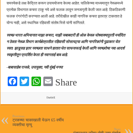
समस्येकडे लक्ष केंद्रित करून उपाययोजना केल्या आहेत. पालिकेच्या माध्यमातून नेरूळमध्ये
प्रत्येक विभागात कचरा टाकू नये असे फलक लावून जनजागृती केली जात आहे. ठिकठिकाणी
फलक रंगरंगोटी करण्यात आली आहे. तरीदेखील काही नागरिक कचरा इतरत्र टाकतात हे
योग्य नाही, असे स्थानिक रहिवासी संतोष भिसे यांनी सांगितले.
स्वच्छ भारत अभियानात माझा कचरा, माझी जबाबदारी ही ओळ केवळ घोषवाक्यापुरती मर्यादित
न ठेवता नेरूळ विभाग कार्यक्षेत्रातील रहिवासी सोसायट्या आणि नागरिकांनी पुढाकार घेत
स्वत: झाडूसह इतर स्वच्छता साधने हातात घेत साफसफाई केली आणि स्वच्छतेचा नवा आदर्श
स्वकृतीतून प्रदर्शित केला ही स्वागतार्ह बाब आहे.
-बाबासाहेब राजळे, उपायुक्त, नवी मुंबई मनपा
Fa
T
W
E
Share
ce
wi
ha
m
bo
tte
ts
tweet
ail
ok
r
A
pp
Previous
ट्रकच्या चाकाखाली येऊन 65 वर्षीय
व्यक्तीचा मृत्यू
Next