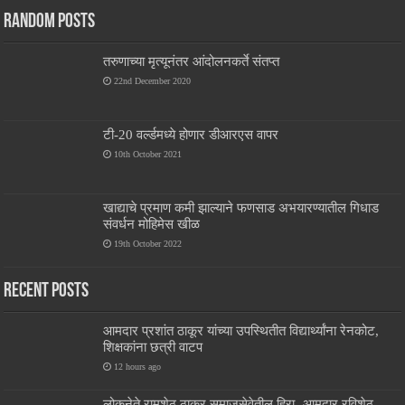
Random Posts
तरुणाच्या मृत्यूनंतर आंदोलनकर्ते संतप्त
22nd December 2020
टी-20 वर्ल्डमध्ये होणार डीआरएस वापर
10th October 2021
खाद्याचे प्रमाण कमी झाल्याने फणसाड अभयारण्यातील गिधाड
संवर्धन मोहिमेस खीळ
19th October 2022
Recent Posts
आमदार प्रशांत ठाकूर यांच्या उपस्थितीत विद्यार्थ्यांना रेनकोट,
शिक्षकांना छत्री वाटप
12 hours ago
लोकनेते रामशेठ ठाकूर समाजसेवेतील हिरा -आमदार रविशेठ