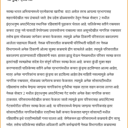
छत्रपती शिवाजी महाराज महाराजस्व समाधान शिबिरास पनवेलमध्ये उत्स्फूर्त प्रतिसाद
स्वच्छ भारत अभियानामध्ये प्रत्येकाचा खारीचा वाटा असेल तरच आपल्या प्रभागासह
शहराचेदेखील नाव उंचावले जाते. हेच उद्देश डोळ्यासमोर ठेवून नेरूळ सेक्टर 2 मधील
इंद्रधनुष्य अपार्टमेंटसह स्थानिक रहिवाशांनी पुढाकार घेतला आहे. पालिकेच्या वतीने रस्त्यावर
कचरा टाकू नये यासाठी वेगवेगळ्या उपाययोजना राबवल्या जात असूनदेखील नागरिक रस्त्यावर
तसेच इतर मोकळ्या जागेकर कचरा फेकतात. त्यामुळे अनेक ठिकाणी परिसराला बकालपणा
आलेला पाहायला मिळतो. नेरूळ परिसरातील कचर्‍याची परिस्थिती पाहिली तर नेरूळ
विभागामध्ये अनेक ठिकाणी ओल्या सुक्या कचर्‍याचे ढीग साचलेले आहेत. त्यामुळे परिसरातील
बकालपणा हटवण्यासाठी रहिवाशांनी स्वतः हातात झाडू घेऊन नेरूळमधील परिसर स्वच्छ करत
इतरांनाही स्वच्छतेचा संदेश देत संपूर्ण परिसर स्वच्छ केला आहे. कचरा कुंडी मुक्त शहर
करण्यासाठी पालिकेच्या वतीने अनेक प्रभागांमधील कचरा कुंड्या हटविण्यात आल्या आहेत,
मात्र अनेक नागरिकांना कचरा कुंड्या का हटविल्या आहेत हेच माहिती नसल्यामुळे अनेक
नागरिक रस्त्यावर, मोकळ्या जागेवरच कचरा फेकतात. त्यामुळे अनेक सोसायटीमधील
रहिवाशांना तसेच येणार्‍या जाणार्‍या नागरिकांना दुर्गंधीचा नाहक त्रास सहन करावा लागत आहे.
नेरूळ सेक्टर 2 मधील इंद्रधनुष्य अपार्टमेंटच्या गेट समोर अनेक वेळा नागरिक कचरा
टाकतात. परिसरामध्येदेखील कचरा फेकला जातो त्यामुळे इतर परिसरासह अपार्टमेंटच्या
गेटसमोरील परिसर स्वच्छ केला आहे. या परिसरामध्ये येणार्‍या जाणार्‍या नागरिकसंह इतर
सोसायटीतील नागरिकदेखील रात्रीच्या वेळी कचरा फेकतात म्हणून सोसायटी मधील
रहिवाशीच इथे रात्रीच्यावेळी गस्त घालत आहे. जेणेकरून ह्या परिसरामध्ये कचर्‍याचे ढीग साचू
नयेत. तसेच पालिकेच्या संबंधित अधिकारी आणि कर्मचार्‍यांनी नेरूळ विभागातील कचर्‍याच्या