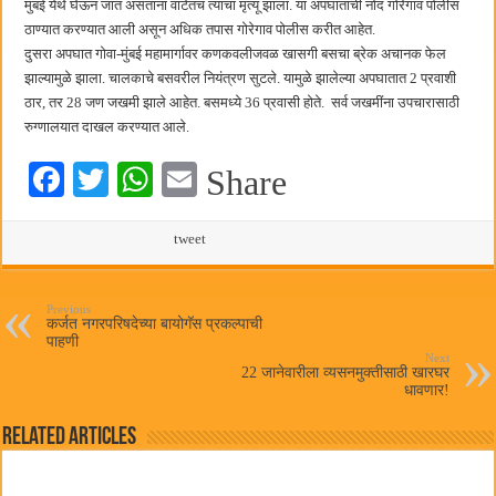
मुंबई येथे घेऊन जात असताना वाटेतच त्याचा मृत्यू झाला. या अपघाताची नोंद गोरेगाव पोलीस
ठाण्यात करण्यात आली असून अधिक तपास गोरेगाव पोलीस करीत आहेत.
दुसरा अपघात गोवा-मुंबई महामार्गावर कणकवलीजवळ खासगी बसचा ब्रेक अचानक फेल
झाल्यामुळे झाला. चालकाचे बसवरील नियंत्रण सुटले. यामुळे झालेल्या अपघातात 2 प्रवाशी
ठार, तर 28 जण जखमी झाले आहेत. बसमध्ये 36 प्रवासी होते. सर्व जखमींना उपचारासाठी
रुग्णालयात दाखल करण्यात आले.
Fa
T
W
E
Share
ce
wi
ha
m
bo
tte
ts
tweet
ail
ok
r
A
pp
Previous
कर्जत नगरपरिषदेच्या बायोगॅस प्रकल्पाची
पाहणी
Next
22 जानेवारीला व्यसनमुक्तीसाठी खारघर
धावणार!
Related Articles