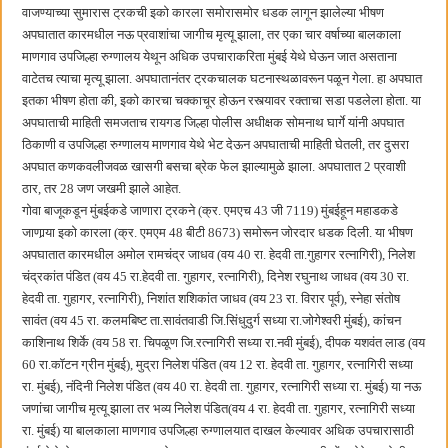
हर घर तिरंगा अभियानासंदर्भात पनवेलमध्ये बैठक
वाजण्याच्या सुमारास ट्रकची इको कारला समोरासमोर धडक लागून झालेल्या भीषण
अपघातात कारमधील नऊ प्रवाशांचा जागीच मृत्यू झाला, तर एका चार वर्षाच्या बालकाला
माणगाव उपजिल्हा रुग्णालय येथून अधिक उपचाराकरिता मुंबई येथे घेऊन जात असताना
वाटेतच त्याचा मृत्यू झाला. अपघातानंतर ट्रकचालक घटनास्थळावरून पळून गेला. हा अपघात
इतका भीषण होता की, इको कारचा चक्काचूर होऊन रस्त्यावर रक्ताचा सडा पडलेला होता. या
अपघाताची माहिती समजताच रायगड जिल्हा पोलीस अधीक्षक सोमनाथ घार्गे यांनी अपघात
ठिकाणी व उपजिल्हा रुग्णालय माणगाव येथे भेट देऊन अपघाताची माहिती घेतली, तर दुसरा
अपघात कणकवलीजवळ खासगी बसचा ब्रेक फेल झाल्यामुळे झाला. अपघातात 2 प्रवाशी
ठार, तर 28 जण जखमी झाले आहेत.
गोवा बाजूकडून मुंबईकडे जाणारा ट्रकने (क्र. एमएच 43 जी 7119) मुंबईहून महाडकडे
जाणार्‍या इको कारला (क्र. एमएम 48 बीटी 8673) समोरून जोरदार धडक दिली. या भीषण
अपघातात कारमधील अमोल रामचंद्र जाधव (वय 40 रा. हेदवी ता.गुहागर रत्नागिरी), निलेश
चंद्रकांत पंडित (वय 45 रा.हेदवी ता. गुहागर, रत्नागिरी), दिनेश रघुनाथ जाधव (वय 30 रा.
हेदवी ता. गुहागर, रत्नागिरी), निशांत शशिकांत जाधव (वय 23 रा. विरार पूर्व), स्नेहा संतोष
सावंत (वय 45 रा. कलमबिष्ट ता.सावंतवाडी जि.सिंधुदुर्ग सध्या रा.जोगेश्वरी मुंबई), कांचन
काशिनाथ शिर्के (वय 58 रा. चिपळूण जि.रत्नागिरी सध्या रा.नवी मुंबई), दीपक यशवंत लाड (वय
60 रा.कॉटन ग्रीन मुंबई), मुद्रा निलेश पंडित (वय 12 रा. हेदवी ता. गुहागर, रत्नागिरी सध्या
रा. मुंबई), नंदिनी निलेश पंडित (वय 40 रा. हेदवी ता. गुहागर, रत्नागिरी सध्या रा. मुंबई) या नऊ
जणांचा जागीच मृत्यू झाला तर भव्य निलेश पंडित(वय 4 रा. हेदवी ता. गुहागर, रत्नागिरी सध्या
रा. मुंबई) या बालकाला माणगाव उपजिल्हा रुग्णालयात दाखल केल्यावर अधिक उपचारासाठी