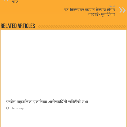
गरज
Next
गड-किल्ल्यांवर मद्यपान केल्यास होणार
कारवाई- मुनगंटीवार
Related Articles
पनवेल महापालिका एकात्मिक आरोग्यवर्धिनी समितीची सभा
5 hours ago