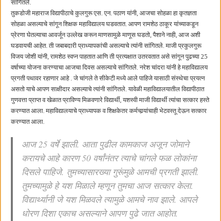
सांगितले.
तुकडोजी महाराज विद्यापीठाचे कुलगुरू एस. एन. पठाण यांनी, आजचा सोहळा हा कृतज्ञता
सोहळा असल्याचे सांगून शिक्षक महाविद्यालय घडवतात. आपण रामशेठ ठाकूर यांच्याकडून
प्रेरणा घेतल्याचा आवर्जून उल्लेख करून माणसामुळे माणूस घडतो, पैशाने नाही, आज अशी
घडवायची आहेत. ती जबाबदारी प्राध्यापकांची असल्याचे त्यांनी सांगितले. माजी प्रकुलगुरू
विजय जोशी यांनी, रामशेठ स्वप्न पाहतात आणि ती प्रत्यक्षात उतरवतात असे सांगून पुढच्या 25
वर्षाच्या योजना करण्याचा आजचा दिवस असल्याचे सांगितले. नरेश चांदरा यांनी हे महाविद्यालय
प्रगती पथावर रहाणार आहे . जे चांगले ते सीकेटी मध्ये आले पाहिजे यासाठी संस्थेचा प्रयत्न
असतो याचे आपण साक्षीदार असल्याचे त्यांनी सांगितले. यावेळी महाविद्यालयातील विद्यापीठात
गुणवत्ता प्राप्त व खेळात प्राविण्य मिळवणारे विद्यार्थी, यशस्वी माजी विद्यार्थी त्यांचा सत्कार हस्ते
करण्यात आला. महाविद्यालयाचे प्राध्यापक व शिक्षकेतर कर्मचार्‍यांचाही भेटवस्तू देऊन सत्कार
करण्यात आला.
आज 25 वर्षे झाली. आता पुढील कामकाज अजून जोमाने
करायचे आहे कारण 50 वर्षांनंतर त्याचे चांगले फळ लोकांना
दिसले पाहिजे. तुमच्यासारख्या गुरूंमुळे आमची प्रगती झाली.
तुमच्यामुळे हे यश मिळाले म्हणून तुमचा आज सत्कार केला.
विद्यार्थ्यानी जे यश मिळवले त्यामुळे आमचे नाव झाले. आपले
धोरण दिशा एकाच असल्याने आपण पुढे जात आहोत.