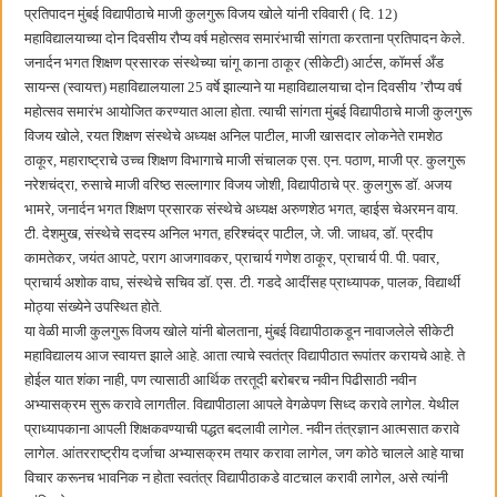
जनार्दन भगत शिक्षण प्रसारक संस्थेच्या मुख्य प्रशासकीय कार्यालयासह भव्य मूट कोर्टचे बुधवारी उद
प्रतिपादन मुंबई विद्यापीठाचे माजी कुलगुरू विजय खोले यांनी रविवारी ( दि. 12)
महाविद्यालयाच्या दोन दिवसीय रौप्य वर्ष महोत्सव समारंभाची सांगता करताना प्रतिपादन केले.
जनार्दन भगत शिक्षण प्रसारक संस्थेच्या चांगू काना ठाकूर (सीकेटी) आर्टस, कॉमर्स अँड
सायन्स (स्वायत्त) महाविद्यालयाला 25 वर्षे झाल्याने या महाविद्यालयाचा दोन दिवसीय ’रौप्य वर्ष
महोत्सव समारंभ आयोजित करण्यात आला होता. त्याची सांगता मुंबई विद्यापीठाचे माजी कुलगुरू
विजय खोले, रयत शिक्षण संस्थेचे अध्यक्ष अनिल पाटील, माजी खासदार लोकनेते रामशेठ
ठाकूर, महाराष्ट्राचे उच्च शिक्षण विभागाचे माजी संचालक एस. एन. पठाण, माजी प्र. कुलगुरू
नरेशचंद्रा, रुसाचे माजी वरिष्ठ सल्लागार विजय जोशी, विद्यापीठाचे प्र. कुलगुरू डॉ. अजय
भामरे, जनार्दन भगत शिक्षण प्रसारक संस्थेचे अध्यक्ष अरुणशेठ भगत, व्हाईस चेअरमन वाय.
टी. देशमुख, संस्थेचे सदस्य अनिल भगत, हरिश्चंद्र पाटील, जे. जी. जाधव, डॉ. प्रदीप
कामतेकर, जयंत आपटे, पराग आजगावकर, प्राचार्य गणेश ठाकूर, प्राचार्य पी. पी. पवार,
प्राचार्य अशोक वाघ, संस्थेचे सचिव डॉ. एस. टी. गडदे आदींसह प्राध्यापक, पालक, विद्यार्थी
मोठ्या संख्येने उपस्थित होते.
या वेळी माजी कुलगुरू विजय खोले यांनी बोलताना, मुंबई विद्यापीठाकडून नावाजलेले सीकेटी
महाविद्यालय आज स्वायत्त झाले आहे. आता त्याचे स्वतंत्र विद्यापीठात रूपांतर करायचे आहे. ते
होईल यात शंका नाही, पण त्यासाठी आर्थिक तरतूदी बरोबरच नवीन पिढीसाठी नवीन
अभ्यासक्रम सुरू करावे लागतील. विद्यापीठाला आपले वेगळेपण सिध्द करावे लागेल. येथील
प्राध्यापकाना आपली शिक्षकवण्याची पद्धत बदलावी लागेल. नवीन तंत्रज्ञान आत्मसात करावे
लागेल. आंतरराष्ट्रीय दर्जाचा अभ्यासक्रम तयार करावा लागेल, जग कोठे चालले आहे याचा
विचार करूनच भावनिक न होता स्वतंत्र विद्यापीठाकडे वाटचाल करावी लागेल, असे त्यांनी