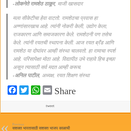
-लोकनेते रामशेठ ठाकूर,
माजी खासदार
मला सीकेटीचा हेवा वाटतो. रामशेठचा प्रवास हा
अण्णांसारखाच आहे. त्यांनी नोकरी केली, उद्योग केला,
राजकारण आणि समाजकारण केले. रामशेठनी पण तसेच
केले. त्यांनी रयतची स्थापना केली. आज रयत ब्रँड आणि
रामशेठ या दोघांवर आम्ही संस्था चालवतो. हा रामाचा स्पर्श
आहे. परिसापेक्षा मोठा आहे. विद्यापीठ उभे राहावे हिच इच्छा
असून त्यासाठी सर्व मदत आम्ही करूच.
-अनिल पाटील,
अध्यक्ष, रयत शिक्षण संस्था
Fa
T
W
E
Share
ce
wi
ha
m
bo
tte
ts
tweet
ail
ok
r
A
pp
Previous
सशक्त भारतासाठी सशक्त भाजप काळाची