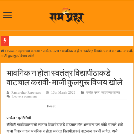
पनवेल महापालिका एकात्मिक आरोग्यवर्धिनी समितीची सभा
Home
/
महत्वाच्या बातम्या
/
पनवेल-उरण
/
भावनिक न होता स्वतंत्र विद्यापीठाकडे वाटचाल करावी-
माजी कुलगुरू विजय खोले
‌‘जनसेवेचे अमृतपर्व‌’ ग्रंथाचे लोकनेते रामशेठ ठाकूर महाविद्यालयात प्रकाशन
पनवेलमध्ये महारोजगार मेळाव्यास उत्स्फूर्त प्रतिसाद
भावनिक न होता स्वतंत्र विद्यापीठाकडे
दिल चाहता है @२५ वर्षे; कायमच तारुण्यात राहिलेला चित्रपट…
वाटचाल करावी- माजी कुलगुरू विजय खोले
आमदार प्रशांत ठाकूर यांच्या उपस्थितीत विद्यार्थ्यांना रेनकोट, शिक्षकांना छत्री वाटप
Ramprahar Reporters
13th March 2023
पनवेल-उरण
,
महत्वाच्या बातम्या
Leave a comment
लोकनेते रामशेठ ठाकूर समाजसेवेतील हिरा -आमदार रविशेठ पाटील
tweet
समाजप्रिय नेतृत्व आमदार प्रशांत ठाकूर यांच्या वाढदिवसानिमित्त राज्यभरातून शुभेच्छांचा वर्षाव
पनवेलमध्ये ८ ऑगस्टला महारोजगार मेळावा
पनवेल : प्रतिनिधी
सीकेटी महाविद्यालयाची स्वायत्त विद्यापीठाकडे वाटचाल होत असताना जग कोठे चालले आहे
सर्वात मोठ्या दिवाळी अंक स्पर्धेचा निकाल जाहीर
याचा विचार करून भावनिक न होता स्वतंत्र विद्यापीठाकडे वाटचाल करावी लागेल, असे