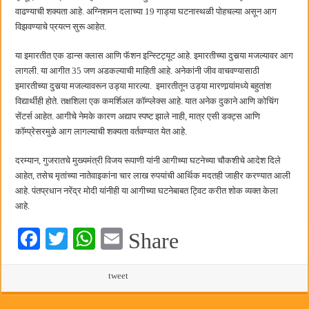
हर घर तिरंगा अभियानासंदर्भात पनवेलमध्ये बैठक
वाढण्याची शक्यता आहे. अग्निशमन दलाच्या 19 गाड्या घटनास्थळी पोहचल्या असून आग
विझवण्याचे प्रयत्न सुरू आहेत.
या इमारतीत एक डान्स क्लास आणि फॅशन इन्स्टिट्यूट आहे. इमारतीच्या दुसर्‍या मजल्यावर आग
लागली. या आगीत 35 जण अडकल्याची माहिती आहे. अनेकांनी जीव वाचवण्यासाठी
इमारतीच्या दुसर्‍या मजल्यावरून उड्या मारल्या. इमारतीतून उड्या मारणार्‍यांमध्ये बहुतांश
विद्यार्थीही होते. तक्षशिला एक कमर्शिअल कॉम्प्लेक्स आहे. यात अनेक दुकाने आणि कोचिंग
सेंटर्स आहेत. आगीचे नेमके कारण अद्याप स्पष्ट झाले नाही, मात्र एसी डक्ट्स आणि
कॉम्प्रेसरमुळे आग लागल्याची शक्यता वर्तवण्यात येत आहे.
दरम्यान, गुजरातचे मुख्यमंत्री विजय रूपाणी यांनी आगीच्या घटनेच्या चौकशीचे आदेश दिले
आहेत, तसेच मृतांच्या नातेवाइकांना चार लाख रुपयांची आर्थिक मदतही जाहीर करण्यात आली
आहे. पंतप्रधान नरेंद्र मोदी यांनीही या आगीच्या घटनेबाबत ट्विट करीत शोक व्यक्त केला
आहे.
Fa
T
W
E
Share
ce
wi
ha
m
bo
tte
ts
tweet
ail
ok
r
A