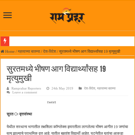
पनवेलमध्ये महारोजगार मेळाव्यास उत्स्फूर्त प्रतिसाद
Home
/
महत्वाच्या बातम्या
/
देश-विदेश
/
सुरतमध्ये भीषण आग विद्यार्थ्यांसह 19 मृत्युमुखी
दिल चाहता है @२५ वर्षे; कायमच तारुण्यात राहिलेला चित्रपट…
सुरतमध्ये भीषण आग विद्यार्थ्यांसह 19
आमदार प्रशांत ठाकूर यांच्या उपस्थितीत विद्यार्थ्यांना रेनकोट, शिक्षकांना छत्री वाटप
मृत्युमुखी
लोकनेते रामशेठ ठाकूर समाजसेवेतील हिरा -आमदार रविशेठ पाटील
Ramprahar Reporters
24th May 2019
देश-विदेश
,
महत्वाच्या बातम्या
समाजप्रिय नेतृत्व आमदार प्रशांत ठाकूर यांच्या वाढदिवसानिमित्त राज्यभरातून शुभेच्छांचा वर्षाव
Leave a comment
पनवेलमध्ये ८ ऑगस्टला महारोजगार मेळावा
tweet
सर्वात मोठ्या दिवाळी अंक स्पर्धेचा निकाल जाहीर
सुरत ः वृत्तसंस्था
जनार्दन भगत शिक्षण प्रसारक संस्थेच्या मुख्य प्रशासकीय कार्यालयासह भव्य मूट कोर्टचे बुधवारी उद
येथील सरथाना भागातील तक्षशिला कॉम्प्लेक्स इमारतीला लागलेल्या भीषण आगीत 19 जणांचा
पालेखुर्द येथील जि.प. शाळेच्या नूतन इमारतीचे लोकनेते रामशेठ ठाकूर यांच्या उद्घाटन
मृत्यू झाल्याचे प्राथमिक वृत्त आहे. यातील बहुतांश विद्यार्थी आहेत. घटनेतील मृतांचा आकडा