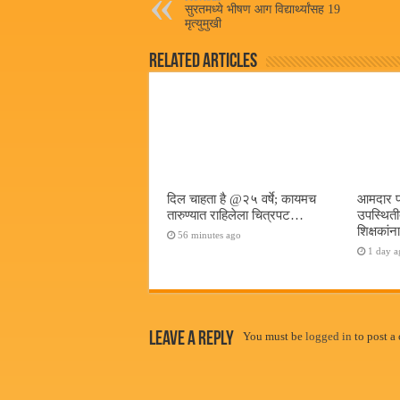
pp
सुरतमध्ये भीषण आग विद्यार्थ्यांसह 19
मृत्युमुखी
Related Articles
दिल चाहता है @२५ वर्षे; कायमच
आमदार प्र
तारुण्यात राहिलेला चित्रपट…
उपस्थितीत 
शिक्षकांन
56 minutes ago
1 day a
Leave a Reply
You must be
logged in
to post a