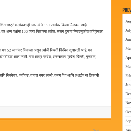
च्या मुख्य प्रशासकीय कार्यालयासह भव्य मूट कोर्टचे बुधवारी उद्घाटन
Prev
न इमारतीचे लोकनेते रामशेठ ठाकूर यांच्या उद्घाटन
Au
लमध्ये बैठक
ित राष्ट्रीय लोकशाही आघाडीने 350 जागांवर विजय मिळवला आहे.
Jul
, तर अन्य पक्षांना 106 जागा मिळाल्या आहेत. सलग दुसर्‍या निवडणुकीत काँग्रेसला
 वाटपाचा उपक्रम
Jun
Ma
 हा पक्ष 52 जागांवर जिंकला असून त्यांची स्थिती किंचित सुधारली आहे, पण
ळाही फोडता आला नाही. यात आंध्र प्रदेश, अरुणाचल प्रदेश, दिल्ली, गुजरात,
Apr
Ma
 आणि निकोबार, चंदीगड, दादरा नगर हवेली, दमण दिव आणि लक्षद्वीप या ठिकाणी
Feb
Jan
De
No
Oct
Sep
Au
Next