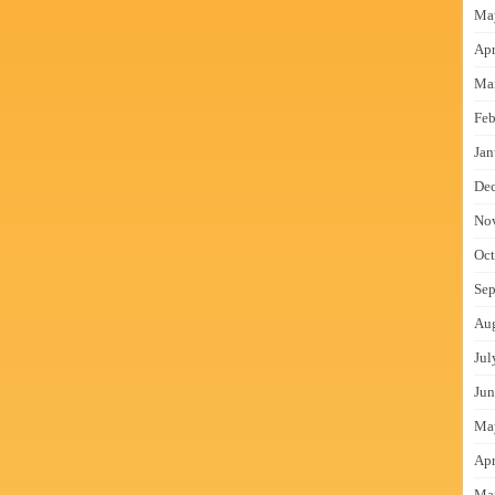
Ma
Apr
Ma
Feb
Jan
De
No
Oct
Sep
Au
Jul
Jun
Ma
Apr
Ma