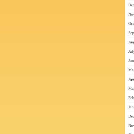
De
No
Oct
Sep
Au
Jul
Jun
Ma
Apr
Ma
Feb
Jan
De
No