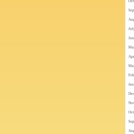
Oct
Sep
Au
Jul
Jun
Ma
Apr
Ma
Feb
Jan
De
No
Oct
Sep
Au