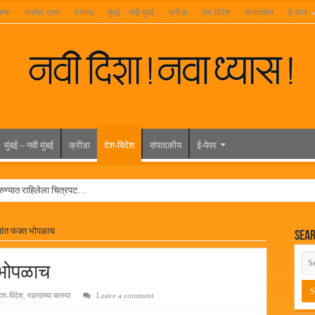
म्या
पनवेल-उरण
रायगड
मुंबई – नवी मुंबई
क्रीडा
देश-विदेश
संपादकीय
ई-पेपर
मुंबई – नवी मुंबई
क्रीडा
देश-विदेश
संपादकीय
ई-पेपर
रुण्यात राहिलेला चित्रपट…
त विद्यार्थ्यांना रेनकोट, शिक्षकांना छत्री वाटप
्यांत फक्त भोपळाच
Sea
ल हिरा -आमदार रविशेठ पाटील
ूर यांच्या वाढदिवसानिमित्त राज्यभरातून शुभेच्छांचा वर्षाव
त भोपळाच
मेळावा
देश-विदेश
,
महत्वाच्या बातम्या
Leave a comment
 निकाल जाहीर