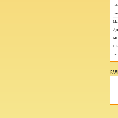
Jul
Jun
Ma
Apr
Ma
Feb
Jan
RamP