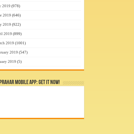
y 2019
(978)
e 2019
(646)
y 2019
(922)
il 2019
(899)
rch 2019
(1001)
ruary 2019
(547)
uary 2019
(5)
rahar Mobile App: Get it Now!