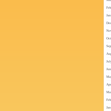
Feb
Jan
De
No
Oct
Sep
Au
Jul
Jun
Ma
Apr
Ma
Feb
Jan