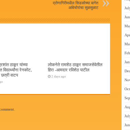
द्रोणागिरीमधील सिडकोच्या बागेत
आंबेचोरांचा सुळसुळाट
Jul
Jun
Ma
Apr
Ma
Feb
Jan
शांत ठाकूर यांच्या
लोकनेते रामशेठ ठाकूर समाजसेवेतील
विद्यार्थ्यांना रेनकोट,
हिरा -आमदार रविशेठ पाटील
De
ा छत्री वाटप
2 days ago
No
go
Oct
Sep
Au
 comment.
Jul
Jun