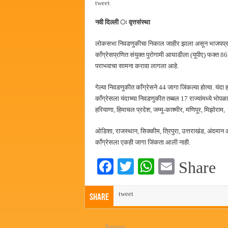
tweet
जनार्दन भगत शिक्षण प्रसारक संस्थे
नवी दिल्ली ः वृत्तसंस्था
पालेखुर्द येथील जि.प. शाळेच्या नूत
हर घर तिरंगा अभियानासंदर्भात पनवे
लोकसभा निवडणुकीचा निकाल जाहीर झाला असून भाजपप्रण
काँग्रेसप्रणित संयुक्त पुरोगामी आघाडीला (यूपीए) फक्त 86
कामोठे येथे समाजोपयोगी वस्तूंच्या
पराभवाचा सामना करावा लागला आहे.
गेल्या निवडणुकीत काँग्रेसने 44 जागा जिंकल्या होत्या. यंदा
काँग्रेसला यंदाच्या निवडणुकीत तब्बल 17 राज्यांमध्ये भोप
हरियाणा, हिमाचल प्रदेश, जम्मू-काश्मीर, मणिपूर, मिझोराम,
ओडिशा, राजस्थान, सिक्कीम, त्रिपुरा, उत्तराखंड, अंदमान
काँग्रेसला एकही जागा जिंकता आली नाही.
Fa
T
W
E
Share
ce
wi
ha
m
bo
tweet
tte
ts
ail
Share
ok
r
A
Previous