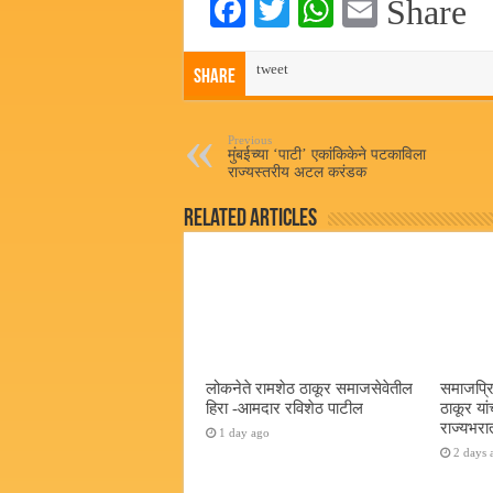
Fa
T
W
E
Share
ce
wi
ha
m
bo
tweet
tte
ts
ail
Share
ok
r
A
pp
Previous
मुंबईच्या ‘पाटी’ एकांकिकेने पटकाविला
राज्यस्तरीय अटल करंडक
Related Articles
लोकनेते रामशेठ ठाकूर समाजसेवेतील
समाजप्रि
हिरा -आमदार रविशेठ पाटील
ठाकूर यां
राज्यभरातू
1 day ago
2 days 