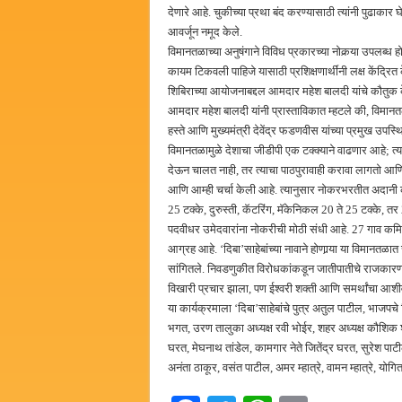
देणारे आहे. चुकीच्या प्रथा बंद करण्यासाठी त्यांनी पुढाकार
आवर्जून नमूद केले.
विमानतळाच्या अनुषंगाने विविध प्रकारच्या नोकर्‍या उपलब्ध 
कायम टिकवली पाहिजे यासाठी प्रशिक्षणार्थींनी लक्ष केंद्रित 
शिबिराच्या आयोजनाबद्दल आमदार महेश बालदी यांचे कौतुक 
आमदार महेश बालदी यांनी प्रास्ताविकात म्हटले की, विमानतळाच
हस्ते आणि मुख्यमंत्री देवेंद्र फडणवीस यांच्या प्रमुख उपस्
विमानतळामुळे देशाचा जीडीपी एक टक्क्याने वाढणार आहे; त
देऊन चालत नाही, तर त्याचा पाठपुरावाही करावा लागतो आणि
आणि आम्ही चर्चा केली आहे. त्यानुसार नोकरभरतीत अदानी क
25 टक्के, दुरुस्ती, कॅटरिंग, मॅकेनिकल 20 ते 25 टक्के, त
पदवीधर उमेदवारांना नोकरीची मोठी संधी आहे. 27 गाव कमिट
आग्रह आहे. ‘दिबा’साहेबांच्या नावाने होणार्‍या या विमानतळात 
सांगितले. निवडणुकीत विरोधकांकडून जातीपातीचे राजकारण कर
विखारी प्रचार झाला, पण ईश्वरी शक्ती आणि समर्थांचा आशीर्वा
या कार्यक्रमाला ‘दिबा’साहेबांचे पुत्र अतुल पाटील, भाजपचे ज
भगत, उरण तालुका अध्यक्ष रवी भोईर, शहर अध्यक्ष कौशिक शहा
घरत, मेघनाथ तांडेल, कामगार नेते जितेंद्र घरत, सुरेश पाट
अनंता ठाकूर, वसंत पाटील, अमर म्हात्रे, वामन म्हात्रे, योग