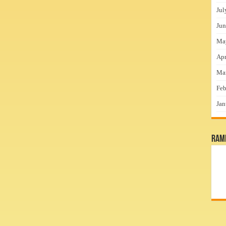
Jul
Jun
Ma
Apr
Ma
Feb
Jan
RamP