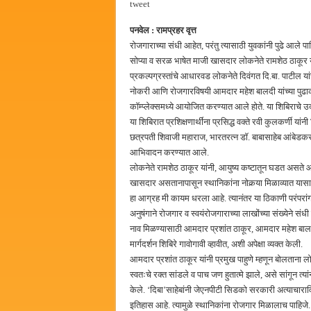
tweet
हर घर तिरंगा अभियानासंदर्भात पनवे
पनवेल : रामप्रहर वृत्त
कामोठे येथे समाजोपयोगी वस्तूंच्या
रोजगाराच्या संधी आहेत, परंतु त्यासाठी युवकांनी पुढे आले 
छत्रपती शिवाजी महाराज महाराजस्व स
सोप्या व सरळ भाषेत माजी खासदार लोकनेते रामशेठ ठाकूर यां
प्रकल्पग्रस्तांचे आधारवड लोकनेते दिवंगत दि.बा. पाटील यां
बाल्मर लॉरी आणि शेल इंडियातील क
नोकरी आणि रोजगारविषयी आमदार महेश बालदी यांच्या पुढाका
कॉम्प्लेक्समध्ये आयोजित करण्यात आले होते. या शिबिराचे उद्
या शिबिरात प्रशिक्षणार्थींना प्रसिद्ध वक्ते रवी कुलकर्णी य
छत्रपती शिवाजी महाराज, भारतरत्न डॉ. बाबासाहेब आंबेडकर व
आभिवादन करण्यात आले.
लोकनेते रामशेठ ठाकूर यांनी, आयुष्य कष्टातून घडत असते 
खासदार असतानापासून स्थानिकांना नोकर्‍या मिळाव्यात यास
हा आग्रह मी कायम धरला आहे. त्यानंतर या ठिकाणी परंपरांग
अनुषंगाने रोजगार व स्वयंरोजगाराच्या लाखोंच्या संख्येने स
नाव मिळण्यासाठी आमदार प्रशांत ठाकूर, आमदार महेश बालद
मार्गदर्शन शिबिरे गावोगावी व्हावीत, अशी अपेक्षा व्यक्त केली.
आमदार प्रशांत ठाकूर यांनी प्रमुख पाहुणे म्हणून बोलताना लोक
स्वतःचे रक्त सांडले व पाच जण हुतात्मे झाले, असे सांगून त्यां
केले. ‘दिबा’साहेबांनी जेएनपीटी सिडको सरकारी अत्याचाराव
इतिहास आहे. त्यामुळे स्थानिकांना रोजगार मिळालाच पाहिजे. ‘द