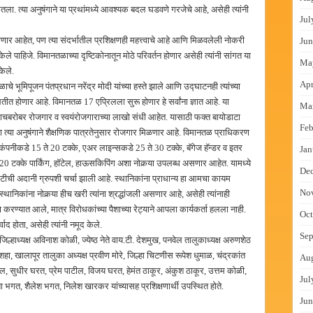
 घेतला. त्या अनुषंगाने या प्रथांमध्ये आवश्यक बदल घडवणे गरजेचे आहे, असेही त्यांनी
Jul
होणार आहेत, पण त्या संदर्भातील प्रशिक्षणही महत्त्वाचे आहे आणि मिळवलेली नोकरी
Jun
केले पाहिजे. विमानतळाच्या दृष्टिकोनातून मोठे परिवर्तन होणार असेही त्यांनी सांगत या
Ma
केले.
Apr
े भूमिपूजन पंतप्रधान नरेंद्र मोदी यांच्या हस्ते झाले आणि उद्घाटनही त्यांच्या
थितीत होणार आहे. विमानतळ 17 एप्रिलला सुरू होणार हे सर्वांना ज्ञात आहे. या
Ma
्याचबरोबर रोजगार व स्वयंरोजगाराच्या लाखो संधी आहेत. यासाठी फक्त बायोडाटा
Feb
 त्या अनुषंगाने शैक्षणिक पात्रतेनुसार रोजगार मिळणार आहे. विमानतळ प्राधिकरण
ंपनीकडे 15 ते 20 टक्के, एअर लाइन्सकडे 25 ते 30 टक्के, बॅगेज हॅन्डर व इतर
Jan
र 20 टक्के पार्किंग, हॉटेल, हाऊसकिपिंग अशा नोकर्‍या उपलब्ध असणार आहेत. यामध्ये
De
ीची अदानी ग्रुपशी चर्चा झाली आहे. स्थानिकांना प्राधान्य हा आमचा कायम
No
स्थानिकांना नोकर्‍या हीच खरी त्यांना श्रद्धांजली असणार आहे, असेही त्यांनाही
ण्यात आले, मात्र विरोधकांच्या पैशाच्या रेट्याने आपला कार्यकर्ता हलला नाही.
Oct
द होता, असेही त्यांनी नमूद केले.
Sep
िल्हाध्यक्ष अविनाश कोळी, ज्येष्ठ नेते वाय.टी. देशमुख, पनवेल तालुकाध्यक्ष अरुणशेठ
, खालापूर तालुका अध्यक्ष प्रवीण मोरे, जिल्हा चिटणीस रूपेश धुमाळ, चंद्रकांत
Au
ील, सुधीर घरत, प्रेम पाटील, विजय घरत, हेमंत ठाकूर, अंकुश ठाकूर, उत्तम कोळी,
Jul
िता भगत, शैलेश भगत, निलेश खारकर यांच्यासह प्रशिक्षणार्थी उपस्थित होते.
Jun