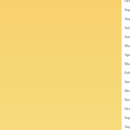
Oct
Sep
Au
Jul
Jun
Ma
Apr
Ma
Feb
Jan
De
No
Oct
Sep
Au