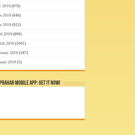
y 2019
(978)
e 2019
(646)
y 2019
(922)
il 2019
(899)
rch 2019
(1001)
ruary 2019
(547)
uary 2019
(5)
rahar Mobile App: Get it Now!