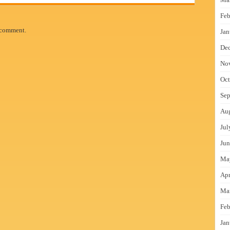
Feb
 comment.
Jan
De
No
Oct
Sep
Au
Jul
Jun
Ma
Apr
Ma
Feb
Jan