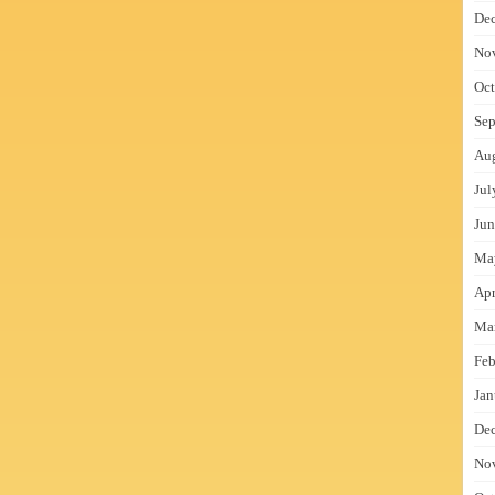
De
No
Oct
Sep
Au
Jul
Jun
Ma
Apr
Ma
Feb
Jan
De
No