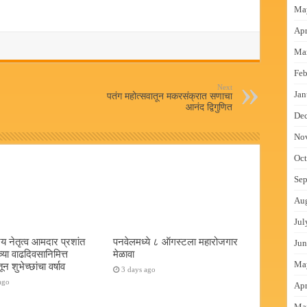
Ma
Apr
Ma
Feb
Next
Jan
पतंग महोत्सवातून मकरसंक्रात सणाचा
आनंद द्विगुणित
De
No
Oct
Sep
Au
Jul
य नेतृत्व आमदार प्रशांत
पनवेलमध्ये ८ ऑगस्टला महारोजगार
Jun
च्या वाढदिवसानिमित्त
मेळावा
Ma
न शुभेच्छांचा वर्षाव
3 days ago
ago
Apr
Ma