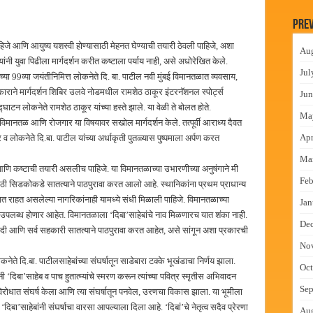
लमध्ये बैठक
Prev
 वाटपाचा उपक्रम
पाहिजे आणि आयुष्य यशस्वी होण्यासाठी मेहनत घेण्याची तयारी ठेवली पाहिजे, अशा
Au
माधान शिबिरास पनवेलमध्ये उत्स्फूर्त प्रतिसाद
नी युवा पिढीला मार्गदर्शन करीत कष्टाला पर्याय नाही, असे अधोरेखित केले.
Jul
च्या 99व्या जयंतीनिमित्त लोकनेते दि. बा. पाटील नवी मुंबई विमानतळात व्यवसाय,
ंत्राटी कामगारांना भरघोस पगारवाढ
राने मार्गदर्शन शिबिर उलवे नोडमधील रामशेठ ठाकूर इंटरनॅशनल स्पोर्ट्स
Jun
घाटन लोकनेते रामशेठ ठाकूर यांच्या हस्ते झाले. या वेळी ते बोलत होते.
Ma
ांनी विमानतळ आणि रोजगार या विषयावर सखोल मार्गदर्शन केले. तत्पूर्वी आराध्य दैवत
Apr
 लोकनेते दि.बा. पाटील यांच्या अर्धाकृती पुतळ्यास पुष्पमाला अर्पण करत
Ma
आणि कष्टाची तयारी असलीच पाहिजे. या विमानतळाच्या उभारणीच्या अनुषंगाने मी
Feb
ाठी सिडकोकडे सातत्याने पाठपुरावा करत आलो आहे. स्थानिकांना प्रथम प्राधान्य
त राहत असलेल्या नागरिकांनाही यामध्ये संधी मिळाली पाहिजे. विमानतळाच्या
Jan
ंधी उपलब्ध होणार आहेत. विमानतळाला ‘दिबा’साहेबांचे नाव मिळणारच यात शंका नाही.
De
ी आणि सर्व सहकारी सातत्याने पाठपुरावा करत आहेत, असे सांगून अशा प्रकारची
No
नेते दि.बा. पाटीलसाहेबांच्या संघर्षातून साडेबारा टक्के भूखंडाचा निर्णय झाला.
Oct
नी ‘दिबा’साहेब व पाच हुतात्म्यांचे स्मरण करून त्यांच्या पवित्र स्मृतीस अभिवादन
Sep
िरोधात संघर्ष केला आणि त्या संघर्षातून पनवेल, उरणचा विकास झाला. या भूमीला
िबा’साहेबांनी संघर्षाचा वारसा आपल्याला दिला आहे. ‘दिबां’चे नेतृत्व सदैव प्रेरणा
Au