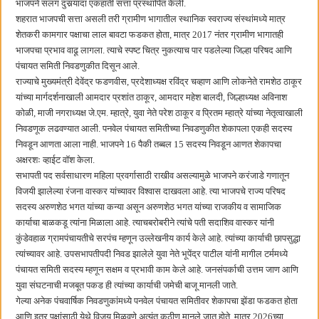
भाजपने सलग दुसर्‍यांदा एकहाती सत्ता प्रस्थापित केली.
शहरात भाजपची सत्ता असली तरी ग्रामीण भागातील स्थानिक स्वराज्य संस्थांमध्ये मात्र
शेतकरी कामगार पक्षाचा लाल बावटा फडकत होता, मात्र 2017 नंतर ग्रामीण भागातही
भाजपचा प्रभाव वाढू लागला. त्याचे स्पष्ट चित्र नुकत्याच पार पडलेल्या जिल्हा परिषद आणि
पंचायत समिती निवडणुकीत दिसून आले.
राज्याचे मुख्यमंत्री देवेंद्र फडणवीस, प्रदेशाध्यक्ष रविंद्र चव्हाण आणि लोकनेते रामशेठ ठाकूर
यांच्या मार्गदर्शनाखाली आमदार प्रशांत ठाकूर, आमदार महेश बालदी, जिल्हाध्यक्ष अविनाश
कोळी, माजी नगराध्यक्ष जे.एम. म्हात्रे, युवा नेते परेश ठाकूर व प्रितम म्हात्रे यांच्या नेतृत्वाखाली
निवडणूक लढवण्यात आली. पनवेल पंचायत समितीच्या निवडणुकीत शेकापला एकही सदस्य
निवडून आणता आला नाही. भाजपने 16 पैकी तब्बल 15 सदस्य निवडून आणत शेकापचा
अक्षरशः व्हाईट वॉश केला.
सभापती पद सर्वसाधारण महिला प्रवर्गासाठी राखीव असल्यामुळे भाजपने करंजाडे गणातून
विजयी झालेल्या रंजना वास्कर यांच्यावर विश्वास दाखवला आहे. त्या भाजपचे राज्य परिषद
सदस्य अरुणशेठ भगत यांच्या कन्या असून अरुणशेठ भगत यांच्या राजकीय व सामाजिक
कार्याचा बाळकडू त्यांना मिळाला आहे. त्याचबरोबरीने त्यांचे पती सदाशिव वास्कर यांनी
कुंडेवहाळ ग्रामपंचायतीचे सरपंच म्हणून उल्लेखनीय कार्य केले आहे. त्यांच्या कार्याची छापसुद्धा
त्यांच्यावर आहे. उपसभापतीपदी निवड झालेले युवा नेते भूपेंद्र पाटील यांनी मागील टर्ममध्ये
पंचायत समिती सदस्य म्हणून सक्षम व प्रभावी काम केले आहे. जनसंपर्काची उत्तम जाण आणि
युवा संघटनाची मजबूत पकड ही त्यांच्या कार्याची जमेची बाजू मानली जाते.
गेल्या अनेक पंचवार्षिक निवडणुकांमध्ये पनवेल पंचायत समितीवर शेकापचा झेंडा फडकत होता
आणि इतर पक्षांसाठी येथे विजय मिळवणे अत्यंत कठीण मानले जात होते, मात्र 2026च्या