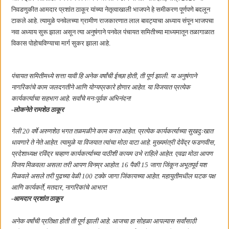
निवडणुकीत आमदार प्रशांत ठाकूर यांच्या नेतृत्वाखाली भाजपने हे समीकरण पूर्णपणे बदलून
टाकले आहे. त्यामुळे पनवेलच्या ग्रामीण राजकारणात लाल बावट्याचा अध्याय संपून भाजपचा
नवा अध्याय सुरू झाला असून त्या अनुषंगाने पनवेल पंचायत समितीच्या माध्यमातून तळागाळात
विकास पोहोचविण्याचा मार्ग सुकर झाला आहे.
पंचायत समितीमध्ये सत्ता यावी हि अनेक वर्षांची ईच्छा होती, ती पूर्ण झाली. या अनुषंगाने
नागरिकांचे काम जलदगतीने आणि योग्यप्रकारे होणार आहेत. या विजयात प्रत्येक
कार्यकर्त्याचा सहभाग आहे. सर्वांचे मनःपूर्वक अभिनंदन!
-लोकनेते रामशेठ ठाकूर
गेली 20 वर्षे अरुणशेठ भगत तळमळीने काम करत आहेत. प्रत्येक कार्यकर्त्याच्या सुखदुःखात
धावणारे ते नेते आहेत. त्यामुळे या विजयात त्यांचा मोठा वाटा आहे. मुख्यमंत्री देवेंद्र फडणवीस,
प्रदेशाध्यक्ष रविंद्र चव्हाण कार्यकर्त्याच्या पाठीशी कायम उभे राहिले आहेत. एवढा मोठा आपण
विजय मिळवला असला तरी आपण विनम्र आहोत. 16 पैकी 15 जागा जिंकून अभूतपूर्व यश
मिळवले असले तरी पुढच्या वेळी 100 टक्के जागा जिंकायच्या आहेत. महायुतीमधील घटक पक्ष
आणि कार्यकर्ते, मतदार, नागरिकांचे आभार!
-आमदार प्रशांत ठाकूर
अनेक वर्षांची प्रतिक्षा होती ती पूर्ण झाली आहे. आजचा हा सोहळा आपल्यास सर्वांसाठी