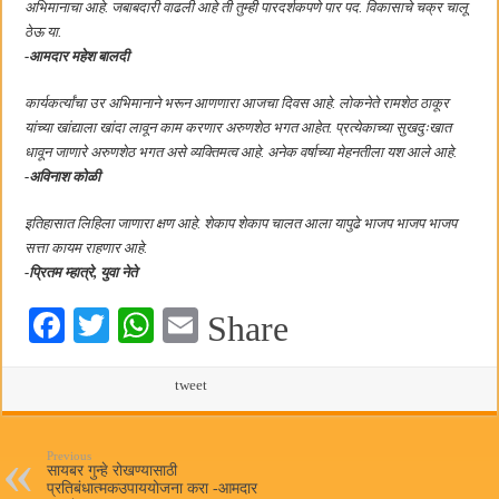
अभिमानाचा आहे. जबाबदारी वाढली आहे ती तुम्ही पारदर्शकपणे पार पद. विकासाचे चक्र चालू
ठेऊ या.
-आमदार महेश बालदी
कार्यकर्त्यांचा उर अभिमानाने भरून आणणारा आजचा दिवस आहे. लोकनेते रामशेठ ठाकूर
यांच्या खांद्याला खांदा लावून काम करणार अरुणशेठ भगत आहेत. प्रत्येकाच्या सुखदुःखात
धावून जाणारे अरुणशेठ भगत असे व्यक्तिमत्व आहे. अनेक वर्षाच्या मेहनतीला यश आले आहे.
-अविनाश कोळी
इतिहासात लिहिला जाणारा क्षण आहे. शेकाप शेकाप चालत आला यापुढे भाजप भाजप भाजप
सत्ता कायम राहणार आहे.
-प्रितम म्हात्रे, युवा नेते
Fa
T
W
E
Share
ce
wi
ha
m
bo
tte
ts
tweet
ail
ok
r
A
pp
Previous
सायबर गुन्हे रोखण्यासाठी
प्रतिबंधात्मकउपाययोजना करा -आमदार