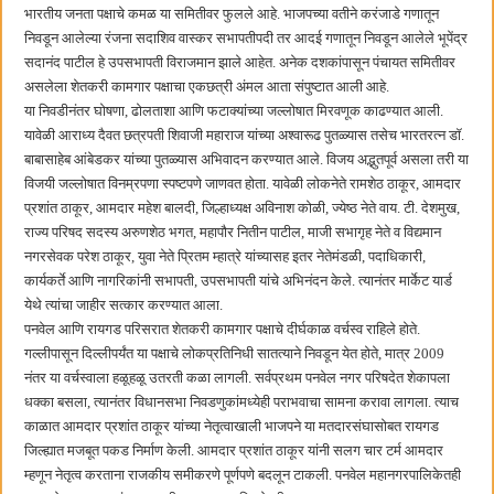
बाल्मर लॉरी आणि शेल इंडियातील कंत्राटी कामगारांना भरघोस पगारवाढ
भारतीय जनता पक्षाचे कमळ या समितीवर फुलले आहे. भाजपच्या वतीने करंजाडे गणातून
निवडून आलेल्या रंजना सदाशिव वास्कर सभापतीपदी तर आदई गणातून निवडून आलेले भूपेंद्र
सदानंद पाटील हे उपसभापती विराजमान झाले आहेत. अनेक दशकांपासून पंचायत समितीवर
असलेला शेतकरी कामगार पक्षाचा एकछत्री अंमल आता संपुष्टात आली आहे.
या निवडीनंतर घोषणा, ढोलताशा आणि फटाक्यांच्या जल्लोषात मिरवणूक काढण्यात आली.
यावेळी आराध्य दैवत छत्रपती शिवाजी महाराज यांच्या अश्वारूढ पुतळ्यास तसेच भारतरत्न डॉ.
बाबासाहेब आंबेडकर यांच्या पुतळ्यास अभिवादन करण्यात आले. विजय अद्भुतपूर्व असला तरी या
विजयी जल्लोषात विनम्रपणा स्पष्टपणे जाणवत होता. यावेळी लोकनेते रामशेठ ठाकूर, आमदार
प्रशांत ठाकूर, आमदार महेश बालदी, जिल्हाध्यक्ष अविनाश कोळी, ज्येष्ठ नेते वाय. टी. देशमुख,
राज्य परिषद सदस्य अरुणशेठ भगत, महापौर नितीन पाटील, माजी सभागृह नेते व विद्यमान
नगरसेवक परेश ठाकूर, युवा नेते प्रितम म्हात्रे यांच्यासह इतर नेतेमंडळी, पदाधिकारी,
कार्यकर्ते आणि नागरिकांनी सभापती, उपसभापती यांचे अभिनंदन केले. त्यानंतर मार्केट यार्ड
येथे त्यांचा जाहीर सत्कार करण्यात आला.
पनवेल आणि रायगड परिसरात शेतकरी कामगार पक्षाचे दीर्घकाळ वर्चस्व राहिले होते.
गल्लीपासून दिल्लीपर्यंत या पक्षाचे लोकप्रतिनिधी सातत्याने निवडून येत होते, मात्र 2009
नंतर या वर्चस्वाला हळूहळू उतरती कळा लागली. सर्वप्रथम पनवेल नगर परिषदेत शेकापला
धक्का बसला, त्यानंतर विधानसभा निवडणुकांमध्येही पराभवाचा सामना करावा लागला. त्याच
काळात आमदार प्रशांत ठाकूर यांच्या नेतृत्वाखाली भाजपने या मतदारसंघासोबत रायगड
जिल्ह्यात मजबूत पकड निर्माण केली. आमदार प्रशांत ठाकूर यांनी सलग चार टर्म आमदार
म्हणून नेतृत्व करताना राजकीय समीकरणे पूर्णपणे बदलून टाकली. पनवेल महानगरपालिकेतही