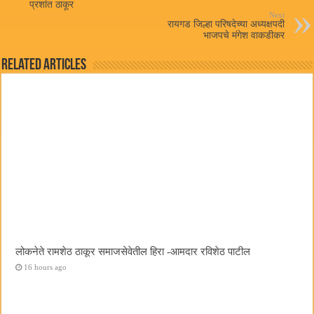
प्रशांत ठाकूर
Next
रायगड जिल्हा परिषदेच्या अध्यक्षपदी
भाजपचे मंगेश वाकडीकर
Related Articles
लोकनेते रामशेठ ठाकूर समाजसेवेतील हिरा -आमदार रविशेठ पाटील
16 hours ago