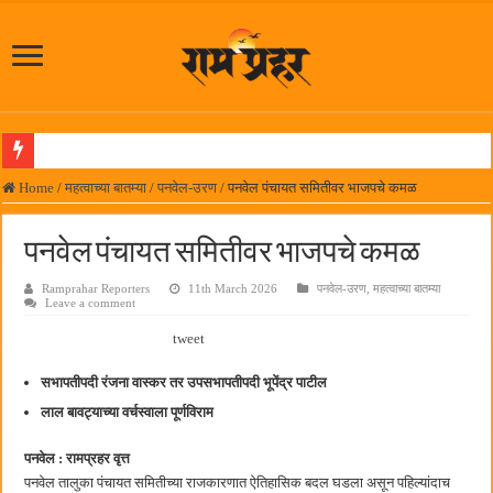
लोकनेते रामशेठ ठाकूर समाजसेवेतील हिरा -आमदार रविशेठ पाटील
Home
/
महत्वाच्या बातम्या
/
पनवेल-उरण
/
पनवेल पंचायत समितीवर भाजपचे कमळ
समाजप्रिय नेतृत्व आमदार प्रशांत ठाकूर यांच्या वाढदिवसानिमित्त राज्यभरातून शुभेच्छांचा वर्षाव
पनवेल पंचायत समितीवर भाजपचे कमळ
पनवेलमध्ये ८ ऑगस्टला महारोजगार मेळावा
Ramprahar Reporters
11th March 2026
पनवेल-उरण
,
महत्वाच्या बातम्या
सर्वात मोठ्या दिवाळी अंक स्पर्धेचा निकाल जाहीर
Leave a comment
जनार्दन भगत शिक्षण प्रसारक संस्थेच्या मुख्य प्रशासकीय कार्यालयासह भव्य मूट कोर्टचे बुधवारी उद
tweet
पालेखुर्द येथील जि.प. शाळेच्या नूतन इमारतीचे लोकनेते रामशेठ ठाकूर यांच्या उद्घाटन
सभापतीपदी रंजना वास्कर तर उपसभापतीपदी भूपेंद्र पाटील
हर घर तिरंगा अभियानासंदर्भात पनवेलमध्ये बैठक
लाल बावट्याच्या वर्चस्वाला पूर्णविराम
कामोठे येथे समाजोपयोगी वस्तूंच्या वाटपाचा उपक्रम
पनवेल : रामप्रहर वृत्त
छत्रपती शिवाजी महाराज महाराजस्व समाधान शिबिरास पनवेलमध्ये उत्स्फूर्त प्रतिसाद
पनवेल तालुका पंचायत समितीच्या राजकारणात ऐतिहासिक बदल घडला असून पहिल्यांदाच