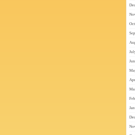
De
No
Oct
Sep
Au
Jul
Jun
Ma
Apr
Ma
Feb
Jan
De
No