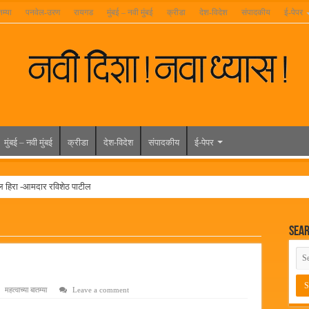
तम्या
पनवेल-उरण
रायगड
मुंबई – नवी मुंबई
क्रीडा
देश-विदेश
संपादकीय
ई-पेपर
मुंबई – नवी मुंबई
क्रीडा
देश-विदेश
संपादकीय
ई-पेपर
ल हिरा -आमदार रविशेठ पाटील
ूर यांच्या वाढदिवसानिमित्त राज्यभरातून शुभेच्छांचा वर्षाव
Sea
मेळावा
 निकाल जाहीर
च्या मुख्य प्रशासकीय कार्यालयासह भव्य मूट कोर्टचे बुधवारी उद्घाटन
महत्वाच्या बातम्या
Leave a comment
न इमारतीचे लोकनेते रामशेठ ठाकूर यांच्या उद्घाटन