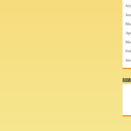
Jul
Jun
Ma
Apr
Ma
Feb
Jan
RamP