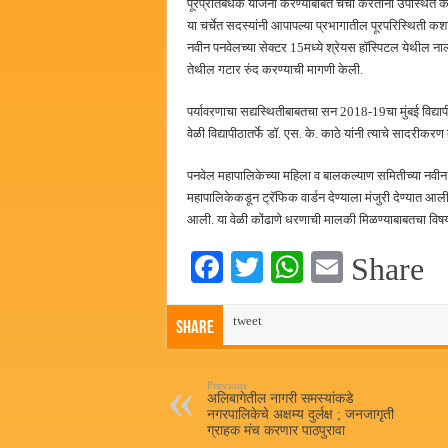
पूरप्रतिबंधक योजना करण्याबाबत चर्चा करताना उपस्थित के
या चर्चेत सदस्यांनी आपापल्या प्रभागातील पूरपरिस्थिती कशा
नवीन पनवेलच्या सेक्टर 15मध्ये श्रेयस हॉस्पिटल येथील ना
तेथील गटार रुंद करण्याची मागणी केली.
पर्यावरणाचा सद्यस्थितीबाबतचा सन 2018-19चा मुंबई विद्य
वेळी विद्यापीठातर्फे डॉ. एस. के. काठे यांनी त्याचे सादरीकर
पनवेल महापालिकेच्या महिला व बालकल्याण समितीच्या नवीन
महापालिकेकडून ट्रॅफिक वार्डन देण्याला मंजुरी देण्यात आल
आली. या वेळी कोंढाणे धरणाची मालकी मिळण्याबाबतचा विषय 
Fa
T
W
E
Share
ce
wi
ha
m
bo
tweet
tte
ts
ail
Share
ok
r
A
pp
Previous
अलिबागेतील नागरी समस्यांकडे
नगरपालिकेचे अक्षम्य दुर्लक्ष ; जनजागृती
ग्राहक मंच करणार पाठपुरावा