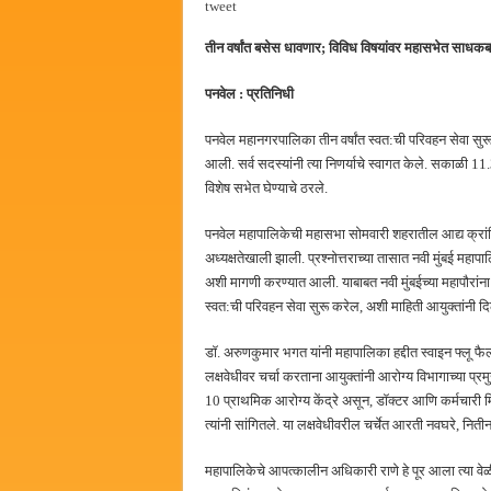
tweet
हर घर तिरंगा अभियानासंदर्भात पनवे
तीन वर्षांत बसेस धावणार; विविध विषयांवर महासभेत साधकब
कामोठे येथे समाजोपयोगी वस्तूंच्या
छत्रपती शिवाजी महाराज महाराजस्व स
पनवेल : प्रतिनिधी
बाल्मर लॉरी आणि शेल इंडियातील क
पनवेल महानगरपालिका तीन वर्षांत स्वत:ची परिवहन सेवा सुर
आली. सर्व सदस्यांनी त्या निणर्याचे स्वागत केले. सकाळी 
विशेष सभेत घेण्याचे ठरले.
पनवेल महापालिकेची महासभा सोमवारी शहरातील आद्य क्रांत
अध्यक्षतेखाली झाली. प्रश्नोत्तराच्या तासात नवी मुंबई महा
अशी मागणी करण्यात आली. याबाबत नवी मुंबईच्या महापौरांना भ
स्वत:ची परिवहन सेवा सुरू करेल, अशी माहिती आयुक्तांनी दि
डॉ. अरुणकुमार भगत यांनी महापालिका हद्दीत स्वाइन फ्लू फै
लक्षवेधीवर चर्चा करताना आयुक्तांनी आरोग्य विभागाच्या प्र
10 प्राथमिक आरोग्य केंद्रे असून, डॉक्टर आणि कर्मचारी 
त्यांनी सांगितले. या लक्षवेधीवरील चर्चेत आरती नवघरे, न
महापालिकेचे आपत्कालीन अधिकारी राणे हे पूर आला त्या वेळी