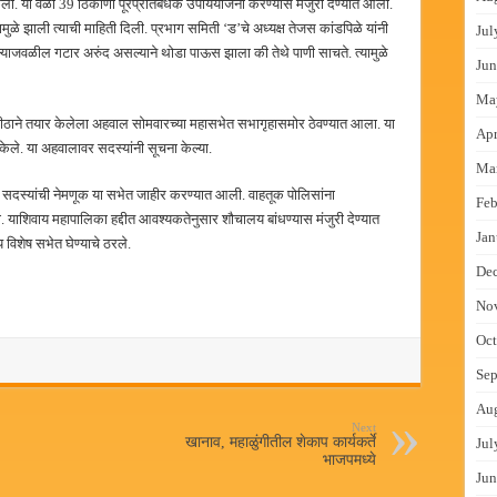
ला. या वेळी 39 ठिकाणी पूरप्रतिबंधक उपाययोजना करण्यास मंजुरी देण्यात आली.
मुळे झाली त्याची माहिती दिली. प्रभाग समिती ‘ड’चे अध्यक्ष तेजस कांडपिळे यांनी
Jul
ल्याजवळील गटार अरुंद असल्याने थोडा पाऊस झाला की तेथे पाणी साचते. त्यामुळे
Jun
Ma
ापीठाने तयार केलेला अहवाल सोमवारच्या महासभेत सभागृहासमोर ठेवण्यात आला. या
Apr
ण केले. या अहवालावर सदस्यांनी सूचना केल्या.
Ma
 सदस्यांची नेमणूक या सभेत जाहीर करण्यात आली. वाहतूक पोलिसांना
Feb
ी. याशिवाय महापालिका हद्दीत आवश्यकतेनुसार शौचालय बांधण्यास मंजुरी देण्यात
Jan
विशेष सभेत घेण्याचे ठरले.
De
No
Oct
Sep
Au
Next
खानाव, महाळुंगीतील शेकाप कार्यकर्ते
Jul
भाजपमध्ये
Jun