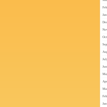
Feb
Jan
De
No
Oct
Sep
Au
Jul
Jun
Ma
Apr
Ma
Feb
Jan