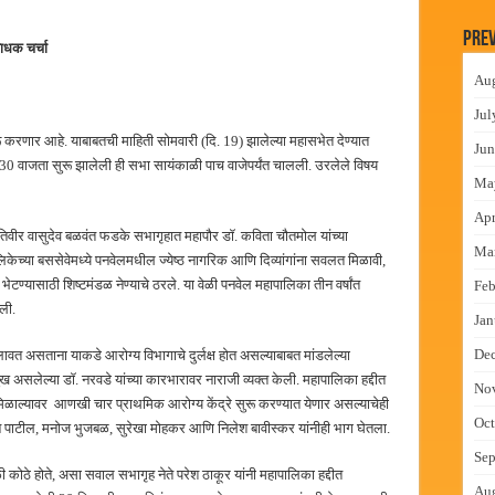
लमध्ये बैठक
Prev
ाधक चर्चा
 वाटपाचा उपक्रम
Au
माधान शिबिरास पनवेलमध्ये उत्स्फूर्त प्रतिसाद
Jul
ंत्राटी कामगारांना भरघोस पगारवाढ
ू करणार आहे. याबाबतची माहिती सोमवारी (दि. 19) झालेल्या महासभेत देण्यात
Jun
11.30 वाजता सुरू झालेली ही सभा सायंकाळी पाच वाजेपर्यंत चालली. उरलेले विषय
Ma
Apr
िवीर वासुदेव बळवंत फडके सभागृहात महापौर डॉ. कविता चौतमोल यांच्या
Ma
पालिकेच्या बससेवेमध्ये पनवेलमधील ज्येष्ठ नागरिक आणि दिव्यांगांना सवलत मिळावी,
ेटण्यासाठी शिष्टमंडळ नेण्याचे ठरले. या वेळी पनवेल महापालिका तीन वर्षांत
Feb
ली.
Jan
De
लावत असताना याकडे आरोग्य विभागाचे दुर्लक्ष होत असल्याबाबत मांडलेल्या
मुख असलेल्या डॉ. नरवडे यांच्या कारभारावर नाराजी व्यक्त केली. महापालिका हद्दीत
No
मिळाल्यावर आणखी चार प्राथमिक आरोग्य केंद्रे सुरू करण्यात येणार असल्याचेही
Oct
ितीन पाटील, मनोज भुजबळ, सुरेखा मोहकर आणि निलेश बावीस्कर यांनीही भाग घेतला.
Sep
 कोठे होते, असा सवाल सभागृह नेते परेश ठाकूर यांनी महापालिका हद्दीत
Au