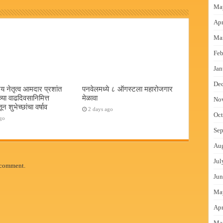
Ma
Apr
Ma
Feb
Jan
De
य नेतृत्व आमदार प्रशांत
पनवेलमध्ये ८ ऑगस्टला महारोजगार
च्या वाढदिवसानिमित्त
मेळावा
No
न शुभेच्छांचा वर्षाव
2 days ago
Oct
go
Sep
Au
Jul
 comment.
Jun
Ma
Apr
Ma