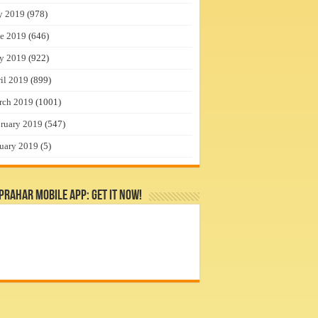
y 2019
(978)
e 2019
(646)
y 2019
(922)
il 2019
(899)
rch 2019
(1001)
ruary 2019
(547)
uary 2019
(5)
rahar Mobile App: Get it Now!