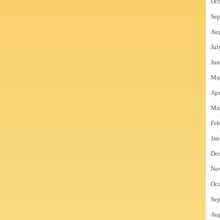
Oct
Sep
Au
Jul
Jun
Ma
Apr
Ma
Feb
Jan
De
No
Oct
Sep
Au