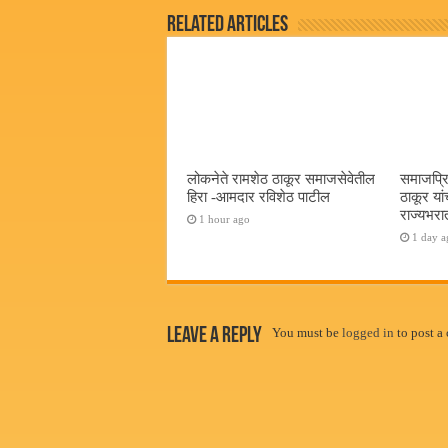
Related Articles
लोकनेते रामशेठ ठाकूर समाजसेवेतील
समाजप्रि
हिरा -आमदार रविशेठ पाटील
ठाकूर यां
राज्यभरातू
1 hour ago
1 day a
Leave a Reply
You must be
logged in
to post a