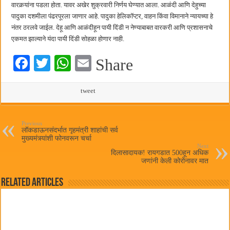
बाल्मर लॉरी आणि शेल इंडियातील कंत्राटी कामगारांना भरघोस पगारवाढ
वारकर्‍यांना पडला होता. यावर अखेर शुक्रवारी निर्णय घेण्यात आला. आळंदी आणि देहुच्या
पादुका दशमीला पंढरपूरला जाणार आहे. पादुका हेलिकॉप्टर, वाहन किंवा विमानाने न्यायच्या हे
नंतर ठरलवे जाईल. देहू आणि आळंदीहून पायी दिंडी न नेण्याबाबत वारकरी आणि प्रशासनाचे
एकमत झाल्याने यंदा पायी दिंडी सोहळा होणार नाही.
Fa
T
W
E
Share
ce
wi
ha
m
bo
tte
ts
tweet
ail
ok
r
A
pp
Previous
लॉकडाऊनसंदर्भात गृहमंत्री शाहांची सर्व
मुख्यमंत्र्यांशी फोनवरून चर्चा
Next
दिलासादायक! रायगडात 500हून अधिक
जणांनी केली कोरोनावर मात
Related Articles