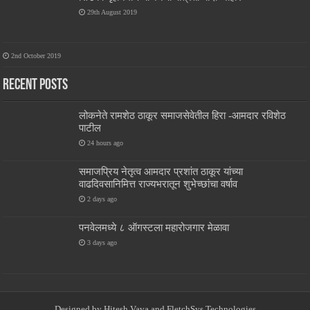
29th August 2019
2nd October 2019
Recent Posts
लोकनेते रामशेठ ठाकूर समाजसेवेतील हिरा -आमदार रविशेठ
पाटील
24 hours ago
समाजप्रिय नेतृत्व आमदार प्रशांत ठाकूर यांच्या
वाढदिवसानिमित्त राज्यभरातून शुभेच्छांचा वर्षाव
2 days ago
पनवेलमध्ये ८ ऑगस्टला महारोजगार मेळावा
3 days ago
Designed by
Hitesh Vava and
FletchSys Technologies