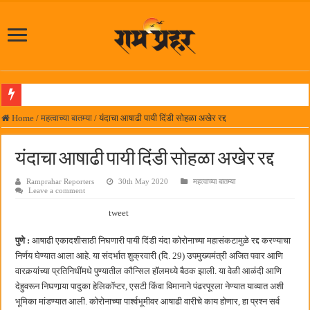
लोकनेते रामशेठ ठाकूर समाजसेवेतील हिरा -आमदार रविशेठ पाटील
Home
/
महत्वाच्या बातम्या
/
यंदाचा आषाढी पायी दिंडी सोहळा अखेर रद्द
समाजप्रिय नेतृत्व आमदार प्रशांत ठाकूर यांच्या वाढदिवसानिमित्त राज्यभरातून शुभेच्छांचा वर्षाव
यंदाचा आषाढी पायी दिंडी सोहळा अखेर रद्द
पनवेलमध्ये ८ ऑगस्टला महारोजगार मेळावा
Ramprahar Reporters
30th May 2020
महत्वाच्या बातम्या
सर्वात मोठ्या दिवाळी अंक स्पर्धेचा निकाल जाहीर
Leave a comment
जनार्दन भगत शिक्षण प्रसारक संस्थेच्या मुख्य प्रशासकीय कार्यालयासह भव्य मूट कोर्टचे बुधवारी उद
tweet
पालेखुर्द येथील जि.प. शाळेच्या नूतन इमारतीचे लोकनेते रामशेठ ठाकूर यांच्या उद्घाटन
पुणे :
आषाढी एकादशीसाठी निघणारी पायी दिंडी यंदा कोरोनाच्या महासंकटामुळे रद्द करण्याचा
हर घर तिरंगा अभियानासंदर्भात पनवेलमध्ये बैठक
निर्णय घेण्यात आला आहे. या संदर्भात शुक्रवारी (दि. 29) उपमुख्यमंत्री अजित पवार आणि
वारकर्‍यांच्या प्रतिनिधींमधे पुण्यातील कौन्सिल हॉलमध्ये बैठक झाली. या वेळी आळंदी आणि
कामोठे येथे समाजोपयोगी वस्तूंच्या वाटपाचा उपक्रम
देहुवरून निघणार्‍या पादुका हेलिकॉप्टर, एसटी किंवा विमानाने पंढरपूरला नेण्यात याव्यात अशी
छत्रपती शिवाजी महाराज महाराजस्व समाधान शिबिरास पनवेलमध्ये उत्स्फूर्त प्रतिसाद
भूमिका मांडण्यात आली. कोरोनाच्या पार्श्वभूमीवर आषाढी वारीचे काय होणार, हा प्रश्न सर्व