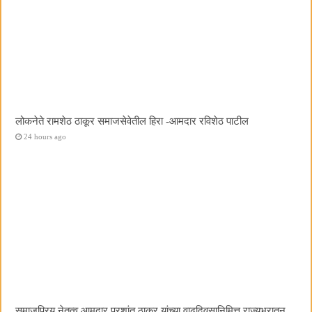
लोकनेते रामशेठ ठाकूर समाजसेवेतील हिरा -आमदार रविशेठ पाटील
24 hours ago
समाजप्रिय नेतृत्व आमदार प्रशांत ठाकूर यांच्या वाढदिवसानिमित्त राज्यभरातून