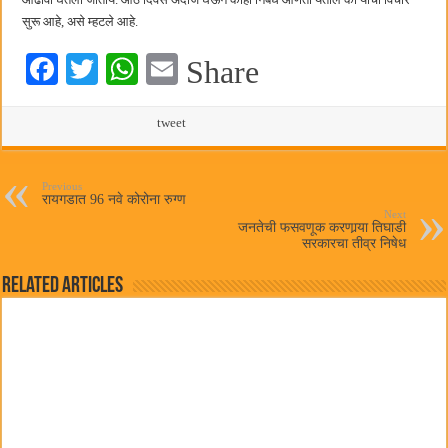
सुरू आहे, असे म्हटले आहे.
Fa
T
W
E
Share
ce
wi
ha
m
bo
tte
ts
tweet
ail
ok
r
A
pp
Previous
रायगडात 96 नवे कोरोना रुग्ण
Next
जनतेची फसवणूक करणार्‍या तिघाडी
सरकारचा तीव्र निषेध
Related Articles