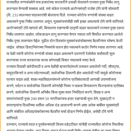
राज्यातील रुग्णसंख्येने पाच हजारांच्या सरासरीने उसळी घेतल्याने राज्यात पुन्हा निर्बंध लागू
हर घर तिरंगा अभियानासंदर्भात पनवेलमध्ये बैठक
करण्यात येण्याची शक्यता आहे. तसे संकेत राज्याचे आरोग्यमंत्री राजेश टोपे यांनी सोमवारी
(दि. 23) जालन्यात पत्रकारांशी बोलताना दिले. राज्यात कोरोना रुग्णांची संख्या वाढत
असल्याने पुन्हा निर्बंध लावणार असून, मुख्यमंत्र्यांचीही तशी इच्छा असल्याचे टोपे यांनी सांगितले.
आरोग्यमंत्री टोपे म्हणाले की, बिनधास्त राहण्याची प्रवृत्ती वाढत चालल्याने राज्यात पुन्हा एकदा
निर्बंध लावणार आहोत. लॉकडाऊन लागू करण्यात येणार नसला तरी शिथील करण्यात आलेले
निर्बंध पुन्हा लावण्यात येईल. पुढील दोन दिवसांत मुख्यमंत्र्यांसोबतच्या बैठकीनंतर घोषणा केली
जाईल. सोशल डिस्टन्सिंगच्या नियमांचे पालन होत नसल्याने कठोर निर्णय घ्यावा लागणार आहे.
या वेळी त्यांनी कोरोना रुग्णांची संख्या वाढत असल्याने उपनगरी रेल्वेसेवा सर्वांसाठी सुरू
करण्याचा राज्य सरकारचा सध्या कोणताही विचार नसल्याचे स्पष्ट केले.
राज्यात दिवाळी खरेदीसाठी व अन्य वेळीही बाजारपेठांमध्ये उसळत असलेली गर्दी, चौपाट्या,
समुद्रकिनारे व अन्य पर्यटनस्थळी, सार्वजनिक ठिकाणी होत असलेली गर्दी यामुळे कोरोनाचा
प्रसार वाढत आहे. शाळा-महाविद्यालयांमध्ये कोरोना प्रतिबंधासाठी आणखी उपाययोजना
करणे, पर्यटन व सार्वजनिक ठिकाणी कोणतेही नियम न पाळता विनाकारण फिरणार्‍यांना प्रतिबंध
करणे, सार्वजनिक ठिकाणी अनिर्बंध किंवा मुक्त वावर नियंत्रित करणे, विवाह व अन्य
समारंभांसाठी पुन्हा 200 वरून 50 नागरिकांनाच हजर राहण्याची मुभा देणे, मुखपट्टी न
वापरणार्‍यांना दिल्लीच्या धर्तीवर अधिक दंड आकारणी करणे अशा अनेक बाबींवर मुख्यमंत्री
आणि संबंधित अधिकार्‍यांबरोबरच्या बैठकीत चर्चा होऊन निर्णय होईल, असेही टोपे यांनी
सांगितले.
दरम्यान, राज्याचे मदत व पुनर्वसनमंत्री विजय वडेट्टीवार यांनीही राज्यातील कोरोना स्थितीचा
आढावा घेतला जातोय. आठ दिवस अंदाज घेऊन काही निर्बंध आणता येतील का याचा विचार