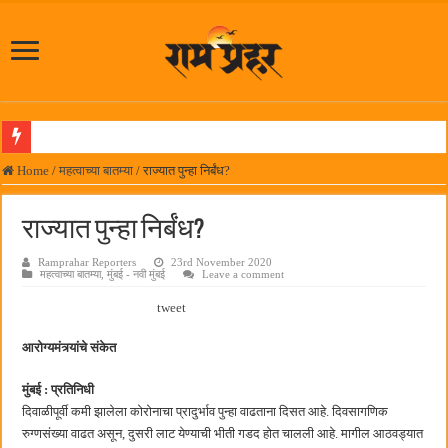
पनवेलमध्ये महारोजगार मेळाव्यास उत्स्फूर्त प्रतिसाद
Home
/
महत्वाच्या बातम्या
/
राज्यात पुन्हा निर्बंध?
दिल चाहता है @२५ वर्षे; कायमच तारुण्यात राहिलेला चित्रपट…
राज्यात पुन्हा निर्बंध?
आमदार प्रशांत ठाकूर यांच्या उपस्थितीत विद्यार्थ्यांना रेनकोट, शिक्षकांना छत्री वाटप
Ramprahar Reporters
23rd November 2020
लोकनेते रामशेठ ठाकूर समाजसेवेतील हिरा -आमदार रविशेठ पाटील
महत्वाच्या बातम्या
,
मुंबई - नवी मुंबई
Leave a comment
समाजप्रिय नेतृत्व आमदार प्रशांत ठाकूर यांच्या वाढदिवसानिमित्त राज्यभरातून शुभेच्छांचा वर्षाव
tweet
पनवेलमध्ये ८ ऑगस्टला महारोजगार मेळावा
आरोग्यमंत्र्यांचे संकेत
सर्वात मोठ्या दिवाळी अंक स्पर्धेचा निकाल जाहीर
मुंबई : प्रतिनिधी
जनार्दन भगत शिक्षण प्रसारक संस्थेच्या मुख्य प्रशासकीय कार्यालयासह भव्य मूट कोर्टचे बुधवारी उद
दिवाळीपूर्वी कमी झालेला कोरोनाचा प्रादुर्भाव पुन्हा वाढताना दिसत आहे. दिवसागणिक
पालेखुर्द येथील जि.प. शाळेच्या नूतन इमारतीचे लोकनेते रामशेठ ठाकूर यांच्या उद्घाटन
रुग्णसंख्या वाढत असून, दुसरी लाट येण्याची भीती गडद होत चालली आहे. मागील आठवड्यात