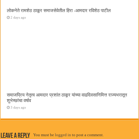
लोकनेते रामशेठ ठाकूर समाजसेवेतील हिरा -आमदार रविशेठ पाटील
2 days ago
समाजप्रिय नेतृत्व आमदार प्रशांत ठाकूर यांच्या वाढदिवसानिमित्त राज्यभरातून
शुभेच्छांचा वर्षाव
3 days ago
Leave a Reply
You must be
logged in
to post a comment.