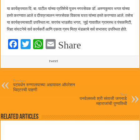
छत्रपती शिवाजी महाराज महाराजस्व समाधान शिबिरास पनवेलमध्ये उत्स्फूर्त प्रतिसाद
या कार्यक्रमात दि. बा. पाटील यांच्या प्रतिमेचे पूजन नगरसेवक डॉ. अरुणकुमार भगत यांच्या
हस्ते करण्यात आले व दीपप्रज्वलन नगरसेवक विकास घरत यांच्या हस्ते करण्यात आले. तसेच
या कार्यक्रमासाठी उपस्थित मा. सरपंच भाऊशेठ भगत, जुई गावातील ग्रामस्थ व पंचकमिटी,
रिक्षा संघटनेचे सर्व कार्यकर्ते आणि एकता ग्रुप मित्र मंडळाचे सर्व सभासद उपस्थित होते.
Fa
T
W
E
Share
ce
wi
ha
m
bo
tte
ts
tweet
ail
ok
r
A
pp
Previous
पटवर्धन रुग्णालयाच्या अद्ययावत ऑपरेशन
थिएटरची पाहणी
Next
पनवेलमध्ये श्री संताजी जगनाडे
महाराजांची पुण्यतिथी
Related Articles