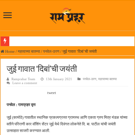
आमदार प्रशांत ठाकूर यांच्या उपस्थितीत विद्यार्थ्यांना रेनकोट, शिक्षकांना छत्री वाटप
Home
/
महत्वाच्या बातम्या
/
पनवेल-उरण
/
जुई गावात ‘दिबां’ची जयंती
लोकनेते रामशेठ ठाकूर समाजसेवेतील हिरा -आमदार रविशेठ पाटील
जुई गावात ‘दिबां’ची जयंती
समाजप्रिय नेतृत्व आमदार प्रशांत ठाकूर यांच्या वाढदिवसानिमित्त राज्यभरातून शुभेच्छांचा वर्षाव
Ramprahar Team
13th January 2021
पनवेल-उरण
,
महत्वाच्या बातम्या
पनवेलमध्ये ८ ऑगस्टला महारोजगार मेळावा
Leave a comment
सर्वात मोठ्या दिवाळी अंक स्पर्धेचा निकाल जाहीर
tweet
जनार्दन भगत शिक्षण प्रसारक संस्थेच्या मुख्य प्रशासकीय कार्यालयासह भव्य मूट कोर्टचे बुधवारी उद
पनवेल : रामप्रहर वृत्त
पालेखुर्द येथील जि.प. शाळेच्या नूतन इमारतीचे लोकनेते रामशेठ ठाकूर यांच्या उद्घाटन
जुई (कामोठे) गावातील स्थानिक प्रकल्पग्रस्त ग्रामस्थ आणि एकता ग्रुप मित्र मंडळ यांच्या
हर घर तिरंगा अभियानासंदर्भात पनवेलमध्ये बैठक
वतीने परिराणी कार वॉशिंग सेंटर जुई येथे दिवंगत लोकनेते दि. बा. पाटील यांची जयंती
कामोठे येथे समाजोपयोगी वस्तूंच्या वाटपाचा उपक्रम
उत्साहात साजरी करण्यात आली.