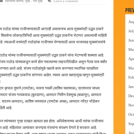
महत्वाच्या बातम्या
,
मुंबई - नवी मुंबई
Leave a comment
 निकाल जाहीर
Prev
च्या मुख्य प्रशासकीय कार्यालयासह भव्य मूट कोर्टचे बुधवारी उद्घाटन
Au
न इमारतीचे लोकनेते रामशेठ ठाकूर यांच्या उद्घाटन
 राठोड यांच्या राजीनाम्यासाठी आग्रही असतानाच आता मुख्यमंत्री उद्धव ठाकरे
Jul
लमध्ये बैठक
ल शिवसेना लोकप्रतिनिधी आता मुख्यमंत्री उद्धव ठाकरेंना भेटणार असल्याची माहिती
Jun
. त्याआधी वनमंत्री राठोडांचा राजीनामा घेण्यासाठी आता भाजपसह मुख्यमंत्र्यांचे
Ma
ड यांच्या राजीनाम्यासाठी मुख्यमंत्री उद्धव ठाकरे यांना भेटण्याची शक्यता आहे.
Apr
 संजय राठोड यांच्याकडून कामे होत नसल्याच्या तक्रारीदेखील असून गेल्या पाच वर्षांत
Ma
 करण्यात आले आहे. संजय राठोडांमुळे पक्षाचे काम करण्यात स्थानिक पातळीवर
मंत्री उद्धव ठाकरेंना सांगणार आहेत. त्यावर आता पक्षप्रमुख म्हणून मुख्यमंत्री
Feb
.
Jan
सदार कृपाल तुमाने (रामटेक), भावना गवळी (वाशिम यवतमाळ), प्रतापराव जाधव
आमदार संजय गायकवाड (बुलडाणा), आमदार नितीन देशमुख (बाळापूर), आमदार
De
. प. सदस्य आमदार), आशिष जयस्वाल (रामटेक अपक्ष), आमदार नरेंद्र भोंडेकर
No
हिती आहे.
Oct
 त्यांच्यावर गुन्हा दाखल व्हायला हवा होता. अधिवेशनाच्या आधी त्यांचा राजीनामा
Sep
. महिलांवर अत्याचार करणार्‍या मंत्र्यांना संरक्षण देणारे हे सरकार आहे.
Au