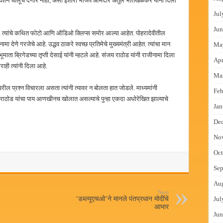
अधिवेशन चालूच देणार नाही, असा इशारा भाजप आमदार अतुल भातखळकर यांनी दिला
Jul
Jun
आहे. त्यांचे कथित फोटो आणि ऑडिओ क्लिप्स समोर आल्या आहेत. पोहरादेवीतील
नामा देणे गरजेचे आहे. उद्धव ठाकरे स्वच्छ प्रतिमेचे मुख्यमंत्री आहेत. त्यांचा मान
Ma
माता ब्रिगेडच्या तृप्ती देसाई यांनी म्हटले आहे. संजय राठोड यांनी राजीनामा दिला
Apr
ी त्यांनी दिला आहे.
Ma
ावरील प्रश्न विचारला असता त्यांनी त्यावर न बोलता हात जोडले. माध्यमांनी
Feb
 संजय राठोड यांचा पाय आणखीनच खोलात असल्याचे पुन्हा एकदा अधोरेखित झाल्याचे
Jan
De
No
Oct
Sep
Au
Next
‘डब्ल्यूएचओ’ने मानले पंतप्रधान मोदींचे
Jul
आभार
Jun