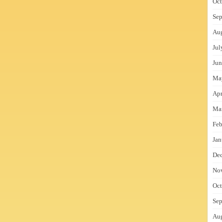
Oct
Sep
Au
Jul
Jun
Ma
Apr
Ma
Feb
Jan
De
No
Oct
Sep
Au