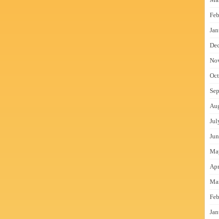
Feb
Jan
De
No
Oct
Sep
Au
Jul
Jun
Ma
Apr
Ma
Feb
Jan