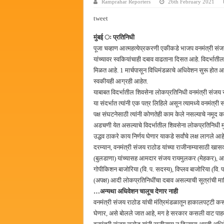
Ramprahar Reporters
26th February 2021
सर्वात मोठ्या दिवाळी अंक स्पर्धेचा
tweet
जनार्दन भगत शिक्षण प्रसारक संस्थे
मुंबई ः प्रतिनिधी
पालेखुर्द येथील जि.प. शाळेच्या नूत
पूजा चव्हाण आत्महत्येप्रकरणी एकीकडे भाजप वनमंत्री संजय
हर घर तिरंगा अभियानासंदर्भात पनवे
यांच्यावर स्वकियांचाही दबाव वाढताना दिसत आहे. विदर्भाती
मिळत आहे. 1 मार्चपासून विधिमंडळाचे अधिवेशन सुरू होत आहे
स्वकीयही आग्रही आहेत.
याबाबत विदर्भातील शिवसेना लोकप्रतिनिधी वनमंत्री संजय राठो
या संदर्भात त्यांनी एक पत्र लिहिले असून त्यामध्ये वनमंत्री
पक्ष संघटनेसाठी त्यांनी कोणतेही काम केले नसल्याचे नमूद
अडचणी येत असल्याचे विदर्भातील शिवसेना लोकप्रतिनिधी मुख्य
उद्धव ठाकरे काय निर्णय घेणार याकडे सर्वांचे लक्ष लागले आहे
दरम्यान, वनमंत्री संजय राठोड यांच्या राजीनाम्यासाठी खा
(बुलडाणा) यांच्यासह आमदार संजय रायमुलकर (मेहकर), 
गोपीकिशन बाजोरिया (वि. प. सदस्य), विप्लव बाजोरिया (वि
(अपक्ष) आदी लोकप्रतिनिधींचा दबाव असल्याची सूत्रांची मा
…अन्यथा अधिवेशन चालूच देणार नाही
वनमंत्री संजय राठोड यांची मंत्रिमंडळातून हाकालपट्टी करून
घेणार, असे बोलले जात आहे, मग हे सरकार कसली वाट पाहत आहे