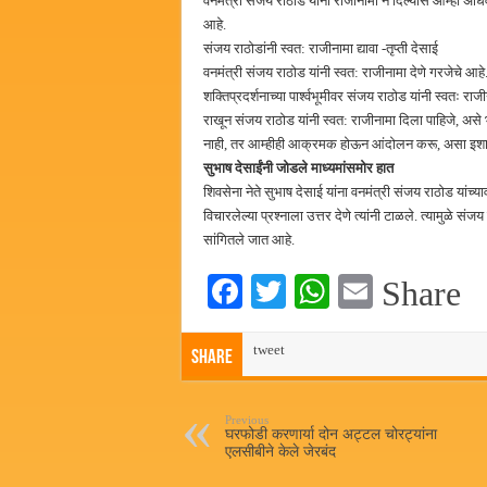
वनमंत्री संजय राठोड यांनी राजीनामा न दिल्यास आम्ही 
आहे.
संजय राठोडांनी स्वत: राजीनामा द्यावा -तृप्ती देसाई
वनमंत्री संजय राठोड यांनी स्वत: राजीनामा देणे गरजेचे 
शक्तिप्रदर्शनाच्या पार्श्वभूमीवर संजय राठोड यांनी स्वतः राजी
राखून संजय राठोड यांनी स्वत: राजीनामा दिला पाहिजे, असे भू
नाही, तर आम्हीही आक्रमक होऊन आंदोलन करू, असा इशाराह
सुभाष देसाईंनी जोडले माध्यमांसमोर हात
शिवसेना नेते सुभाष देसाई यांना वनमंत्री संजय राठोड यांच्य
विचारलेल्या प्रश्नाला उत्तर देणे त्यांनी टाळले. त्यामुळे
सांगितले जात आहे.
Fa
T
W
E
Share
ce
wi
ha
m
bo
tweet
tte
ts
ail
Share
ok
r
A
pp
Previous
घरफोडी करणार्या दोन अट्टल चोरट्यांना
एलसीबीने केले जेरबंद