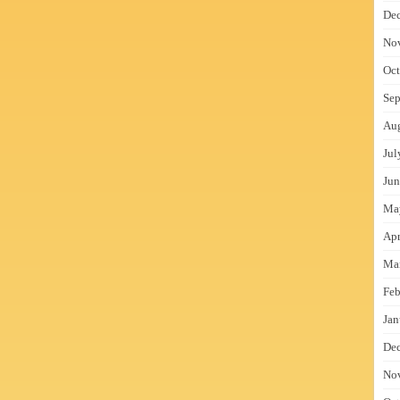
De
No
Oct
Sep
Au
Jul
Jun
Ma
Apr
Ma
Feb
Jan
De
No