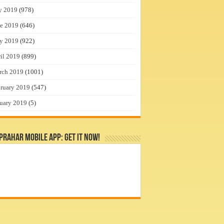
y 2019
(978)
e 2019
(646)
y 2019
(922)
il 2019
(899)
rch 2019
(1001)
ruary 2019
(547)
uary 2019
(5)
rahar Mobile App: Get it Now!