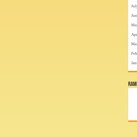
Jul
Jun
Ma
Apr
Ma
Feb
Jan
RamP