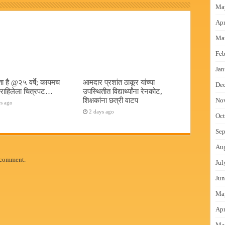
Ma
Apr
Ma
Feb
Jan
ा है @२५ वर्षे; कायमच
आमदार प्रशांत ठाकूर यांच्या
De
त राहिलेला चित्रपट…
उपस्थितीत विद्यार्थ्यांना रेनकोट,
शिक्षकांना छत्री वाटप
No
s ago
2 days ago
Oct
Sep
Au
 comment.
Jul
Jun
Ma
Apr
Ma