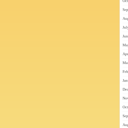
Oct
Sep
Au
Jul
Jun
Ma
Apr
Ma
Feb
Jan
De
No
Oct
Sep
Au