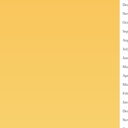
De
No
Oct
Sep
Au
Jul
Jun
Ma
Apr
Ma
Feb
Jan
De
No