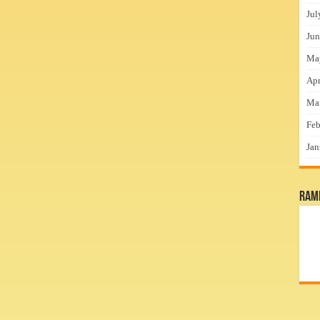
Jul
Jun
Ma
Apr
Ma
Feb
Jan
RamP