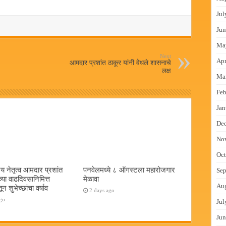
Jul
Jun
Ma
Next
Apr
आमदार प्रशांत ठाकूर यांनी वेधले शासनाचे
लक्ष
Ma
Feb
Jan
De
No
Oct
य नेतृत्व आमदार प्रशांत
पनवेलमध्ये ८ ऑगस्टला महारोजगार
Sep
च्या वाढदिवसानिमित्त
मेळावा
Au
न शुभेच्छांचा वर्षाव
2 days ago
go
Jul
Jun