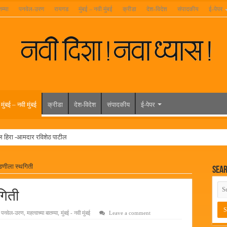
तम्या
पनवेल-उरण
रायगड
मुंबई – नवी मुंबई
क्रीडा
देश-विदेश
संपादकीय
ई-पेपर
मुंबई – नवी मुंबई
क्रीडा
देश-विदेश
संपादकीय
ई-पेपर
ल हिरा -आमदार रविशेठ पाटील
ूर यांच्या वाढदिवसानिमित्त राज्यभरातून शुभेच्छांचा वर्षाव
डणीला स्थगिती
Sea
मेळावा
 निकाल जाहीर
गिती
च्या मुख्य प्रशासकीय कार्यालयासह भव्य मूट कोर्टचे बुधवारी उद्घाटन
पनवेल-उरण
,
महत्वाच्या बातम्या
,
मुंबई - नवी मुंबई
Leave a comment
न इमारतीचे लोकनेते रामशेठ ठाकूर यांच्या उद्घाटन