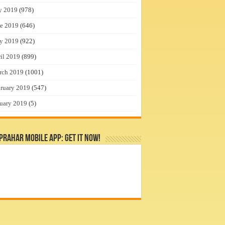
y 2019
(978)
e 2019
(646)
y 2019
(922)
il 2019
(899)
rch 2019
(1001)
ruary 2019
(547)
uary 2019
(5)
rahar Mobile App: Get it Now!