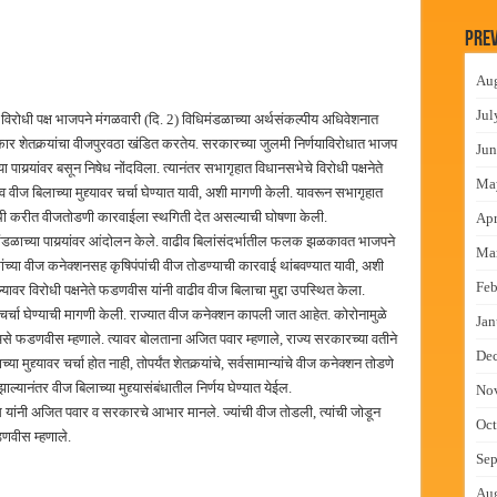
लमध्ये बैठक
Prev
 वाटपाचा उपक्रम
Au
माधान शिबिरास पनवेलमध्ये उत्स्फूर्त प्रतिसाद
Jul
ा विरोधी पक्ष भाजपने मंगळवारी (दि. 2) विधिमंडळाच्या अर्थसंकल्पीय अधिवेशनात
ंत्राटी कामगारांना भरघोस पगारवाढ
ार शेतकर्‍यांचा वीजपुरवठा खंडित करतेय. सरकारच्या जुलमी निर्णयाविरोधात भाजप
Jun
यर्‍यांवर बसून निषेध नोंदविला. त्यानंतर सभागृहात विधानसभेचे विरोधी पक्षनेते
Ma
 वीज बिलाच्या मुद्द्यावर चर्चा घेण्यात यावी, अशी मागणी केली. यावरून सभागृहात
यस्थी करीत वीजतोडणी कारवाईला स्थगिती देत असल्याची घोषणा केली.
Apr
मंडळाच्या पायर्‍यांवर आंदोलन केले. वाढीव बिलांसंदर्भातील फलक झळकावत भाजपने
Ma
िकांच्या वीज कनेक्शनसह कृषिपंपांची वीज तोडण्याची कारवाई थांबवण्यात यावी, अशी
Feb
ावर विरोधी पक्षनेते फडणवीस यांनी वाढीव वीज बिलाचा मुद्दा उपस्थित केला.
त चर्चा घेण्याची मागणी केली. राज्यात वीज कनेक्शन कापली जात आहेत. कोरोनामुळे
Jan
फडणवीस म्हणाले. त्यावर बोलताना अजित पवार म्हणाले, राज्य सरकारच्या वतीने
De
ा मुद्द्यावर चर्चा होत नाही, तोपर्यंत शेतकर्‍यांचे, सर्वसामान्यांचे वीज कनेक्शन तोडणे
ाल्यानंतर वीज बिलाच्या मुद्द्यासंबंधातील निर्णय घेण्यात येईल.
No
 यांनी अजित पवार व सरकारचे आभार मानले. ज्यांची वीज तोडली, त्यांची जोडून
Oct
फडणवीस म्हणाले.
Sep
Au