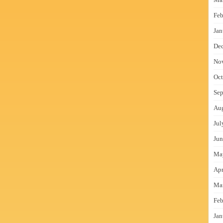
Feb
Jan
De
No
Oct
Sep
Au
Jul
Jun
Ma
Apr
Ma
Feb
Jan