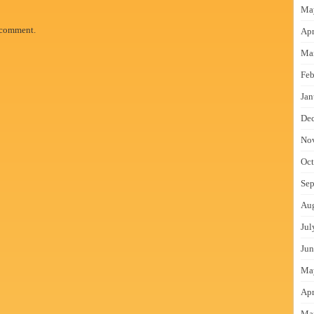
Ma
 comment.
Apr
Ma
Feb
Jan
De
No
Oct
Sep
Au
Jul
Jun
Ma
Apr
Ma