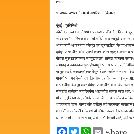
tweet
हर घर तिरंगा अभियानासंदर्भात पनवे
भाजपच्या दणक्याने लाखो नागरिकांना दिलासा
कामोठे येथे समाजोपयोगी वस्तूंच्या
छत्रपती शिवाजी महाराज महाराजस्व स
मुंबई : प्रतिनिधी
कोरोना काळात पाठविण्यात आलेल्या वाढीव वीज बिलांचा मुद्द
बाल्मर लॉरी आणि शेल इंडियातील क
जोरदारपणे उपस्थित केला. वीज बिले थकल्यामुळे राज्य सरक
आमदारांनी आक्रमक पवित्रा घेत सुरुवातीला विधानभवनाच्या पा
देवेंद्र फडणवीस यांनी प्रश्नोत्तराचा तास तहकूब करून वाढीव
गोंधळ सुरू झाल्यानंतर उपमुख्यमंत्री अजित पवारांनी मध्
सभागृहाचे कामकाज सुरू होण्यापूर्वी भाजप आमदारांनी विधि
या मुद्द्याकडे सरकारचे लक्ष वेधून घेतले. सर्वसामान्य नागर
मागणी भाजपने केली. त्यानंतर सभागृहाचे कामकाज सुरू झाल्य
वाढीव वीज बिल मुद्द्यावर देवेंद्र फडणवीस यांनी विधानसभे
संकटात आलेल्या नागरिकांना अडचणीत आणले जात आहे, असे 
मी सांगू इच्छितो की, जोपर्यंत ऊर्जा विभागाची वाढीव वीज बिलाच्य
थांबवण्यात येईल. यासंदर्भात चर्चेतून सर्व सदस्यांचे समाधान झ
पवारांनी वीजतोडणी थांबवण्याची घोषणा केल्यानंतर फडणवीस
द्या. त्यांनाही समान न्याय द्या, अशी माझी विनंती आहे, असे 
Fa
T
W
E
Share