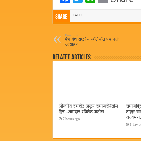
ce
wi
ha
m
bo
tweet
tte
ts
ail
Share
ok
r
A
pp
Previous
पेण येथे राष्ट्रीय व्हॉलीबॉल पंच परीक्षा
उत्साहात
Related Articles
लोकनेते रामशेठ ठाकूर समाजसेवेतील
समाजप्रि
हिरा -आमदार रविशेठ पाटील
ठाकूर यां
राज्यभरातू
7 hours ago
1 day a