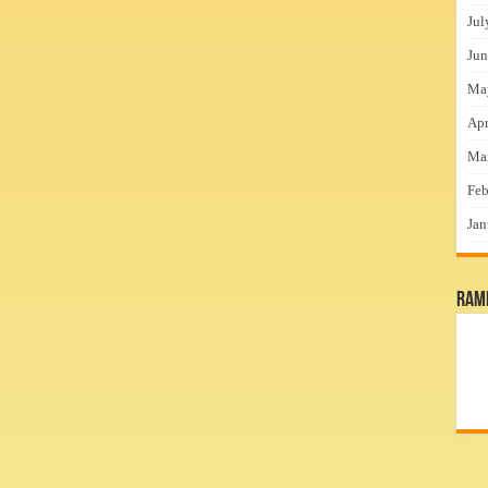
Jul
Jun
Ma
Apr
Ma
Feb
Jan
RamP