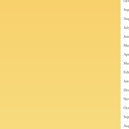
Oct
Sep
Au
Jul
Jun
Ma
Apr
Ma
Feb
Jan
De
No
Oct
Sep
Au