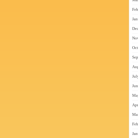
Feb
Jan
De
No
Oct
Sep
Au
Jul
Jun
Ma
Apr
Ma
Feb
Jan