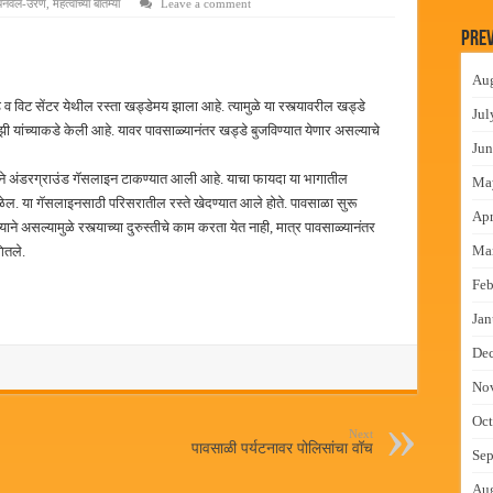
पनवेल-उरण
,
महत्वाच्या बातम्या
Leave a comment
लमध्ये बैठक
Prev
 वाटपाचा उपक्रम
Au
माधान शिबिरास पनवेलमध्ये उत्स्फूर्त प्रतिसाद
 विट सेंटर येथील रस्ता खड्डेमय झाला आहे. त्यामुळे या रस्त्यावरील खड्डे
Jul
ंत्राटी कामगारांना भरघोस पगारवाढ
 यांच्याकडे केली आहे. यावर पावसाळ्यानंतर खड्डे बुजविण्यात येणार असल्याचे
Jun
नाने अंडरग्राउंड गॅसलाइन टाकण्यात आली आहे. याचा फायदा या भागातील
Ma
 मिळेल. या गॅसलाइनसाठी परिसरातील रस्ते खेदण्यात आले होते. पावसाळा सुरू
Apr
याने असल्यामुळे रस्त्याच्या दुरुस्तीचे काम करता येत नाही, मात्र पावसाळ्यानंतर
Ma
ितले.
Feb
Jan
De
No
Oct
Next
पावसाळी पर्यटनावर पोलिसांचा वॉच
Sep
Au