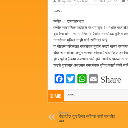
Ramprahar News Team
6th July 2022
हर घर तिरंगा अभियानासंदर्भात पनवे
tweet
कामोठे येथे समाजोपयोगी वस्तूंच्या
पनवेल ः रामप्रहर वृत्त
छत्रपती शिवाजी महाराज महाराजस्व स
पनवेल महापालिका हद्दीतील प्रभाग क्र. 14 मधील बंदर रोड व
बाल्मर लॉरी आणि शेल इंडियातील क
बुजविण्याची मागणी नागरिकांनी येथील नगरसेवक मुकित काझी
नगरसेवक मुकित काझी यांनी सांगितले आहे.
या मोहल्ला परिसरात नगरसेवक मुकीत काझी यांच्या प्रयत्
रहिवाशांना होणार असून त्यांच्या फ्लॅटमध्ये थेट गॅस लाइन
होण्यापूर्वीच हे काम करण्यात आले होते. त्यानंतर पाऊस सातत्
खड्डे बुजवणार असल्याचे नगरसेवक मुकित काझी यांनी सांग
Fa
T
W
E
Share
ce
wi
ha
m
bo
tweet
tte
ts
ail
Share
ok
r
A
pp
Previous
रोह्यातील कुंडलिका नदीच्या पाणी पातळीत
वाढ