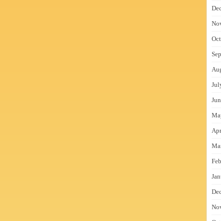
De
No
Oct
Sep
Au
Jul
Jun
Ma
Apr
Ma
Feb
Jan
De
No