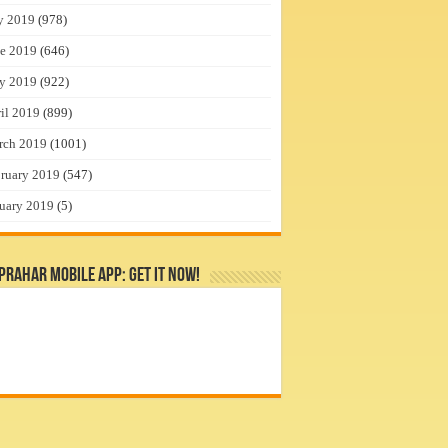
y 2019
(978)
e 2019
(646)
y 2019
(922)
il 2019
(899)
rch 2019
(1001)
ruary 2019
(547)
uary 2019
(5)
rahar Mobile App: Get it Now!