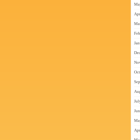
Ma
Apr
Ma
Feb
Jan
De
No
Oct
Sep
Au
Jul
Jun
Ma
Apr
Ma