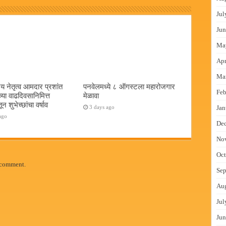
Jul
Jun
Ma
Apr
Ma
य नेतृत्व आमदार प्रशांत
पनवेलमध्ये ८ ऑगस्टला महारोजगार
Feb
च्या वाढदिवसानिमित्त
मेळावा
न शुभेच्छांचा वर्षाव
3 days ago
Jan
ago
De
No
Oct
 comment.
Sep
Au
Jul
Jun