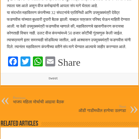
छत्रपती शिवाजी महाराज महाराजस्व समाधान शिबिरास पनवेलमध्ये उत्स्फूर्त प्रतिसाद
त्याला यश आले असून वीज कर्मचार्‍यांनी आपला संप मागे घेतला आहे.
या संदर्भात महावितरण कंपनीच्या 32 संघटनांचे प्रतिनिधी आणि उपमुख्यमंत्री देवेंद्र
फडणवीस यांच्यात बुधवारी दुपारी बैठक झाली. याबद्दल पत्रकार परिषद घेऊन माहिती देण्यात
आली. या वेळी उपमुख्यमंत्री फडणवीस म्हणाले की, महावितरणचे खासगीकरण करायचा
कोणताही विचार नाही. उलट वीज कंपन्यांमध्ये 50 हजार कोटींची गुंतवणूक केली जाईल.
त्याचप्रमाणे इतर समस्याही सोडविल्या जातील, असे आश्वासन उपमुख्यमंत्री फडणवीस यांनी
दिले. त्यानंतर महावितरण कंपनीच्या वतीने संप मागे घेण्यात आल्याचे जाहीर करण्यात आले.
Fa
T
W
E
Share
ce
wi
ha
m
bo
tte
ts
tweet
ail
ok
r
A
pp
Previous
भाजप महिला मोर्चाची आढावा बैठक
Next
ऑडी गाडीमधील हत्येचा उलगडा
Related Articles