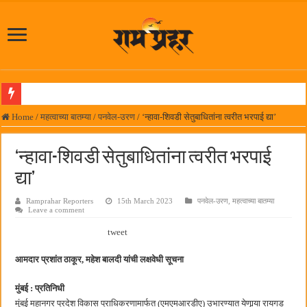
लोकनेते रामशेठ ठाकूर समाजसेवेतील हिरा -आमदार रविशेठ पाटील
Home
/
महत्वाच्या बातम्या
/
पनवेल-उरण
/
‘न्हावा-शिवडी सेतुबाधितांना त्वरीत भरपाई द्या’
समाजप्रिय नेतृत्व आमदार प्रशांत ठाकूर यांच्या वाढदिवसानिमित्त राज्यभरातून शुभेच्छांचा वर्षाव
‘न्हावा-शिवडी सेतुबाधितांना त्वरीत भरपाई
पनवेलमध्ये ८ ऑगस्टला महारोजगार मेळावा
द्या’
सर्वात मोठ्या दिवाळी अंक स्पर्धेचा निकाल जाहीर
Ramprahar Reporters
15th March 2023
पनवेल-उरण
,
महत्वाच्या बातम्या
जनार्दन भगत शिक्षण प्रसारक संस्थेच्या मुख्य प्रशासकीय कार्यालयासह भव्य मूट कोर्टचे बुधवारी उद
Leave a comment
पालेखुर्द येथील जि.प. शाळेच्या नूतन इमारतीचे लोकनेते रामशेठ ठाकूर यांच्या उद्घाटन
tweet
हर घर तिरंगा अभियानासंदर्भात पनवेलमध्ये बैठक
आमदार प्रशांत ठाकूर, महेश बालदी यांची लक्षवेधी सूचना
कामोठे येथे समाजोपयोगी वस्तूंच्या वाटपाचा उपक्रम
मुंबई : प्रतिनिधी
छत्रपती शिवाजी महाराज महाराजस्व समाधान शिबिरास पनवेलमध्ये उत्स्फूर्त प्रतिसाद
मुंबई महानगर प्रदेश विकास प्राधिकरणामार्फत (एमएमआरडीए) उभारण्यात येणार्‍या रायगड