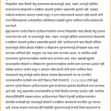
बाल्मर लॉरी आणि शेल इंडियातील कंत्राटी कामगारांना भरघोस पगारवाढ
जिल्ह्यातील न्हावा-शिवडी सेतु प्रकल्पाच्या बांधकामामुळे न्हावा, गव्हाण, घारापुरी हद्दीतील
प्रकल्पग्रस्त शेतकर्‍यांचे व मच्छीमार बांधवांचे पुनर्वसन अद्यापपर्यंत झालेले नाही. याबाबत
पनवेलचे कार्यतत्पर आमदार प्रशांत ठाकूर व उरण मतदारसंघाचे आमदार महेश बालदी यांनी
राज्य विधिमंडळाच्या अर्थसंकल्पिय अधिवेशनात लक्षवेधी सूचना उपस्थित करीत प्रशासनाचे
लक्ष वेधले.
मुंबई महानगर प्रदेश विकास प्राधिकरणामार्फत रायगड जिल्ह्यातील न्हावा-शिवडी सेतु प्रकल्प
उभारण्यात येत आहे. या प्रकल्पामुळे न्हावा, गव्हाण, घारापुरी हद्दीतील प्रकल्पग्रस्त शेतकर्‍यांचे
व मच्छीमार बांधवांचे पुनर्वसन अद्यापपर्यंत झालेले नाही. प्राधिकरणाने न्हावा-शिवडी सीलिंक
प्रकल्पामुळे बाधित होणार्‍या मच्छीमार व शेतकर्‍यांना नुकसानभरपाई देण्याबाबत याद्या तयार
करण्यास सांगितले होते. त्यानुसार नऊ याद्या तयार करण्यात आल्या. या यादीतील काही
ग्रामस्थांना नुकसानभरपाईच्या रकमेचे वाटप करण्यात आले, मात्र अद्यापही बहुतांश
प्रकल्पबाधित शेतकरी व मच्छिमारांना नुकसानभरपाईच्या रकमेचे वाटप करण्यात आलेले नाही.
याबाबत आमदार प्रशांत ठाकूर व आमदार महेश बालदी यांनी प्रश्न उपस्थित केला.
त्याचप्रमाणे सेतू मार्गामुळे बाधित होणार्‍या गावांच्या विकासासाठी त्या त्या भागातील
ग्रामपंचायतींना प्रत्येकी पाच कोटी विकास निधी देण्याचे दि. 15/10/2020 रोजी मुंबई
महानगर प्रदेश विकास प्राधिकरणाच्या मुख्य कार्यालयात झालेल्या बैठकीमध्ये मान्य करण्यात
आले होते, परंतु अद्यापपर्यंत ग्रामपंचायतींना हा निधी वितरीत करण्यात आलेला नाही. स्थानिक
लोकप्रतिनिधींनी याबाबत वारंवार प्राधिकरणाला निवेदने देऊनही प्राधिकरणामार्फत
कोणतीच कार्यवाही होत नसल्यामुळे शेतकरी व मच्छीमार बांधवांमध्ये नाराजीचा सूर पसरला
आहे. मधल्या काळात एमएमआरडीने वेळोवेळी नुकसानभरपाई देण्याचे निकष बदलल्याने या