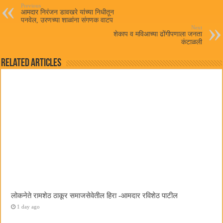
pp
Previous
आमदार निरंजन डावखरे यांच्या निधीतून
पनवेल, उरणच्या शाळांना संगणक वाटप
Next
शेकाप व मविआच्या ढोंगीपणाला जनता
कंटाळली
Related Articles
लोकनेते रामशेठ ठाकूर समाजसेवेतील हिरा -आमदार रविशेठ पाटील
1 day ago