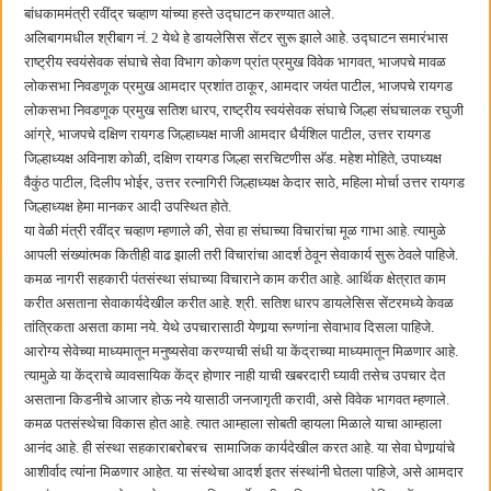
छत्रपती शिवाजी महाराज महाराजस्व समाधान शिबिरास पनवेलमध्ये उत्स्फूर्त प्रतिसाद
बांधकाममंत्री रवींद्र चव्हाण यांच्या हस्ते उद्घाटन करण्यात आले.
अलिबागमधील श्रीबाग नं. 2 येथे हे डायलेसिस सेंटर सुरू झाले आहे. उद्घाटन समारंभास
राष्ट्रीय स्वयंसेवक संघाचे सेवा विभाग कोकण प्रांत प्रमुख विवेक भागवत, भाजपचे मावळ
लोकसभा निवडणूक प्रमुख आमदार प्रशांत ठाकूर, आमदार जयंत पाटील, भाजपचे रायगड
लोकसभा निवडणूक प्रमुख सतिश धारप, राष्ट्रीय स्वयंसेवक संघाचे जिल्हा संघचालक रघुजी
आंग्रे, भाजपचे दक्षिण रायगड जिल्हाध्यक्ष माजी आमदार धैर्यशिल पाटील, उत्तर रायगड
जिल्हाध्यक्ष अविनाश कोळी, दक्षिण रायगड जिल्हा सरचिटणीस अ‍ॅड. महेश मोहिते, उपाध्यक्ष
वैकुंठ पाटील, दिलीप भोईर, उत्तर रत्नागिरी जिल्हाध्यक्ष केदार साठे, महिला मोर्चा उत्तर रायगड
जिल्हाध्यक्ष हेमा मानकर आदी उपस्थित होते.
या वेळी मंत्री रवींद्र चव्हाण म्हणाले की, सेवा हा संघाच्या विचारांचा मूळ गाभा आहे. त्यामुळे
आपली संख्यांत्मक कितीही वाढ झाली तरी विचारांचा आदर्श ठेवून सेवाकार्य सुरू ठेवले पाहिजे.
कमळ नागरी सहकारी पंतसंस्था संघाच्या विचाराने काम करीत आहे. आर्थिक क्षेत्रात काम
करीत असताना सेवाकार्यदेखील करीत आहे. श्री. सतिश धारप डायलेसिस सेंटरमध्ये केवळ
तांत्रिकता असता कामा नये. येथे उपचारासाठी येणार्‍या रूग्णांना सेवाभाव दिसला पाहिजे.
आरोग्य सेवेच्या माध्यमातून मनुष्यसेवा करण्याची संधी या केंद्राच्या माध्यमातून मिळणार आहे.
त्यामुळे या केंद्राचे व्यावसायिक केंद्र होणार नाही याची खबरदारी घ्यावी तसेच उपचार देत
असताना किडनीचे आजार होऊ नये यासाठी जनजागृती करावी, असे विवेक भागवत म्हणाले.
कमळ पतसंस्थेचा विकास होत आहे. त्यात आम्हाला सोबती व्हायला मिळाले याचा आम्हाला
आनंद आहे. ही संस्था सहकाराबरोबरच सामाजिक कार्यदेखील करत आहे. या सेवा घेणार्‍यांचे
आशीर्वाद त्यांना मिळणार आहेत. या संस्थेचा आदर्श इतर संस्थांनी घेतला पाहिजे, असे आमदार