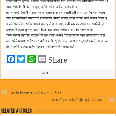
प्रशांत ठाकूर म्हणाले. रामशेठ ठाकूर परिवारातर्फे श्री. ससिश धारप डायलेसिस सेंटरला 11
लाख रुपये देणगी दिली जाईल, असेही त्यांनी या वेळी जाहीर केले.
आपल्याकडे कितीही मोठ्या यंत्रणा असल्या, साधने असली तरी त्याचा उपयोग नाही. त्याचा
वापर मानवसेवेसाठी करण्याची इच्छाशक्ती असावी लागते, तरच चांगली कामे करता येतात. हे
डायलेसिस सेंटर अलिबागमध्ये सुरू झाले आहे तसे हृदयविकारावर उपचार करणारे केंद्र
रागयड जिल्ह्यात सुरू व्हायला पाहिजे, अशी इच्छा सतीश धारप यांनी व्यक्त केली.
कमळ नागरी सहकारी पतसंस्थेचे संस्थापक अध्यक्ष गिरीश तुळपुळे यांनी प्रास्ताविक केले.
पतसंस्थेचे अध्यक्ष सतीशचंद्र पाटील यांनी सूत्रसंचालन व आभार प्रदर्शन केले, तर कमळ
सेवा संस्थेचे अध्यक्ष राजेश प्रधान यांनी पाहुण्यांचे स्वागत केले.
Fa
T
W
E
Share
ce
wi
ha
m
bo
tte
ts
tweet
ail
ok
r
A
pp
Previous
उलवेत चित्रकला स्पर्धा व आरोग्य शिबिर
Next
पन्ना की तमन्ना है की हीरा मुझे मिल जाए…
Related Articles