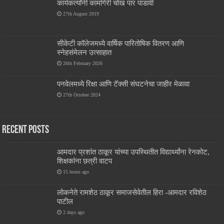
कार्यकर्त्यांनी कामगिरी चोख पार पाडावी
27th August 2019
सीकेटी कॉलेजमध्ये वार्षिक पारितोषिक वितरण आणि
स्नेहसंमेलन उत्साहात
26th February 2026
पनवेलमध्ये रिक्षा आणि टॅक्सी संघटनेचा जाहीर मेळावा
27th October 2024
Recent Posts
आमदार प्रशांत ठाकूर यांच्या उपस्थितीत विद्यार्थ्यांना रेनकोट,
शिक्षकांना छत्री वाटप
15 hours ago
लोकनेते रामशेठ ठाकूर समाजसेवेतील हिरा -आमदार रविशेठ
पाटील
2 days ago