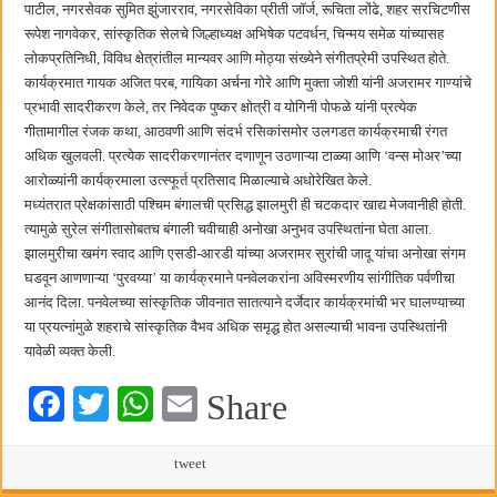
पाटील, नगरसेवक सुमित झुंजारराव, नगरसेविका प्रीती जॉर्ज, रूचिता लोंढे, शहर सरचिटणीस
रूपेश नागवेकर, सांस्कृतिक सेलचे जिल्हाध्यक्ष अभिषेक पटवर्धन, चिन्मय समेळ यांच्यासह
लोकप्रतिनिधी, विविध क्षेत्रांतील मान्यवर आणि मोठ्या संख्येने संगीतप्रेमी उपस्थित होते.
कार्यक्रमात गायक अजित परब, गायिका अर्चना गोरे आणि मुक्ता जोशी यांनी अजरामर गाण्यांचे
प्रभावी सादरीकरण केले, तर निवेदक पुष्कर क्षोत्री व योगिनी पोफळे यांनी प्रत्येक
गीतामागील रंजक कथा, आठवणी आणि संदर्भ रसिकांसमोर उलगडत कार्यक्रमाची रंगत
अधिक खुलवली. प्रत्येक सादरीकरणानंतर दणाणून उठणाऱ्या टाळ्या आणि ‌‘वन्स मोअर‌’च्या
आरोळ्यांनी कार्यक्रमाला उत्स्फूर्त प्रतिसाद मिळाल्याचे अधोरेखित केले.
मध्यंतरात प्रेक्षकांसाठी पश्चिम बंगालची प्रसिद्ध झालमुरी ही चटकदार खाद्य मेजवानीही होती.
त्यामुळे सुरेल संगीतासोबतच बंगाली चवीचाही अनोखा अनुभव उपस्थितांना घेता आला.
झालमुरीचा खमंग स्वाद आणि एसडी-आरडी यांच्या अजरामर सुरांची जादू यांचा अनोखा संगम
घडवून आणणाऱ्या ‌‘पुरवय्या‌’ या कार्यक्रमाने पनवेलकरांना अविस्मरणीय सांगीतिक पर्वणीचा
आनंद दिला. पनवेलच्या सांस्कृतिक जीवनात सातत्याने दर्जेदार कार्यक्रमांची भर घालण्याच्या
या प्रयत्नांमुळे शहराचे सांस्कृतिक वैभव अधिक समृद्ध होत असल्याची भावना उपस्थितांनी
यावेळी व्यक्त केली.
Fa
T
W
E
Share
ce
wi
ha
m
bo
tte
ts
tweet
ail