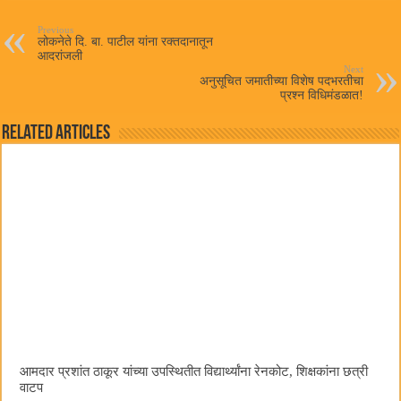
ok
r
A
pp
Previous
लोकनेते दि. बा. पाटील यांना रक्तदानातून
आदरांजली
Next
अनुसूचित जमातीच्या विशेष पदभरतीचा
प्रश्न विधिमंडळात!
Related Articles
आमदार प्रशांत ठाकूर यांच्या उपस्थितीत विद्यार्थ्यांना रेनकोट, शिक्षकांना छत्री
वाटप