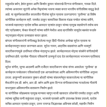
छत्रपती शिवाजी महाराज महाराजस्व समाधान शिबिरास पनवेलमध्ये उत्स्फूर्त प्रतिसाद
राहुलदेव बर्मन, हेमंत कुमार आणि किशोर कुमार यांसारखे दिग्गज संगीतकार, गायक दिले.
त्यांच्या अजरामर सुरांनी अनेक पिढ्यांच्या भावना व्यक्त करत भारतीय संगीतविश्व समृद्ध केले
आहे. या सुवर्णकाळातील कालातीत गीतांचा सुरेल प्रवास उलगडणारा ‌‘पुरवैय्या‌’ हा विशेष
सांगीतिक कार्यक्रम श्री. रामशेठ ठाकूर सामाजिक विकास मंडळ पनवेल यांच्या वतीने,
भाजपचे महाराष्ट्र प्रदेश सचिव आमदार प्रशांत ठाकूर यांच्या प्रमुख सहयोगाने तसेच वाय
नॉट प्रॉडक्शन, फॅबल फॅक्टरी यांच्या वतीने येथील आद्य क्रांतिवीर वासुदेव बळवंत फडके
नाट्यगृहात मोठ्या उत्साहात सादर झाला.
बांगला संगीतकारांनी संगीतबद्ध केलेल्या मधुर हिंदी गीतांचा अनोखा सुरेल प्रवास या
कार्यक्रमातून सादर करण्यात आला. सुरेल गायन, अप्रतिम वाद्यसंगत आणि भावपूर्ण
सादरीकरणामुळे उपस्थित रसिक मंत्रमुग्ध झाले. कार्यक्रमाला मोठ्या संख्येने संगीतप्रेमी
उपस्थित होते. प्रत्येक गीताला रसिकांनी उत्स्फूर्त दाद देत कार्यक्रमाला भरभरून प्रतिसाद
दिला.
सुरेल संगीत, जुन्या आठवणी आणि दर्जेदार सादरीकरण यांचा संगम असलेला ‌‘पुरवैय्या‌’ हा
कार्यक्रम पनवेलकर रसिकांसाठी एक आगळावेगळा आणि अविस्मरणीय सांगीतिक अनुभव
ठरला. हरहुन्नरी कलाकार पुष्कर क्षोत्री यांच्या संकल्पनेतून साकारलेल्या या सांगीतिक
मैफलीने एस.डी. बर्मन, आर.डी. बर्मन आणि इतर दिग्गज संगीतकारांच्या गाजलेल्या गीतांनी
सभागृहात अविस्मरणीय वातावरण निर्माण झाले.
या सांगीतिक सोहळ्यास प्रमुख मान्यवर म्हणून माजी खासदार लोकनेते रामशेठ ठाकूर आणि
त्यांच्या सुविद्य पत्नी शकुंतला ठाकूर, भाजपचे प्रवक्ते आणि उपाध्यक्ष केशव उपाध्ये, प्रदेश
सचिव आमदार प्रशांत ठाकूर, उत्तर रायगड जिल्हाध्यक्ष अविनाश कोळी, महापौर नितीन