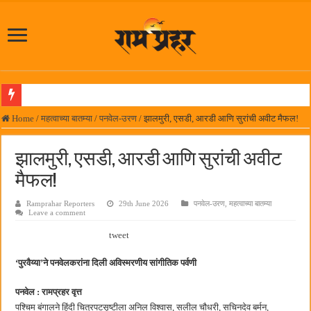
आमदार प्रशांत ठाकूर यांच्या उपस्थितीत विद्यार्थ्यांना रेनकोट, शिक्षकांना छत्री वाटप
Home
/
महत्वाच्या बातम्या
/
पनवेल-उरण
/
झालमुरी, एसडी, आरडी आणि सुरांची अवीट मैफल!
लोकनेते रामशेठ ठाकूर समाजसेवेतील हिरा -आमदार रविशेठ पाटील
झालमुरी, एसडी, आरडी आणि सुरांची अवीट
समाजप्रिय नेतृत्व आमदार प्रशांत ठाकूर यांच्या वाढदिवसानिमित्त राज्यभरातून शुभेच्छांचा वर्षाव
मैफल!
पनवेलमध्ये ८ ऑगस्टला महारोजगार मेळावा
Ramprahar Reporters
29th June 2026
पनवेल-उरण
,
महत्वाच्या बातम्या
सर्वात मोठ्या दिवाळी अंक स्पर्धेचा निकाल जाहीर
Leave a comment
जनार्दन भगत शिक्षण प्रसारक संस्थेच्या मुख्य प्रशासकीय कार्यालयासह भव्य मूट कोर्टचे बुधवारी उद
tweet
पालेखुर्द येथील जि.प. शाळेच्या नूतन इमारतीचे लोकनेते रामशेठ ठाकूर यांच्या उद्घाटन
‌‘पुरवैय्या‌’ने पनवेलकरांना दिली अविस्मरणीय सांगीतिक पर्वणी
हर घर तिरंगा अभियानासंदर्भात पनवेलमध्ये बैठक
पनवेल : रामप्रहर वृत्त
कामोठे येथे समाजोपयोगी वस्तूंच्या वाटपाचा उपक्रम
पश्चिम बंगालने हिंदी चित्रपटसृष्टीला अनिल विश्वास, सलील चौधरी, सचिनदेव बर्मन,