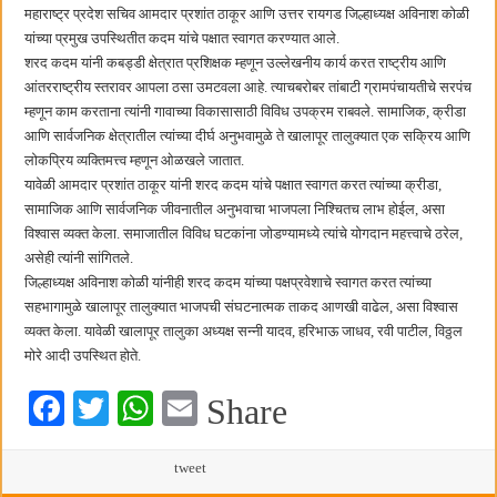
कॉमनवेल्थ टेबल टेनिस स्पर्धेत सीकेटीच्या स्वस्तिका घोषची सुवर्णझेप
महाराष्ट्र प्रदेश सचिव आमदार प्रशांत ठाकूर आणि उत्तर रायगड जिल्हाध्यक्ष अविनाश कोळी
यांच्या प्रमुख उपस्थितीत कदम यांचे पक्षात स्वागत करण्यात आले.
शरद कदम यांनी कबड्डी क्षेत्रात प्रशिक्षक म्हणून उल्लेखनीय कार्य करत राष्ट्रीय आणि
आंतरराष्ट्रीय स्तरावर आपला ठसा उमटवला आहे. त्याचबरोबर तांबाटी ग्रामपंचायतीचे सरपंच
म्हणून काम करताना त्यांनी गावाच्या विकासासाठी विविध उपक्रम राबवले. सामाजिक, क्रीडा
आणि सार्वजनिक क्षेत्रातील त्यांच्या दीर्घ अनुभवामुळे ते खालापूर तालुक्यात एक सक्रिय आणि
लोकप्रिय व्यक्तिमत्त्व म्हणून ओळखले जातात.
यावेळी आमदार प्रशांत ठाकूर यांनी शरद कदम यांचे पक्षात स्वागत करत त्यांच्या क्रीडा,
सामाजिक आणि सार्वजनिक जीवनातील अनुभवाचा भाजपला निश्चितच लाभ होईल, असा
विश्वास व्यक्त केला. समाजातील विविध घटकांना जोडण्यामध्ये त्यांचे योगदान महत्त्वाचे ठरेल,
असेही त्यांनी सांगितले.
जिल्हाध्यक्ष अविनाश कोळी यांनीही शरद कदम यांच्या पक्षप्रवेशाचे स्वागत करत त्यांच्या
सहभागामुळे खालापूर तालुक्यात भाजपची संघटनात्मक ताकद आणखी वाढेल, असा विश्वास
व्यक्त केला. यावेळी खालापूर तालुका अध्यक्ष सन्नी यादव, हरिभाऊ जाधव, रवी पाटील, विठ्ठल
मोरे आदी उपस्थित होते.
Fa
T
W
E
Share
ce
wi
ha
m
bo
tte
ts
tweet
ail