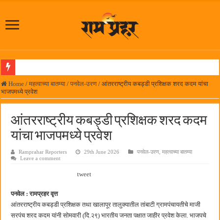
समाजप्रिय नेतृत्व आमदार प्रशांत ठाकूर यांच्या वाढदिवसानिमित्त राज्यभरातून शुभेच्छांचा वर्षाव
Home
/
महत्वाच्या बातम्या
/
पनवेल-उरण
/
आंतरराष्ट्रीय कबड्डी प्रशिक्षक शरद कदम यांचा
भाजपमध्ये प्रवेश
पनवेलमध्ये ८ ऑगस्टला महारोजगार मेळावा
सर्वात मोठ्या दिवाळी अंक स्पर्धेचा निकाल जाहीर
आंतरराष्ट्रीय कबड्डी प्रशिक्षक शरद कदम
जनार्दन भगत शिक्षण प्रसारक संस्थेच्या मुख्य प्रशासकीय कार्यालयासह भव्य मूट कोर्टचे बुधवारी उद
यांचा भाजपमध्ये प्रवेश
पालेखुर्द येथील जि.प. शाळेच्या नूतन इमारतीचे लोकनेते रामशेठ ठाकूर यांच्या उद्घाटन
Ramprahar Reporters
29th June 2026
पनवेल-उरण
,
महत्वाच्या बातम्या
Leave a comment
हर घर तिरंगा अभियानासंदर्भात पनवेलमध्ये बैठक
tweet
कामोठे येथे समाजोपयोगी वस्तूंच्या वाटपाचा उपक्रम
छत्रपती शिवाजी महाराज महाराजस्व समाधान शिबिरास पनवेलमध्ये उत्स्फूर्त प्रतिसाद
पनवेल : रामप्रहर वृत्त
आंतरराष्ट्रीय कबड्डी प्रशिक्षक तथा खालापूर तालुक्यातील तांबाटी ग्रामपंचायतीचे माजी
बाल्मर लॉरी आणि शेल इंडियातील कंत्राटी कामगारांना भरघोस पगारवाढ
सरपंच शरद कदम यांनी सोमवारी (दि.२९) भारतीय जनता पक्षात जाहीर प्रवेश केला. भाजपचे