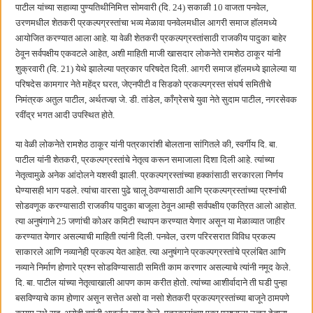
छत्रपती शिवाजी महाराज महाराजस्व समाधान शिबिरास पनवेलमध्ये उत्स्फूर्त प्रतिसाद
पाटील यांच्या सहाव्या पुण्यतिथीनिमित्त सोमवारी (दि. 24) सकाळी 10 वाजता पनवेल,
उरणमधील शेतकरी प्रकल्पग्रस्तांचा भव्य मेळावा पनवेलमधील आगरी समाज हॉलमध्ये
आयोजित करण्यात आला आहे. या वेळी शेतकरी प्रकल्पग्रस्तांसाठी राजकीय पादुका बाहेर
ठेवून सर्वपक्षीय एकवटले आहेत, अशी माहिती माजी खासदार लोकनेते रामशेठ ठाकूर यांनी
शुक्रवारी (दि. 21) येथे झालेल्या पत्रकार परिषदेत दिली. आगरी समाज हॉलमध्ये झालेल्या या
परिषदेस कामगार नेते महेंद्र घरत, जेएनपीटी व सिडको प्रकल्पग्रस्त संघर्ष समितीचे
निमंत्रक अतुल पाटील, अर्थतज्ज्ञ जे. डी. तांडेल, काँग्रेसचे युवा नेते सुदाम पाटील, नगरसेवक
रवींद्र भगत आदी उपस्थित होते.
या वेळी लोकनेते रामशेठ ठाकूर यांनी पत्रकारांशी बोलताना सांगितले की, स्वर्गीय दि. बा.
पाटील यांनी शेतकरी, प्रकल्पग्रस्तांचे नेतृत्व करून समाजाला दिशा दिली आहे. त्यांच्या
नेतृत्वामुळे अनेक आंदोलने यशस्वी झाली. प्रकल्पग्रस्तांच्या हक्कांसाठी सरकारला निर्णय
घेण्यासही भाग पडले. त्यांचा वारसा पुढे चालू ठेवण्यासाठी आणि प्रकल्पग्रस्तांच्या प्रश्नांची
सोडवणूक करण्यासाठी राजकीय पादुका बाजूला ठेवून आम्ही सर्वपक्षीय एकत्रित आलो आहोत.
त्या अनुषंगाने 25 जणांची कोअर कमिटी स्थापन करण्यात येणार असून या मेळाव्यात जाहीर
करण्यात येणार असल्याची माहिती त्यांनी दिली. पनवेल, उरण परिरसरात विविध प्रकल्प
साकारले आणि नव्यानेही प्रकल्प येत आहेत. त्या अनुषंगाने प्रकल्पग्रस्तांचे प्रलंबित आणि
नव्याने निर्माण होणारे प्रश्न सोडविण्यासाठी समिती काम करणार असल्याचे त्यांनी नमूद केले.
दि. बा. पाटील यांच्या नेतृत्वाखाली आपण काम करीत होतो. त्यांच्या आशीर्वादाने ती घडी पुन्हा
बसविण्याचे काम होणार असून सत्तेत असो वा नसो शेतकरी प्रकल्पग्रस्तांच्या बाजूने ठामपणे