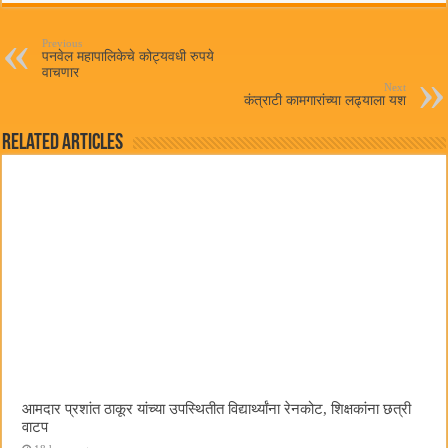
ok
r
A
pp
Previous
पनवेल महापालिकेचे कोट्यवधी रुपये
वाचणार
Next
कंत्राटी कामगारांच्या लढ्याला यश
Related Articles
आमदार प्रशांत ठाकूर यांच्या उपस्थितीत विद्यार्थ्यांना रेनकोट, शिक्षकांना छत्री
वाटप