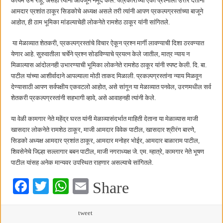
कायम उभे राहू, असेही त्यांनी आवर्जून नमूद केले. पत्रकारांच्या एका प्रश्नाला उत्तर देताना
आमदार प्रशांत ठाकूर सिडकोचे अध्यक्ष असले तरी त्यांनी आपण प्रकल्पग्रस्तांच्या बाजूने
आहोत, ही ठाम भूमिका मांडल्याचेही लोकनेते रामशेठ ठाकूर यांनी सांगितले.
या मेळाव्यात शेतकरी, प्रकल्पग्रस्तांचे विचार ऐकून प्रश्न मार्गी लावण्याची दिशा ठरवण्यात
येणार आहे. सुरुवातीला चर्चेने प्रश्न सोडविण्याचे प्रयत्न केले जातील, मात्र न्याय न
मिळाल्यास आंदोलनही उभारण्याची भूमिका लोकनेते रामशेठ ठाकूर यांनी स्पष्ट केली. दि. बा.
पाटील यांच्या आशीर्वादाने आपल्याला मोठी ताकद मिळाली. प्रकल्पग्रस्तांना न्याय मिळवून
देण्यासाठी आपण सर्वपक्षीय एकवटलो आहोत, असे सांगून या मेळाव्यात पनवेल, उरणमधील सर्व
शेतकरी प्रकल्पग्रस्तांनी सहभागी व्हावे, असे आवाहनही त्यांनी केले.
या वेळी कामगार नेते महेंद्र घरत यांनी मेळाव्यासंदर्भात माहिती देताना या मेळाव्यास माजी
खासदार लोकनेते रामशेठ ठाकूर, माजी आमदार विवेक पाटील, खासदार श्रीरंग बारणे,
सिडको अध्यक्ष आमदार प्रशांत ठाकूर, आमदार मनोहर भोईर, आमदार बाळाराम पाटील,
शिवसेनेचे जिल्हा सल्लागार बबन पाटील, माजी नगराध्यक्ष जे. एम. म्हात्रे, कामगार नेते भूषण
पाटील यांसह अनेक मान्यवर उपस्थित राहणार असल्याचे सांगितले.
Fa
T
W
E
Share
ce
wi
ha
m
bo
tte
ts
tweet
ail