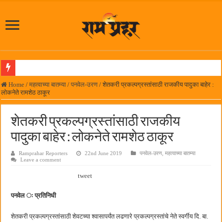
आमदार प्रशांत ठाकूर यांच्या उपस्थितीत विद्यार्थ्यांना रेनकोट, शिक्षकांना छत्री वाटप
Home
/
महत्वाच्या बातम्या
/
पनवेल-उरण
/
शेतकरी प्रकल्पग्रस्तांसाठी राजकीय पादुका बाहेर :
लोकनेते रामशेठ ठाकूर
लोकनेते रामशेठ ठाकूर समाजसेवेतील हिरा -आमदार रविशेठ पाटील
समाजप्रिय नेतृत्व आमदार प्रशांत ठाकूर यांच्या वाढदिवसानिमित्त राज्यभरातून शुभेच्छांचा वर्षाव
शेतकरी प्रकल्पग्रस्तांसाठी राजकीय
पनवेलमध्ये ८ ऑगस्टला महारोजगार मेळावा
पादुका बाहेर : लोकनेते रामशेठ ठाकूर
सर्वात मोठ्या दिवाळी अंक स्पर्धेचा निकाल जाहीर
Ramprahar Reporters
22nd June 2019
पनवेल-उरण
,
महत्वाच्या बातम्या
Leave a comment
जनार्दन भगत शिक्षण प्रसारक संस्थेच्या मुख्य प्रशासकीय कार्यालयासह भव्य मूट कोर्टचे बुधवारी उद
tweet
पालेखुर्द येथील जि.प. शाळेच्या नूतन इमारतीचे लोकनेते रामशेठ ठाकूर यांच्या उद्घाटन
हर घर तिरंगा अभियानासंदर्भात पनवेलमध्ये बैठक
पनवेल ः प्रतिनिधी
कामोठे येथे समाजोपयोगी वस्तूंच्या वाटपाचा उपक्रम
शेतकरी प्रकल्पग्रस्तांसाठी शेवटच्या श्वासापर्यंत लढणारे प्रकल्पग्रस्तांचे नेते स्वर्गीय दि. बा.