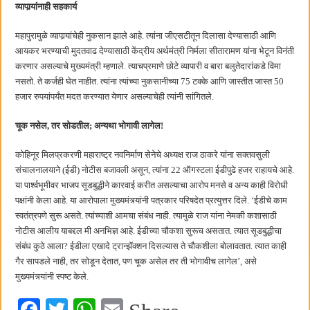
व्यापार्‍यांनाही सहकार्य
महापुरामुळे व्यापार्‍यांचेही नुकसान झाले आहे. त्यांना जीएसटीतून दिलासा देण्यासाठी आणि
आयकर भरण्याची मुदतवाढ देण्यासाठी केंद्रीय अर्थमंत्री निर्मला सीतारामण यांना भेटून विनंती
करणार असल्याचे मुख्यमंत्री म्हणाले. त्याचप्रमाणे छोटे व्यापारी व बारा बलुतेदारांकडे विमा
नसतो. ते कर्जही घेत नाहीत. त्यांना त्यांच्या नुकसानीच्या 75 टक्के आणि जास्तीत जास्त 50
हजार रुपयांपर्यंत मदत करण्यात येणार असल्याचेही त्यांनी सांगितले.
चूक नसेल, तर सोडतील; अन्यथा भोगावी लागेल!
कोहिनूर मिलप्रकरणी महाराष्ट्र नवनिर्माण सेनेचे अध्यक्ष राज ठाकरे यांना सक्तवसुली
संचालनालयाने (ईडी) नोटीस बजावली असून, त्यांना 22 ऑगस्टला ईडीपुढे हजर राहायचे आहे.
या पार्श्वभूमीवर भाजप सूडबुद्धीने कारवाई करीत असल्याचा आरोप मनसे व अन्य काही विरोधी
पक्षांनी केला आहे. या आरोपाला मुख्यमंत्र्यांनी पत्रकार परिषदेत प्रत्युत्तर दिले. ‘ईडीचे काम
स्वतंत्रपणे सुरू असते. त्यांच्याशी आमचा संबंध नाही. त्यामुळे राज यांना नेमकी कशासाठी
नोटीस आलीय याबद्दल मी अनभिज्ञ आहे. ईडीच्या चौकशा सुरूच असतात. त्यात सूडबुद्धीचा
संबंध कुठे आला? ईडीला एखादे ट्रान्झॅक्शन दिसल्यास ते चौकशीला बोलावतात. त्यात काही
गैर सापडले नाही, तर सोडून देतात, पण चूक असेल तर ती भोगावीच लागेल’, असे
मुख्यमंत्र्यांनी स्पष्ट केले.
Fa
T
W
E