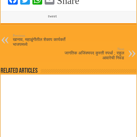
Share
ce
wi
ha
m
bo
tte
ts
tweet
ail
ok
r
A
pp
Previous
खानाव, महाळुंगीतील शेकाप कार्यकर्ते
भाजपमध्ये
Next
जागतिक अजिंक्यपद कुस्ती स्पर्धा ; राहुल
आवारेची निवड
Related Articles