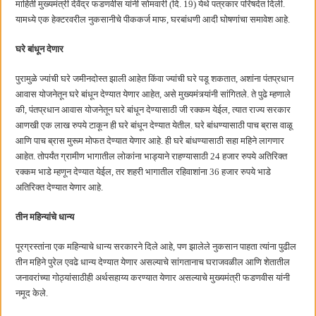
माहिती मुख्यमंत्री देवेंद्र फडणवीस यांनी सोमवारी (दि. 19) येथे पत्रकार परिषदेत दिली.
बाल्मर लॉरी आणि शेल इंडियातील कंत्राटी कामगारांना भरघोस पगारवाढ
यामध्ये एक हेक्टरवरील नुकसानीचे पीककर्ज माफ, घरबांधणी आदी घोषणांचा समावेश आहे.
घरे बांधून देणार
पुरामुळे ज्यांची घरे जमीनदोस्त झाली आहेत किंवा ज्यांची घरे पडू शकतात, अशांना पंतप्रधान
आवास योजनेतून घरे बांधून देण्यात येणार आहेत, असे मुख्यमंत्र्यांनी सांगितले. ते पुढे म्हणाले
की, पंतप्रधान आवास योजनेतून घरे बांधून देण्यासाठी जी रक्कम येईल, त्यात राज्य सरकार
आणखी एक लाख रुपये टाकून ही घरे बांधून देण्यात येतील. घरे बांधण्यासाठी पाच ब्रास वाळू
आणि पाच ब्रास मुरूम मोफत देण्यात येणार आहे. ही घरे बांधण्यासाठी सहा महिने लागणार
आहेत. तोपर्यंत ग्रामीण भागातील लोकांना भाड्याने राहण्यासाठी 24 हजार रुपये अतिरिक्त
रक्कम भाडे म्हणून देण्यात येईल, तर शहरी भागातील रहिवाशांना 36 हजार रुपये भाडे
अतिरिक्त देण्यात येणार आहे.
तीन महिन्यांचे धान्य
पूरग्रस्तांना एक महिन्याचे धान्य सरकारने दिले आहे, पण झालेले नुकसान पाहता त्यांना पुढील
तीन महिने पुरेल एवढे धान्य देण्यात येणार असल्याचे सांगतानाच घराजवळील आणि शेतातील
जनावरांच्या गोठ्यांसाठीही अर्थसहाय्य करण्यात येणार असल्याचे मुख्यमंत्री फडणवीस यांनी
नमूद केले.