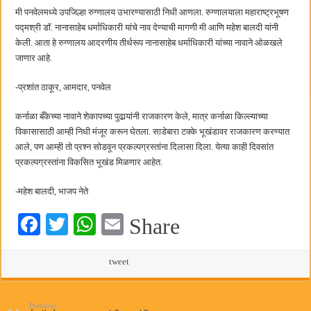
मी पनवेलमध्ये उपजिल्हा रुग्णालय उभारण्यासाठी निधी आणला. रुग्णालयाला महाराष्ट्रभूषण
पद्मश्री डॉ. नानासाहेब धर्माधिकारी यांचे नाव देण्याची मागणी मी आणि महेश बालदी यांनी
केली. आता हे रुग्णालय आदरणीय तीर्थरूप नानासाहेब धर्माधिकारी यांच्या नावाने ओळखले
जाणार आहे.
-प्रशांत ठाकूर, आमदार, पनवेल
कर्नाळा बँकेच्या नावाने शेकापच्या पुढार्‍यांनी राजकारण केले, मात्र कर्नाळा किल्ल्याच्या
विकासासाठी आम्ही निधी मंजूर करून घेतला. साडेबारा टक्के भूखंडावर राजकारण करण्यात
आले, पण आम्ही तो प्रश्न सोडवून प्रकल्पग्रस्तांना दिलासा दिला. येत्या काही दिवसांत
प्रकल्पग्रस्तांना विकसित भूखंड मिळणार आहेत.
-महेश बालदी, भाजप नेते
Fa
T
W
E
Share
ce
wi
ha
m
bo
tte
ts
tweet
ail
ok
r
A
Previous