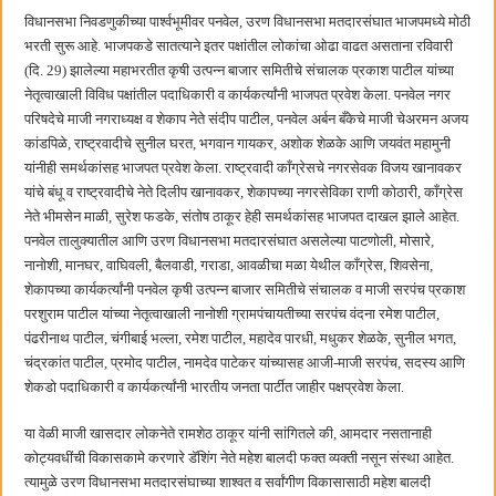
बाल्मर लॉरी आणि शेल इंडियातील कंत्राटी कामगारांना भरघोस पगारवाढ
विधानसभा निवडणुकीच्या पार्श्वभूमीवर पनवेल, उरण विधानसभा मतदारसंघात भाजपमध्ये मोठी
भरती सुरू आहे. भाजपकडे सातत्याने इतर पक्षांतील लोकांचा ओढा वाढत असताना रविवारी
(दि. 29) झालेल्या महाभरतीत कृषी उत्पन्न बाजार समितीचे संचालक प्रकाश पाटील यांच्या
नेतृत्वाखाली विविध पक्षांतील पदाधिकारी व कार्यकर्त्यांनी भाजपत प्रवेश केला. पनवेल नगर
परिषदेचे माजी नगराध्यक्ष व शेकाप नेते संदीप पाटील, पनवेल अर्बन बँकेचे माजी चेअरमन अजय
कांडपिळे, राष्ट्रवादीचे सुनील घरत, भगवान गायकर, अशोक शेळके आणि जयवंत महामुनी
यांनीही समर्थकांसह भाजपत प्रवेश केला. राष्ट्रवादी काँग्रेसचे नगरसेवक विजय खानावकर
यांचे बंधू व राष्ट्रवादीचे नेते दिलीप खानावकर, शेकापच्या नगरसेविका राणी कोठारी, काँग्रेस
नेते भीमसेन माळी, सुरेश फडके, संतोष ठाकूर हेही समर्थकांसह भाजपत दाखल झाले आहेत.
पनवेल तालुक्यातील आणि उरण विधानसभा मतदारसंघात असलेल्या पाटणोली, मोसारे,
नानोशी, मानघर, वाघिवली, बैलवाडी, गराडा, आवळीचा मळा येथील काँग्रेस, शिवसेना,
शेकापच्या कार्यकर्त्यांनी पनवेल कृषी उत्पन्न बाजार समितीचे संचालक व माजी सरपंच प्रकाश
परशुराम पाटील यांच्या नेतृत्वाखाली नानोशी ग्रामपंचायतीच्या सरपंच वंदना रमेश पाटील,
पंढरीनाथ पाटील, चंगीबाई भल्ला, रमेश पाटील, महादेव पारधी, मधुकर शेळके, सुनील भगत,
चंद्रकांत पाटील, प्रमोद पाटील, नामदेव पाटेकर यांच्यासह आजी-माजी सरपंच, सदस्य आणि
शेकडो पदाधिकारी व कार्यकर्त्यांनी भारतीय जनता पार्टीत जाहीर पक्षप्रवेश केला.
या वेळी माजी खासदार लोकनेते रामशेठ ठाकूर यांनी सांगितले की, आमदार नसतानाही
कोट्यवधींची विकासकामे करणारे डॅशिंग नेते महेश बालदी फक्त व्यक्ती नसून संस्था आहेत.
त्यामुळे उरण विधानसभा मतदारसंघाच्या शाश्वत व सर्वांगीण विकासासाठी महेश बालदी