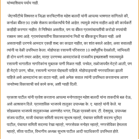
यांच्याशिवाय पर्याय नाही.
जेएनपीटीचे विश्वस्त व जिल्हा सरचिटणीस महेश बालदी यांनी आपल्या भाषणात सांगितले की,
कर्नाळा बँकेत 90 टक्के शेकाप कार्यकर्त्यांचे पैसे आहेत. त्यामुळे त्यांना माहीत आहे की कार्यकर्ते
काहीही करणार नाहीत. ते निश्चिंत असतील, पण या बँकेत ग्रामपंचायतींची करोडो रुपयांची
रक्कम जमा आहे. ग्रामपंचायतींना विकासकामांना निधी या बँकेकडून मिळत नाही. असे
असतानाही उरणचे आमदार एकही शब्द का काढत नाहीत, का शांत बसले आहेत, असा सवालही
त्यांनी या वेळी उपस्थित केला. मोहोपाडा रसायनी परिसरात 10 वर्षांपूर्वीच देवळोली, जांभिवली
ही दोन धरणे तयार आहेत, मात्र उरणच्या आमदारांकडे राजकीय इच्छाशक्ती नसल्यामुळे
रसायनी भागातील नागरिकांना मुबलक पाणी मिळत नाही. पनवेल, तळोजापर्यंत मेट्रो आली, पण
ही मेट्रो उरण, चौक, रसायनी भागात पोहचली पाहिजे. मोहोपाड्याची नगरपालिका झाली
पाहिजे असे आमदारांना का वाटत नाही, असे अनेक सवाल त्यांनी उपस्थित करतानाच आपण
जनतेच्या विकासाची सर्व कामे करू, अशी ग्वाही दिली.
प्रकाश पाटील यांनी प्रवेश करताना आपल्या मनोगतातून महेश बालदी यांना ताकदीचे बळ देऊ,
असे आश्वसन दिले. प्रास्ताविक भाजपचे तालुका उपाध्यक्ष के. ए. म्हात्रे यांनी केले. या
सोहळ्यास भाजपचे तालुकाध्यक्ष अरुणशेठ भगत, जिल्हा प्रवक्ते वाय. टी. देशमुख, उपाध्यक्ष
संजय पाटील, माजी पंचायत समिती सदस्य सुभाष म्हात्रे, पंचायत समिती सदस्य भूपेंद्र
पाटील, पंचायत समिती सदस्या रेखा म्हात्रे, नगरसेवक मनोहर म्हात्रे, नगरसेविका हेमलता
म्हात्रे, सीता पाटील, विभागीय अध्यक्ष सुभाष पाटील आदी पदाधिकारी उपस्थित होते.