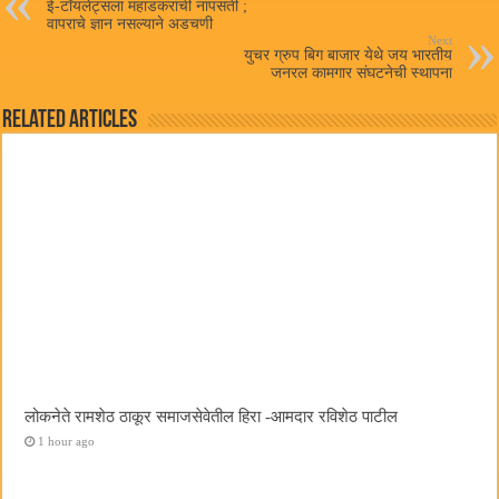
pp
ई-टॉयलेट्सला महाडकरांची नापसंती ;
वापराचे ज्ञान नसल्याने अडचणी
Next
युचर ग्रुप बिग बाजार येथे जय भारतीय
जनरल कामगार संघटनेची स्थापना
Related Articles
लोकनेते रामशेठ ठाकूर समाजसेवेतील हिरा -आमदार रविशेठ पाटील
1 hour ago