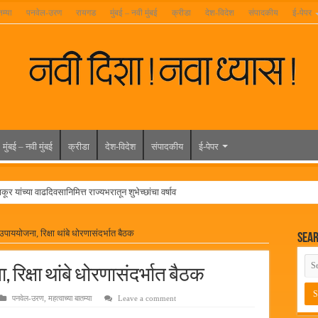
तम्या
पनवेल-उरण
रायगड
मुंबई – नवी मुंबई
क्रीडा
देश-विदेश
संपादकीय
ई-पेपर
मुंबई – नवी मुंबई
क्रीडा
देश-विदेश
संपादकीय
ई-पेपर
ूर यांच्या वाढदिवसानिमित्त राज्यभरातून शुभेच्छांचा वर्षाव
मेळावा
पाययोजना, रिक्षा थांबे धोरणासंदर्भात बैठक
Sea
 निकाल जाहीर
च्या मुख्य प्रशासकीय कार्यालयासह भव्य मूट कोर्टचे बुधवारी उद्घाटन
िक्षा थांबे धोरणासंदर्भात बैठक
न इमारतीचे लोकनेते रामशेठ ठाकूर यांच्या उद्घाटन
पनवेल-उरण
,
महत्वाच्या बातम्या
Leave a comment
लमध्ये बैठक