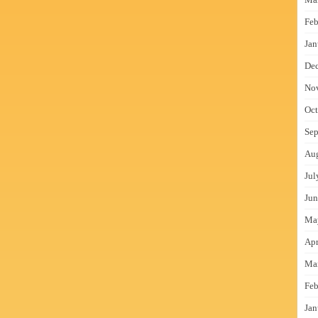
Feb
Jan
De
No
Oct
Sep
Au
Jul
Jun
Ma
Apr
Ma
Feb
Jan