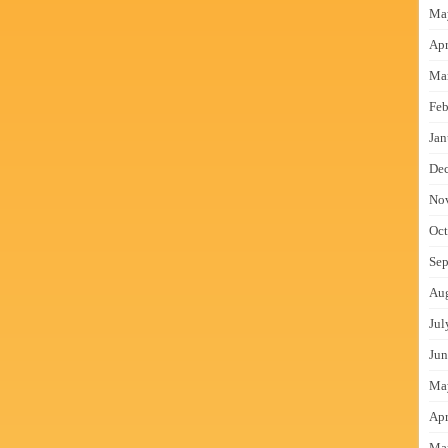
Ma
Apr
Ma
Feb
Jan
De
No
Oct
Sep
Au
Jul
Jun
Ma
Apr
Ma