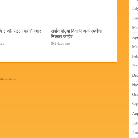
Jul
Jun
Ma
्ये ८ ऑगस्टला महारोजगार
सर्वात मोठ्या दिवाळी अंक स्पर्धेचा
निकाल जाहीर
Apr
ago
2 days ago
Ma
Feb
Jan
De
 comment.
No
Oct
Sep
Au
Jul
Jun