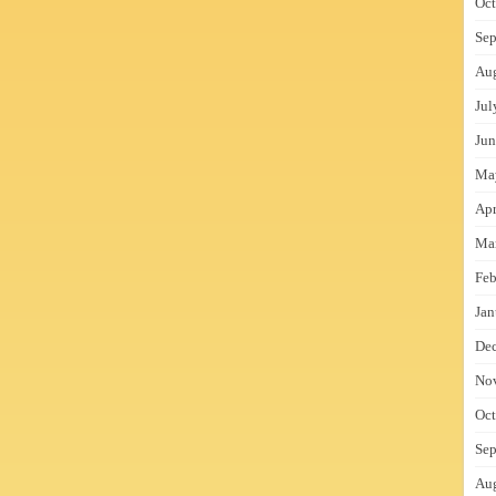
Oct
Sep
Au
Jul
Jun
Ma
Apr
Ma
Feb
Jan
De
No
Oct
Sep
Au