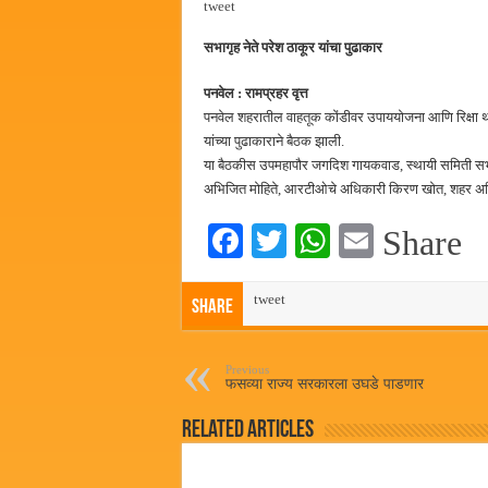
tweet
कामोठे येथे समाजोपयोगी वस्तूंच्या
सभागृह नेते परेश ठाकूर यांचा पुढाकार
छत्रपती शिवाजी महाराज महाराजस्व स
बाल्मर लॉरी आणि शेल इंडियातील क
पनवेल : रामप्रहर वृत्त
पनवेल शहरातील वाहतूक कोंडीवर उपाययोजना आणि रिक्षा थां
कॉमनवेल्थ टेबल टेनिस स्पर्धेत सीकेट
यांच्या पुढाकाराने बैठक झाली.
या बैठकीस उपमहापौर जगदिश गायकवाड, स्थायी समिती सभ
अभिजित मोहिते, आरटीओचे अधिकारी किरण खोत, शहर अभियं
Fa
T
W
E
Share
ce
wi
ha
m
bo
tweet
tte
ts
ail
Share
ok
r
A
pp
Previous
फसव्या राज्य सरकारला उघडे पाडणार
Related Articles