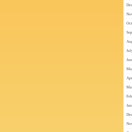
De
No
Oct
Sep
Au
Jul
Jun
Ma
Apr
Ma
Feb
Jan
De
No