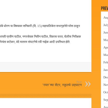
 वाटपाचा उपक्रम
Prev
माधान शिबिरास पनवेलमध्ये उत्स्फूर्त प्रतिसाद
Au
ंत्राटी कामगारांना भरघोस पगारवाढ
Jul
बे धोरण या विषयावर शनिवारी (दि. 15) महापालिकेत सभागृहनेते परेश ठाकूर
ीच्या स्वस्तिका घोषची सुवर्णझेप
Jun
ापती प्रवीण पाटील, नगरसेवक नितीन पाटील, विकास घरत, पोलीस निरीक्षक
Ma
ता कटेकर, वंदे मातरम संघटनेचे रवी नाईक आदी उपस्थित होते.
Apr
Ma
Feb
Jan
De
Next
No
‘रयत’च्या सेंटर, स्कूलचे उद्घाटन
Oct
Sep
Au