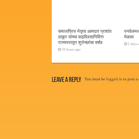
समाजप्रिय नेतृत्व आमदार प्रशांत
पनवेलमध
ठाकूर यांच्या वाढदिवसानिमित्त
मेळावा
राज्यभरातून शुभेच्छांचा वर्षाव
2 days 
20 hours ago
Leave a Reply
You must be
logged in
to post a