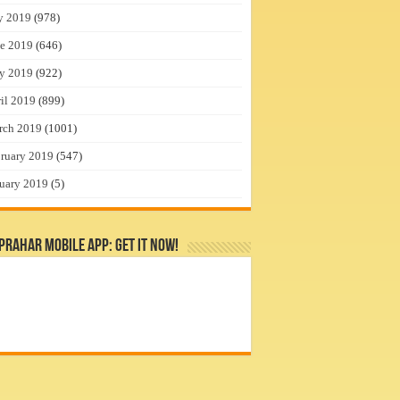
y 2019
(978)
e 2019
(646)
y 2019
(922)
il 2019
(899)
rch 2019
(1001)
ruary 2019
(547)
uary 2019
(5)
rahar Mobile App: Get it Now!