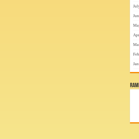
Jul
Jun
Ma
Apr
Ma
Feb
Jan
RamP