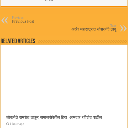
bo
tte
ts
ail
ok
r
A
pp
Previous
Previous Post
Next
अखेर महाराष्ट्रात संचारबंदी लागू
Related Articles
लोकनेते रामशेठ ठाकूर समाजसेवेतील हिरा -आमदार रविशेठ पाटील
1 hour ago