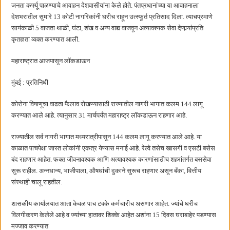
बाल्मर लॉरी आणि शेल इंडियातील कंत्राटी कामगारांना भरघोस पगारवाढ
जनता कर्फ्यू पाळण्याचे आवाहन देशवासीयांना केले होते. पंतप्रधानांच्या या आवाहनाला
देशभरातील सुमारे 13 कोटी नागरिकांनी घरीच राहून उत्स्फूर्त प्रतिसाद दिला. त्याचप्रमाणे
सायंकाळी 5 वाजता थाळी, घंटा, शंख व अन्य वाद्य वाजवून अत्यावश्यक सेवा देणार्‍यांप्रति
कृतज्ञता व्यक्त करण्यात आली.
महाराष्ट्रात आजपासून लॉकडाऊन
मुंबई : प्रतिनिधी
कोरोना विषाणूचा वाढता फैलाव रोखण्यासाठी राज्यातील नागरी भागात कलम 144 लागू
करण्यात आले आहे. त्यानुसार 31 मार्चपर्यंत महाराष्ट्र लॉकडाऊन राहणार आहे.
राज्यातील सर्व नागरी भागात मध्यरात्रीपासून 144 कलम लागू करण्यात आले आहे. या
काळात पाचपेक्षा जास्त लोकांनी एकत्र येण्यास मनाई आहे. रेल्वे तसेच खासगी व एसटी बसेस
बंद राहणार आहेत. फक्त जीवनावश्यक आणि अत्यावश्यक कारणांसाठीच शहरांतर्गत बससेवा
सुरू राहील. अन्नधान्य, भाजीपाला, औषधांची दुकाने सुरूच राहणार असून बँका, वित्तीय
संस्थाही चालू राहतील.
शासकीय कार्यालयात आता केवळ पाच टक्के कर्मचारीच असणार आहेत. ज्यांचे घरीच
विलगीकरण केलेले आहे व ज्यांच्या हातावर शिक्के आहेत अशांना 15 दिवस घराबाहेर पडण्यास
मज्जाव करण्यात