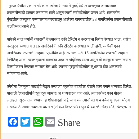
मुरूड येथील एका नागरिकाला शनिवारी नव्याने मुंबई येथील कस्तुरबा रुग्णालयात
तपासणीसाठी दाखल करण्यात आले असून त्याची तब्येतदेखील उत्तम आहे. आतापर्यंत
मुंबईतील कस्तुरबा रुग्णालयात परदेशातून आलेल्या रायगडातील 23 नागरिकांना तपासणीसाठी
पाठविण्यात आले होते.
यापैकी सात जणांची तपासणी केल्यानंतर स्वॅब टेस्टिंग न करण्याचा निर्णय घेण्यात आला. तसेच
कस्तुरबा रुग्णालयात 16 नागरिकांची स्वॅब टेस्टिंग करण्यात आली होती. त्यापैकी एका
नागरिकाचा तपासणी अहवाल प्रलंबित आहे. तपासणीअंती 15 नागरिकांचा तपासणी अहवाल
निगेटिव्ह आला. फक्त एकाच व्यक्तीचा अहवाल पॉझेटिव्ह आला असून तो कस्तुरबा रुग्णालयात
विलगीकरण केंद्रात उपचार घेत आहे. त्याच्या प्रकृतीतदेखील सुधारणा होत असल्याचे
सांगण्यात आले.
कोरोना विषाणूच्या लढाईचे नेतृत्व करणार्‍या प्रत्येक व्यक्तीला देशाने एका मनाने धन्यवाद दिलेत.
यासाठी देशवासीयांचे खूप खूप आभार! हा धन्यवादचा नाद आहे. त्याचबरोबर एका मोठ्या
लढाईला सुरुवात करण्याचा हा शंखनादही आहे. याच संकल्पासोबत याच वेळेपासून एका मोठ्या
लढाईसाठी आपण स्वतःला बंधनात (सोशल डिस्टन्स) बांधून घेऊयात!-नरेंद्र मोदी, पंतप्रधान
Fa
T
W
E
Share
ce
wi
ha
m
tweet