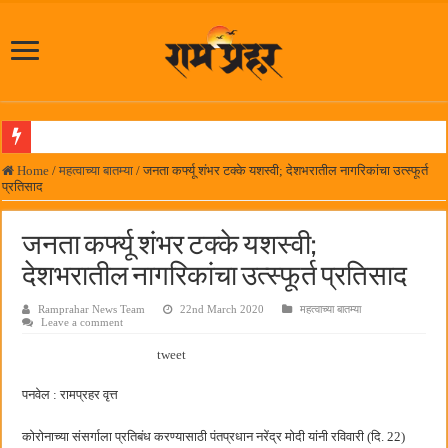
लोकनेते रामशेठ ठाकूर समाजसेवेतील हिरा -आमदार रविशेठ पाटील
Home
/
महत्वाच्या बातम्या
/
जनता कर्फ्यू शंभर टक्के यशस्वी; देशभरातील नागरिकांचा उत्स्फूर्त
प्रतिसाद
समाजप्रिय नेतृत्व आमदार प्रशांत ठाकूर यांच्या वाढदिवसानिमित्त राज्यभरातून शुभेच्छांचा वर्षाव
पनवेलमध्ये ८ ऑगस्टला महारोजगार मेळावा
जनता कर्फ्यू शंभर टक्के यशस्वी;
सर्वात मोठ्या दिवाळी अंक स्पर्धेचा निकाल जाहीर
देशभरातील नागरिकांचा उत्स्फूर्त प्रतिसाद
जनार्दन भगत शिक्षण प्रसारक संस्थेच्या मुख्य प्रशासकीय कार्यालयासह भव्य मूट कोर्टचे बुधवारी उद
Ramprahar News Team
22nd March 2020
महत्वाच्या बातम्या
Leave a comment
पालेखुर्द येथील जि.प. शाळेच्या नूतन इमारतीचे लोकनेते रामशेठ ठाकूर यांच्या उद्घाटन
tweet
हर घर तिरंगा अभियानासंदर्भात पनवेलमध्ये बैठक
कामोठे येथे समाजोपयोगी वस्तूंच्या वाटपाचा उपक्रम
पनवेल : रामप्रहर वृत्त
छत्रपती शिवाजी महाराज महाराजस्व समाधान शिबिरास पनवेलमध्ये उत्स्फूर्त प्रतिसाद
कोरोनाच्या संसर्गाला प्रतिबंध करण्यासाठी पंतप्रधान नरेंद्र मोदी यांनी रविवारी (दि. 22)