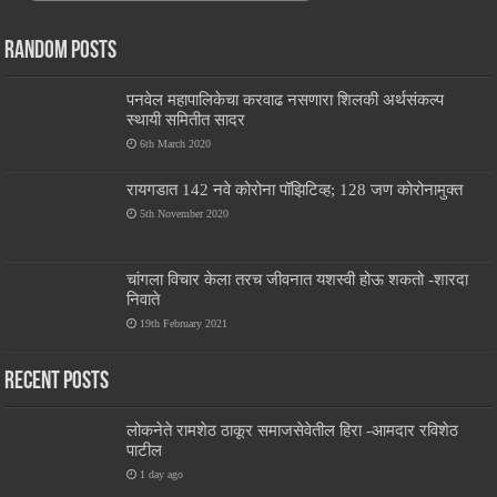
Random Posts
पनवेल महापालिकेचा करवाढ नसणारा शिलकी अर्थसंकल्प
स्थायी समितीत सादर
6th March 2020
रायगडात 142 नवे कोरोना पॉझिटिव्ह; 128 जण कोरोनामुक्त
5th November 2020
चांगला विचार केला तरच जीवनात यशस्वी होऊ शकतो -शारदा
निवाते
19th February 2021
Recent Posts
लोकनेते रामशेठ ठाकूर समाजसेवेतील हिरा -आमदार रविशेठ
पाटील
1 day ago