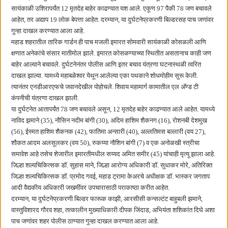
बाल्मर लॉरी आणि शेल इंडियातील कंत्राटी कामगारांना भरघोस पगारवाढ
सायंकाळी उशिरापर्यंत 12 मृतदेह बाहेर काढण्यात यश आले. एकूण 97 पैकी 78 जण बचावले
आहेत, तर अद्याप 19 लोक बेपत्ता आहेत. दरम्यान, या दुर्घटनेप्रकरणी बिल्डरसह पाच जणांवर
गुन्हा दाखल करण्यात आला आहे.
महाड शहरातील तारिक गार्डन ही पाच मजली इमारत सोमवारी सायंकाळी कोसळली आणि
क्षणात अनेकांचे संसार मातीमोल झाले. इमारत कोसळण्याच्या स्थितीत असतानाच काही जण
बाहेर आल्याने बचावले. दुर्घटनेनंतर पोलीस आणि इतर बचाव यंत्रणा घटनास्थळी त्वरित
दाखल झाल्या. यामध्ये महाबळेश्वर येथून आलेल्या एका पथकाने शोधमोहीम सुरू केली.
त्यानंतर एनडीआरएफचे जवानदेखील पोहोचले. शिवाय महामार्ग कामातील एल अ‍ॅण्ड टी
कंपनीची यंत्रणा दाखल झाली.
या दुर्घटनेत आतापर्यंत 78 जण बचावले असून, 12 मृतदेह बाहेर काढण्यात आले आहेत. यामध्ये
नाविद झमाने (35), नौसिन नदीम बांगी (30), अदिम हाशिम शैकनग (16), रोशनबी देशमुख
(56), ईस्मत हाशिम शैकनक (42), फातिमा अन्सारी (40), अल्लतिमस बल्लारी (वय 27),
शौकत आदम अलसूलकर (वय 50), रुकय्या नौशिन बांगी (7) व एक अनोळखी स्त्रीचा
समावेश आहे तसेच शेजारील इमारतीमधील सय्यद अमित समीर (45) यांचाही मृत्यू झाला आहे.
जिल्हा शल्यचिकित्सक डॉ. सुहास माने, जिल्हा आरोग्य अधिकारी डॉ. सुधाकर मोरे, अतिरिक्त
जिल्हा शल्यचिकित्सक डॉ. प्रमोद गवई, महाड ट्रामा केअरचे अधीक्षक डॉ. भास्कर जगताप
आदी वैद्यकीय अधिकारी जखमींवर उपचारासाठी पराकाष्ठा करीत आहेत.
दरम्यान, या दुर्घटनेप्रकरणी बिल्डर फारूक काझी, आरसीसी कन्सल्टंट बाहुबली झमाने,
वास्तुविशारद गौरव शहा, तत्कालीन मुख्याधिकारी दीपक जिंदाड, अभियंता शशिकांत दिघे अशा
पाच जणांवर शहर पोलीस ठाण्यात गुन्हा दाखल करण्यात आला आहे.