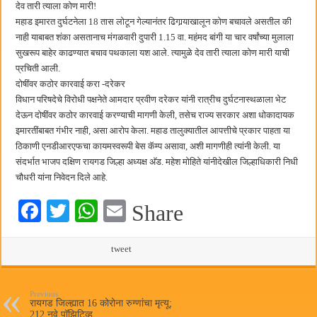
देव तारी त्याला कोण मारी!
महाड इमारत दुर्घटनेला 18 तास लोटून गेल्यानंतर ढिगार्‍याखालून कोण बचावले असतील की
नाही याबाबत शंका असतानाच मंगळवारी दुपारी 1.15 वा. महंमद बांगी या चार वर्षांच्या मुलाला
सुखरूप बाहेर काढण्यात बचाव पथकाला यश आले. त्यामुळे देव तारी त्याला कोण मारी याची
प्रचिती आली.
दोषींवर कठोर कारवाई करा -दरेकर
विधान परिषदेचे विरोधी पक्षनेते आमदार प्रवीण दरेकर यांनी रात्रीच दुर्घटनास्थळाला भेट
देऊन दोषींवर कठोर कारवाई करण्याची मागणी केली, तसेच राज्य सरकार अशा धोकादायक
इमारतींबाबत गंभीर नाही, असा आरोप केला. महाड तालुक्यातील आपत्तीचे प्रकार पाहता या
ठिकाणी एनडीआरएफचा कायमस्वरूपी बेस कॅम्प असावा, अशी मागणीही त्यांनी केली. या
संदर्भात भाजप दक्षिण रायगड जिल्हा अध्यक्ष अ‍ॅड. महेश मोहिते यांनीदेखील जिल्हाधिकारी निधी
चौधरी यांना निवेदन दिले आहे.
Fa
T
W
E
Share
ce
wi
ha
m
bo
tte
ts
tweet
ail
ok
r
A
pp
Previous
रायगड जिल्ह्यात 16 कोरोना रुग्णांचा मृत्यू;
212 नवे पॉझिटिव्ह