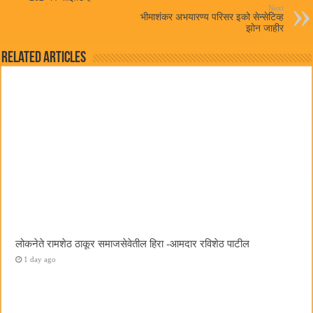
Next
भीमाशंकर अभयारण्य परिसर इको सेन्सेटिव्ह
झोन जाहीर
Related Articles
लोकनेते रामशेठ ठाकूर समाजसेवेतील हिरा -आमदार रविशेठ पाटील
1 day ago