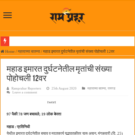
लोकनेते रामशेठ ठाकूर समाजसेवेतील हिरा -आमदार रविशेठ पाटील
Home
/
महत्वाच्या बातम्या
/
महाड इमारत दुर्घटनेतील मृतांची संख्या पोहोचली 12वर
समाजप्रिय नेतृत्व आमदार प्रशांत ठाकूर यांच्या वाढदिवसानिमित्त राज्यभरातून शुभेच्छांचा वर्षाव
महाड इमारत दुर्घटनेतील मृतांची संख्या
पनवेलमध्ये ८ ऑगस्टला महारोजगार मेळावा
पोहोचली 12वर
सर्वात मोठ्या दिवाळी अंक स्पर्धेचा निकाल जाहीर
Ramprahar Reporters
25th August 2020
महत्वाच्या बातम्या
,
रायगड
जनार्दन भगत शिक्षण प्रसारक संस्थेच्या मुख्य प्रशासकीय कार्यालयासह भव्य मूट कोर्टचे बुधवारी उद
Leave a comment
पालेखुर्द येथील जि.प. शाळेच्या नूतन इमारतीचे लोकनेते रामशेठ ठाकूर यांच्या उद्घाटन
tweet
हर घर तिरंगा अभियानासंदर्भात पनवेलमध्ये बैठक
97 पैकी 78 जण बचावले; 19 लोक बेपत्ता
कामोठे येथे समाजोपयोगी वस्तूंच्या वाटपाचा उपक्रम
महाड : प्रतिनिधी
छत्रपती शिवाजी महाराज महाराजस्व समाधान शिबिरास पनवेलमध्ये उत्स्फूर्त प्रतिसाद
येथील इमारत दुर्घटनेतील बचाव व मदतकार्य युद्धपातळीवर सुरू असून, मंगळवारी (दि. 25)