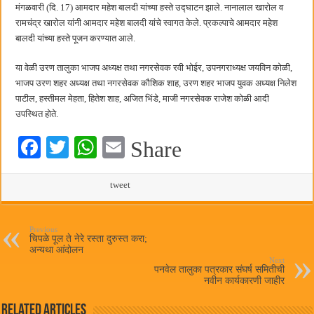
बाल्मर लॉरी आणि शेल इंडियातील कंत्राटी कामगारांना भरघोस पगारवाढ
मंगळवारी (दि. 17) आमदार महेश बालदी यांच्या हस्ते उद्घाटन झाले. नानालाल खारोल व
रामचंद्र खारोल यांनी आमदार महेश बालदी यांचे स्वागत केले. प्रकल्पाचे आमदार महेश
बालदी यांच्या हस्ते पूजन करण्यात आले.
या वेळी उरण तालुका भाजप अध्यक्ष तथा नगरसेवक रवी भोईर, उपनगराध्यक्ष जयविन कोळी,
भाजप उरण शहर अध्यक्ष तथा नगरसेवक कौशिक शाह, उरण शहर भाजप युवक अध्यक्ष निलेश
पाटील, हस्तीमल मेहता, हितेश शाह, अजित भिंडे, माजी नगरसेवक राजेश कोळी आदी
उपस्थित होते.
Fa
T
W
E
Share
ce
wi
ha
m
bo
tte
ts
tweet
ail
ok
r
A
pp
Previous
चिपळे पूल ते नेरे रस्ता दुरुस्त करा;
अन्यथा आंदोलन
Next
पनवेल तालुका पत्रकार संघर्ष समितीची
नवीन कार्यकारणी जाहीर
Related Articles