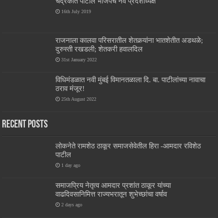
चंद्रकांत पाटील भाजपचे नवे प्रदेशाध्यक्ष
16th July 2019
राजनाला कालवा परिसरातील शेतकर्‍यांना भातशेतीत अडथळे;
दुरुस्ती रखडली; शेतकरी हवालदिल
31st January 2022
विधिमंडळात नवी मुंबई विमानतळाला दि. बा. पाटीलांच्या नावाचा
ठराव मंजूर!
25th August 2022
Recent Posts
लोकनेते रामशेठ ठाकूर समाजसेवेतील हिरा -आमदार रविशेठ
पाटील
1 day ago
समाजप्रिय नेतृत्व आमदार प्रशांत ठाकूर यांच्या
वाढदिवसानिमित्त राज्यभरातून शुभेच्छांचा वर्षाव
2 days ago