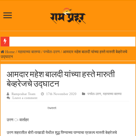
लोकनेते रामशेठ ठाकूर समाजसेवेतील हिरा -आमदार रविशेठ पाटील
Home
/
महत्वाच्या बातम्या
/
पनवेल-उरण
/
आमदार महेश बालदी यांच्या हस्ते मारुती बेव्हरेजचे
उद्घाटन
समाजप्रिय नेतृत्व आमदार प्रशांत ठाकूर यांच्या वाढदिवसानिमित्त राज्यभरातून शुभेच्छांचा वर्षाव
पनवेलमध्ये ८ ऑगस्टला महारोजगार मेळावा
आमदार महेश बालदी यांच्या हस्ते मारुती
सर्वात मोठ्या दिवाळी अंक स्पर्धेचा निकाल जाहीर
बेव्हरेजचे उद्घाटन
जनार्दन भगत शिक्षण प्रसारक संस्थेच्या मुख्य प्रशासकीय कार्यालयासह भव्य मूट कोर्टचे बुधवारी उद
Ramprahar Team
17th November 2020
पनवेल-उरण
,
महत्वाच्या बातम्या
Leave a comment
पालेखुर्द येथील जि.प. शाळेच्या नूतन इमारतीचे लोकनेते रामशेठ ठाकूर यांच्या उद्घाटन
tweet
हर घर तिरंगा अभियानासंदर्भात पनवेलमध्ये बैठक
कामोठे येथे समाजोपयोगी वस्तूंच्या वाटपाचा उपक्रम
उरण ः वार्ताहर
छत्रपती शिवाजी महाराज महाराजस्व समाधान शिबिरास पनवेलमध्ये उत्स्फूर्त प्रतिसाद
उरण शहरातील बोरी-पाखाडी येथील शुद्ध पिण्याच्या पाण्याचा प्रकल्प मारुती बेव्हरेजचे