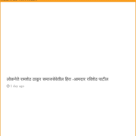
लोकनेते रामशेठ ठाकूर समाजसेवेतील हिरा -आमदार रविशेठ पाटील
1 day ago