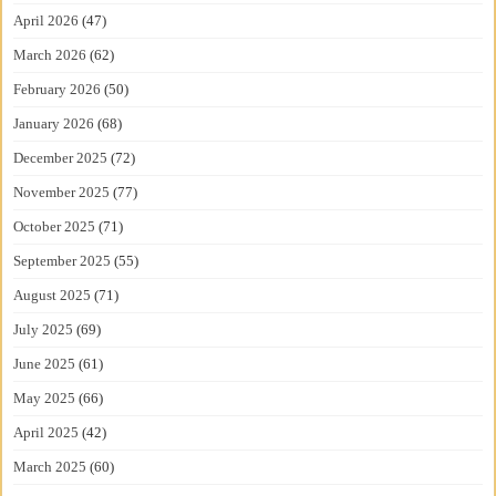
April 2026
(47)
March 2026
(62)
February 2026
(50)
January 2026
(68)
December 2025
(72)
November 2025
(77)
October 2025
(71)
September 2025
(55)
August 2025
(71)
July 2025
(69)
June 2025
(61)
May 2025
(66)
April 2025
(42)
March 2025
(60)