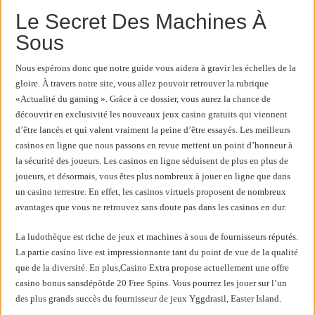
Le Secret Des Machines À
Sous
Nous espérons donc que notre guide vous aidera à gravir les échelles de la
gloire. À travers notre site, vous allez pouvoir retrouver la rubrique
«Actualité du gaming ». Grâce à ce dossier, vous aurez la chance de
découvrir en exclusivité les nouveaux jeux casino gratuits qui viennent
d’être lancés et qui valent vraiment la peine d’être essayés. Les meilleurs
casinos en ligne que nous passons en revue mettent un point d’honneur à
la sécurité des joueurs. Les casinos en ligne séduisent de plus en plus de
joueurs, et désormais, vous êtes plus nombreux à jouer en ligne que dans
un casino terrestre. En effet, les casinos virtuels proposent de nombreux
avantages que vous ne retrouvez sans doute pas dans les casinos en dur.
La ludothèque est riche de jeux et machines à sous de fournisseurs réputés.
La partie casino live est impressionnante tant du point de vue de la qualité
que de la diversité. En plus,Casino Extra propose actuellement une offre
casino bonus sansdépôtde 20 Free Spins. Vous pourrez les jouer sur l’un
des plus grands succès du fournisseur de jeux Yggdrasil, Easter Island.