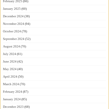
February 2025
(66)
January 2025
(60)
December 2024
(38)
November 2024
(94)
October 2024
(78)
September 2024
(52)
August 2024
(70)
July 2024
(61)
June 2024
(42)
May 2024
(40)
April 2024
(50)
March 2024
(70)
February 2024
(87)
January 2024
(85)
December 2023
(68)