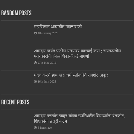
Random Posts
महाविकास आघाडीत महानाराजी
4th January 2020
आमदार जयंत पाटील यांच्यावर कारवाई करा ; रायगडातील
पत्रकारांची जिल्हाधिकार्यांकडे मागणी
27th May 2019
मदत करणे हाच खरा धर्म -लोकनेते रामशेठ ठाकूर
16th July 2025
Recent Posts
आमदार प्रशांत ठाकूर यांच्या उपस्थितीत विद्यार्थ्यांना रेनकोट,
शिक्षकांना छत्री वाटप
6 hours ago