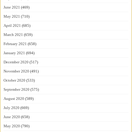
June 2021
(469)
May 2021
(710)
April 2021
(685)
March 2021
(659)
February 2021
(658)
January 2021
(694)
December 2020
(517)
November 2020
(491)
October 2020
(533)
September 2020
(575)
August 2020
(589)
July 2020
(669)
June 2020
(658)
May 2020
(790)