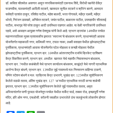
छत्रपती शिवाजी महाराज महाराजस्व समाधान शिबिरास पनवेलमध्ये उत्स्फूर्त प्रतिसाद
डॉ. कविता चौतमोल असणार असून नगरविकासमंत्री एकनाथ शिंदे, विरोधी पक्षनेते देवेंद्र
फडणवीस, पालकमंत्री आदिती तटकरे, खासदार सुनील तटकरे व श्रीरंग बारणे, आमदार
सर्वश्री प्रशांत ठाकूर, रविशेठ पाटील, महेश बालदी, भरत गोगावले, महेंद्र दळवी, महेंद्र
थोरवे, निरंजन डावखरे, अनिकेत तटकरे, जयंत पाटील, बाळाराम पाटील, उपमहापौर सीताताई
पाटील, सभागृह नेते परेश ठाकूर आदी उपस्थित राहणार आहेत. या वेळी नागरिकांनी उपस्थित
रहावे, असे आवाहन आयुक्त गणेश देशमुख यांनी केले आहे. प्रभाग क्रमांक 14मधील पनवेल
महानगरपालिका मुख्य प्रशासकीय इमारत ’स्वराज्य’चे बांधकाम करणे, प्रधानमंत्री आवास
योजनेंतर्गत महाकाली नगर, वाल्मिकी नगर, टपाल नाका, लक्ष्मी वसाहत येथील झोपडपट्टीचा
पुनर्विकास, प्रधानमंत्री आवास योजनेंतर्गत पटेल मोहल्ला व कच्छी मोहल्ला येथील
झोपडपट्टीचा पुनर्विकास, प्रभाग क्र. 16मधील आंतरराष्ट्रीय दर्जाचे क्रिकेट प्रशिक्षण
केंद्र विकसित करणे, प्रभाग क्र. 4मधील खारघर येथे महापौर निवासस्थान बांधकाम,
प्रभाग क्र. 7मधील कळंबोली येथे प्रभाग कार्यालय बांधकाम, काळुंद्रे येथे नागरी प्राथमिक
आरोग्य केंद्र बांधणे, प्रभाग क्र. 13मधील जुई गावामध्ये मल:निस्सारण वाहिन्या टाकणे,
पम्पिंग स्टेशन बांधणे व मल: प्रक्रिया केंद्र उभारणे, भूखंड क्र. 125मधील सुशोभिकरण
केलेले वडाळे तलाव, अंतिम भूखंड क्र. 127 ‘अ’मधील प्राथमिक मराठी कन्या शाळेची
इमारत, प्रभाग क्र. 13मधील सुशोभिकरण केलेले जुई गावामधील तलाव, अमृत
अभियानांतर्गत पाणी पुरवठा योजनेतून पनवेल येथील मार्केट यार्ड, तक्का रोड, इच्छापूर्ती गणेश
मंदिर, हरि ओम नगर, एचओसी. कॉलनी जवळील उभारलेले उंच जलकुंभाचे लोकार्पण होणार
आहे.