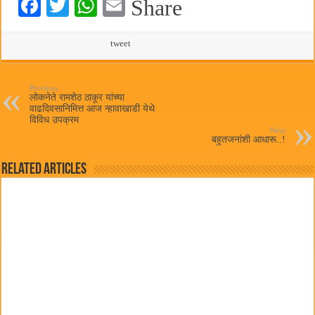
Fa
T
W
E
Share
ce
wi
ha
m
bo
tte
ts
tweet
ail
ok
r
A
pp
Previous
लोकनेते रामशेठ ठाकूर यांच्या
वाढदिवसानिमित्त आज न्हावाखाडी येथे
विविध उपक्रम
Next
बहुतजनांशी आधारू..!
Related Articles