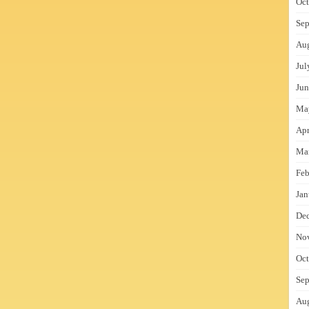
Oct
Sep
Au
Jul
Jun
Ma
Apr
Ma
Feb
Jan
De
No
Oct
Sep
Au