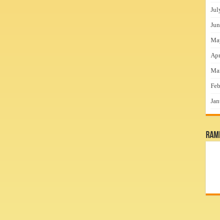
Jul
Jun
Ma
Apr
Ma
Feb
Jan
RamP