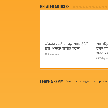
Related Articles
लोकनेते रामशेठ ठाकूर समाजसेवेतील
समाजप्रि
हिरा -आमदार रविशेठ पाटील
ठाकूर यां
राज्यभरातू
1 day ago
2 days 
Leave a Reply
You must be
logged in
to post a