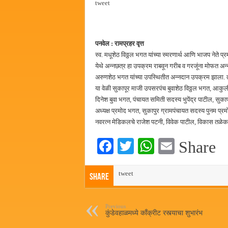
tweet
हर घर तिरंगा अभियानासंदर्भात पनवे
कामोठे येथे समाजोपयोगी वस्तूंच्या
छत्रपती शिवाजी महाराज महाराजस्व स
पनवेल : रामप्रहर वृत्त
स्व. मधूशेठ विठ्ठल भगत यांच्या स्मरणार्थ आणि भाजप नेते प्र
बाल्मर लॉरी आणि शेल इंडियातील क
येथे अन्नछत्र हा उपक्रम राबवून गरीब व गरजूंना मोफत अन्नद
अरुणशेठ भगत यांच्या उपस्थितीत अन्नदान उपक्रम झाला.
या वेळी सुकापूर माजी उपसरपंच बुवाशेठ विठ्ठल भगत, आकु
दिनेश बुवा भगत, पंचायत समिती सदस्य भुपेंद्र पाटील, सुका
अध्यक्ष प्रमोद भगत, सुकापुर ग्रामपंचायत सदस्य पुनम प्रम
नवरत्न मेडिकलचे राजेश पटनी, विवेक पाटील, विकास तळेकर,
Fa
T
W
E
Share
ce
wi
ha
m
bo
tweet
tte
ts
ail
Share
ok
r
A
pp
Previous
कुंडेवहाळमध्ये काँक्रीट रस्त्याचा शुभारंभ