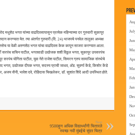
लमध्ये बैठक
Prev
 वाटपाचा उपक्रम
Au
माधान शिबिरास पनवेलमध्ये उत्स्फूर्त प्रतिसाद
Jul
मोद मधूशेठ भगत यांच्या वाढदिवसापासून प्रत्येक महिन्याच्या दर गुरुवारी सुकापूर
ंत्राटी कामगारांना भरघोस पगारवाढ
ान करण्यात येत. त्या अंतर्गत गुरुवारी (दि. 24) भाजपचे पनवेल तालुका अध्यक्ष
Jun
 तसेच या वेळी अरुणशेठ भगत यांचा वाढदिवस केक कापून साजरा करण्यात आला.
Ma
र्ली सरपंच सचिन पाटील, भगतवाडी उद्योजक शशी विठ्ठल भगत, सुकापूर उपसरपंच
पूर सरपंच योगिता पाटील, युवा नेते राजेश पाटील, सिमरन ग्रुप सामाजिक संस्थेचे
Apr
ोद भगत, उद्योजक दीपक भगत, सदस्य प्राची जाधव, अ‍ॅड. सुवर्णा केंडे, किशोर केंडे
Ma
 अजय सैनी, भावेश दवे, रोहिदास चिखलेकर, डॉ. सुशांत शिंदे आदी उपस्थित होते.
Feb
Jan
De
No
Oct
Next
Sep
9500हून अधिक विद्यार्थ्यांनी चितारले
स्वच्छ नवी मुंबईचे सुंदर चित्र
Au