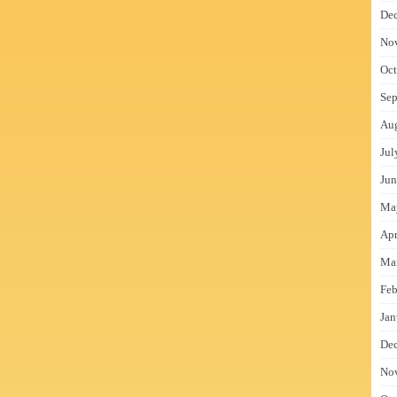
De
No
Oct
Sep
Au
Jul
Jun
Ma
Apr
Ma
Feb
Jan
De
No