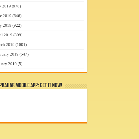
y 2019
(978)
e 2019
(646)
y 2019
(922)
il 2019
(899)
rch 2019
(1001)
ruary 2019
(547)
uary 2019
(5)
rahar Mobile App: Get it Now!