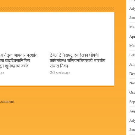
Jul
Jun
Ma
Apr
Ma
य नेतृत्व आमदार प्रशांत
टेबल टेनिसपटू स्वस्तिका घोषची
Feb
च्या वाढदिवसानिमित्त
कॉमनवेल्थ चॅम्पियनशिपसाठी भारतीय
Jan
न शुभेच्छांचा वर्षाव
संघात निवड
ago
2 weeks ago
De
No
Oct
 comment.
Sep
Au
Jul
Jun