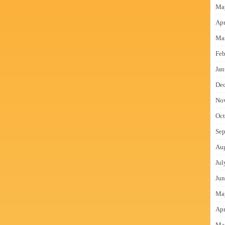
Ma
Apr
Ma
Feb
Jan
De
No
Oct
Sep
Au
Jul
Jun
Ma
Apr
Ma