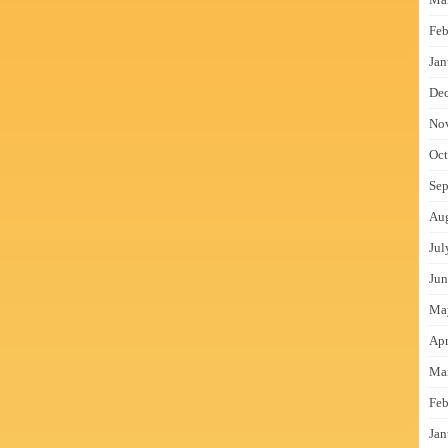
Feb
Jan
De
No
Oct
Sep
Au
Jul
Jun
Ma
Apr
Ma
Feb
Jan