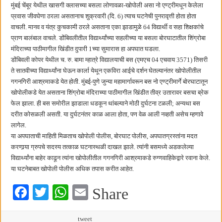
छत्रपती शिवाजी महाराज महाराजस्व समाधान शिबिरास पनवेलमध्ये उत्स्फूर्त प्रतिसाद
मुंबई चेंबूर येथील खासगी क्लासच्या बसला लोणावळा-खोपोली असा नो एण्ट्रीमधून केलेला
प्रवास जीवघेणा ठरला असतानाच शुक्रवारी (दि. 6) त्याच घटनेची पुनरावृत्ती होता होता
वाचली. मानव व यंत्र कुचकामी ठरले असताना एका झाडामुळे 64 विद्यार्थी व सहा शिक्षकांचे
प्राण बालंबाल वाचले. डोंबिवलीतील विद्यार्थ्यांच्या सहलीच्या या बसला बोरघाटातील शिंग्रोबा
मंदिराच्या पाठीमागील खिंडीत दुपारी 1च्या सुमारास हा अपघात घडला.
डोंबिवली कोपर येथील च. रु. बामा म्हात्रे विद्यालयाची बस (एमएच 04 एचवाय 3571) तिसरी
ते सातवीच्या विद्यार्थ्यांना घेऊन कार्ला येथून एकविरा आईचे दर्शन घेतल्यानंतर खोपोलीतील
गगनगिरी आश्रमाकडे येत होती. मुंबई-पुणे जुन्या महामार्गावरून बस नो एण्ट्रीमार्गे बोरघाटातून
खोपोलीकडे येत असताना शिंग्रोबा मंदिराच्या पाठीमागील खिंडीत तीव्र उतारावर बसचा ब्रेक
फेल झाला. ही बस समोरील झाडाला धडकून थांबल्याने मोठी दुर्घटना टळली; अन्यथा बस
दरीत कोसळली असती. या दुर्घटनंतर काळ आला होता, पण वेळ आली नव्हती असेच म्हणावे
लागेल.
या अपघाताची माहिती मिळताच खोपोली पोलीस, बोरघाट पोलीस, अपघातग्रस्तांना मदत
करणार्‍या ग्रुपचे सदस्य तत्काळ घटनास्थळी दाखल झाले. त्यांनी बसमध्ये अडकलेल्या
विद्यार्थ्यांना बाहेर काढून त्यांना खोपोलीतील गगनगिरी आश्रमाकडे रुग्णवाहिकेद्वारे रवाना केले.
या घटनेबाबत खोपोली पोलीस अधिक तपास करीत आहेत.
Fa
T
W
E
Share
ce
wi
ha
m
tweet