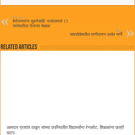
bo
tte
ts
ail
ok
r
A
pp
Previous
बेरोजगारांना सुवर्णसंधी! पनवेलमध्ये 13
जानेवारीला रोजगार मेळावा
Next
सारसोळेमधील पाणीप्रश्न अखेर मार्गी
Related Articles
आमदार प्रशांत ठाकूर यांच्या उपस्थितीत विद्यार्थ्यांना रेनकोट, शिक्षकांना छत्री
वाटप