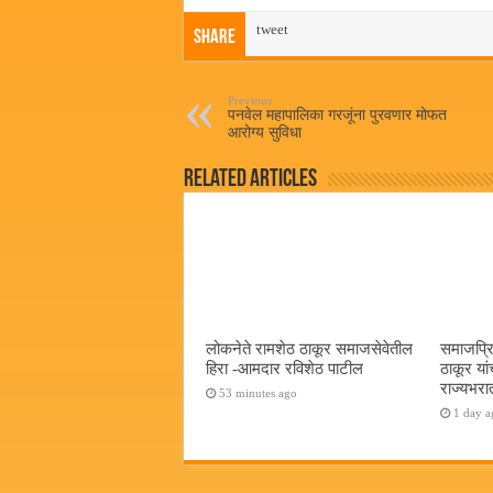
ce
wi
ha
m
bo
tweet
tte
ts
ail
Share
ok
r
A
pp
Previous
पनवेल महापालिका गरजूंना पुरवणार मोफत
आरोग्य सुविधा
Related Articles
लोकनेते रामशेठ ठाकूर समाजसेवेतील
समाजप्रि
हिरा -आमदार रविशेठ पाटील
ठाकूर यां
राज्यभरातू
53 minutes ago
1 day a