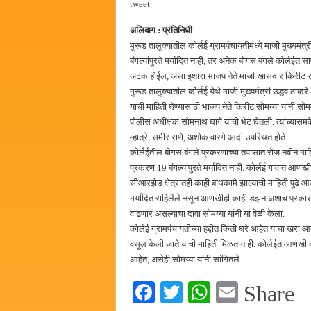
tweet
हर घर तिरंगा अभियानासंदर्भात पनवे
अलिबाग : प्रतिनिधी
कामोठे येथे समाजोपयोगी वस्तूंच्या
मुरूड तालुक्यातील कोर्लई ग्रामपंचायतीमध्ये माजी मुख्यमंत्
छत्रपती शिवाजी महाराज महाराजस्व स
बंगल्यांपुरते मर्यादित नाही, तर अनेक बोगस बंगले कोर्ल
अटक होईल, असा इशारा भाजप नेते माजी खासदार किरीट सोम
बाल्मर लॉरी आणि शेल इंडियातील क
मुरूड तालुक्यातील कोेर्लई येथे माजी मुख्यमंत्री उद्धव ठाक
याची माहिती घेण्यासाठी भाजप नेते किरीट सोमय्या यांनी सोमवा
पोलीस अधीक्षक सोमनाथ घार्गे यांची भेट घेतली. त्यांच्यासम
म्हात्रे, समीर राणे, अशोक वारगे आदी उपस्थित होते.
कोर्लईतील बोगस बंगले प्रकरणाच्या तपासात रोज नवीन माहित
प्रकरण 19 बंगल्यांपुरते मर्यादित नाही. कोर्लई गावात आण
सीआरझेड क्षेत्रातही काही बांधकामे झाल्याची माहिती पुढे आली
मर्यादित राहिलेले नसून आणखीही काही डझन अशाच प्रकारच्या
वाढणार असल्याचा दावा सोमय्या यांनी या वेळी केला.
कोर्लई ग्रामपंचायतीच्या हद्दीत किती घरे आहेत याचा खरा 
वसूल केली जाते याची माहिती मिळत नाही. कोर्लईत आणखी काह
आहेत, असेही सोमय्या यांनी सांगितले.
Fa
T
W
E
Share