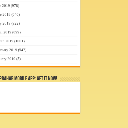
y 2019
(978)
e 2019
(646)
y 2019
(922)
il 2019
(899)
rch 2019
(1001)
ruary 2019
(547)
uary 2019
(5)
rahar Mobile App: Get it Now!