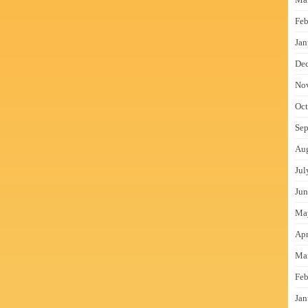
Feb
Jan
De
No
Oct
Sep
Au
Jul
Jun
Ma
Apr
Ma
Feb
Jan