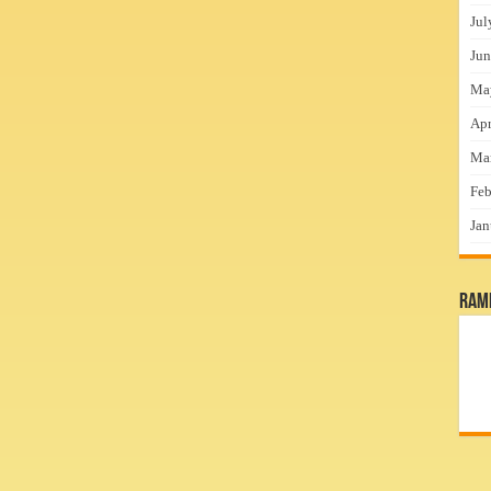
Jul
Jun
Ma
Apr
Ma
Feb
Jan
RamP