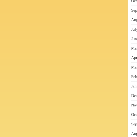
Oct
Sep
Au
Jul
Jun
Ma
Apr
Ma
Feb
Jan
De
No
Oct
Sep
Au