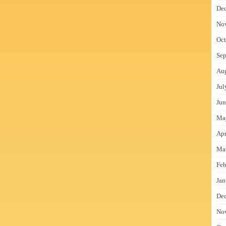
De
No
Oct
Sep
Au
Jul
Jun
Ma
Apr
Ma
Feb
Jan
De
No