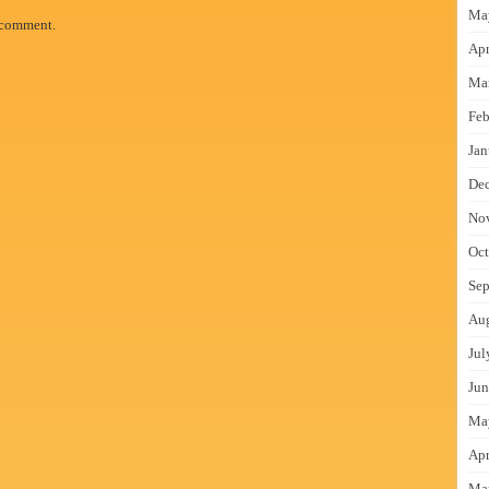
Ma
 comment.
Apr
Ma
Feb
Jan
De
No
Oct
Sep
Au
Jul
Jun
Ma
Apr
Ma