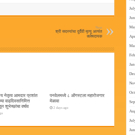
Jul
Jun
Ma
Next
श्री सदस्यांचा दुर्दैवी मृत्यू अत्यंत
क्लेषदायक
Apr
Ma
Feb
Jan
De
No
Oct
य नेतृत्व आमदार प्रशांत
पनवेलमध्ये ८ ऑगस्टला महारोजगार
च्या वाढदिवसानिमित्त
मेळावा
Sep
न शुभेच्छांचा वर्षाव
2 days ago
Au
go
Jul
Jun