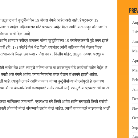
लमध्ये बैठक
Prev
 वाटपाचा उपक्रम
री उद्धव ठाकरे कुटुंबीयांचेच 19 बोगस बंगले आहेत असे नाही. हे प्रकरण 19
Au
माधान शिबिरास पनवेलमध्ये उत्स्फूर्त प्रतिसाद
ईत सापडणार आहेत. महिनाभरात मोठे प्रकरण बाहेर येईल आणि यात अजून दोन जणांना
Jul
य्या यांनी दिला आहे.
ंत्राटी कामगारांना भरघोस पगारवाढ
रे आणि आमदार रवींद्र वायकर यांच्या कुटुंबीयांच्या 19 बंगलेप्रकरणी पुढे काय झाले
Jun
री (दि. 17) कोर्लई येथे भेट दिली. त्यानंतर त्यांनी अलिबाग येथे येऊन जिल्हा
Ma
वेत भाजपचे जिल्हा उपाध्यक्ष राजेश मपारा, दिलीप भोईर, तालुका अध्यक्ष परशुराम
Apr
ी समोर येत आहे. त्यामुळे महिनाभरात या तपासातून मोठे काहीतरी बाहेर येईल. हे
Ma
खी काही असे बंगले आहेत, ज्यात नियमांना बगल देऊन बांधकामे झाली आहेत.
Feb
 आहे. त्यामुळे ठाकरे आणि वायकर यांच्या कुटुंबीयांच्या बंगल्यांपुरते हे प्रकरण
 बोगस बंगल्यांसंबधी कागदपत्रे समोर आली आहे. त्यामुळे या प्रकरणाची व्याप्ती
Jan
De
आकडा सांगितला जात नाही. प्रत्यक्षात घरे किती आहेत आणि घरपट्टी किती घरांची
ी लोकांनी बंगले बांधण्याचे उद्योग केले आहेत. त्याची कागदपत्रे माझ्याकडे आली
No
Oct
Sep
Au