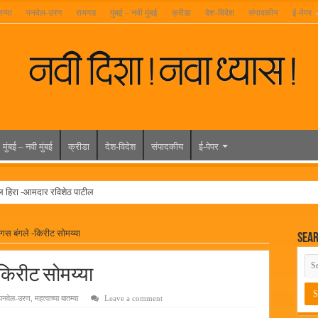
तम्या
पनवेल-उरण
रायगड
मुंबई – नवी मुंबई
क्रीडा
देश-विदेश
संपादकीय
ई-पेपर
मुंबई – नवी मुंबई
क्रीडा
देश-विदेश
संपादकीय
ई-पेपर
ल हिरा -आमदार रविशेठ पाटील
ूर यांच्या वाढदिवसानिमित्त राज्यभरातून शुभेच्छांचा वर्षाव
गस बंगले -किरीट सोमय्या
Sea
मेळावा
 निकाल जाहीर
किरीट सोमय्या
च्या मुख्य प्रशासकीय कार्यालयासह भव्य मूट कोर्टचे बुधवारी उद्घाटन
पनवेल-उरण
,
महत्वाच्या बातम्या
Leave a comment
न इमारतीचे लोकनेते रामशेठ ठाकूर यांच्या उद्घाटन