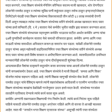
छत्रपती शिवाजी महाराज महाराजस्व समाधान शिबिरास पनवेलमध्ये उत्स्फूर्त प्रतिसाद
मदत करणारे, रयत शिक्षण संस्थेचे मॅनेजिंग कौन्सिल सदस्य माजी खासदार, थोर देणगीदार
लोकनेते रामशेठ ठाकूर व त्यांच्या सुविद्य पत्नी शकुंतला ठाकूर तसेच ठाकूर इन्फ्राप्रोजेक्ट्‌‍स
लिमिटेडने यंदाही रयत शिक्षण संस्थेच्या विकासासाठी तीन कोटी ६२ लाख रुपयांची देणगी
दिली असून त्याबद्दल त्यांचा रयत शिक्षण संस्थेच्या वतीने संस्थेचे अध्यक्ष खासदार शरद पवार
यांच्या हस्ते शनिवारी (दि. ९ मे ) सातारा येथे कर्मवीर भूमीत जाहीर हृद्य सत्कार करण्यात आला.
रयत शिक्षण संस्थेचे संस्थापक पद्मभूषण कर्मवीर भाऊराव पाटील अर्थात कर्मवीर अण्णा यांचा
६७वी पुण्यतिथी कार्यक्रम सातारा येथे समाधी परिसरात झाला. कर्मवीर अण्णा आणि रयत
माऊली यांच्या समाधीला अभिवादन करून हा समारंभ पार पडला. यावेळी लोकनेते रामशेठ
ठाकूर यांच्या अमृत महोत्सवी वाढदिवसानिमित्त रयत शिक्षण संस्थेच्या वतीने संस्थेचे अध्यक्ष
शरद पवार यांच्या हस्ते विशेष सत्कार व अभीष्टचिंतन करण्यात आले. व्यासपीठावरील उपस्थित
मान्यवरांनीही लोकनेते रामशेठ ठाकूर यांना दीर्घायुष्यासाठी शुभेच्छा दिल्या.
आपल्याकडील पैशांचा दातृत्वाने सदुपयोग कसा करायचा याचा आदर्श लोकनेते रामशेठ ठाकूर
यांनी सगळ्यांसमोर ठेवला आहे. रयत शिक्षण संस्थेचे ते माजी विद्यार्थी. ‌‘कमवा आणि शिका‌’
योजनेत त्यांचा सहभाग राहिला आहे. त्यांनी शिक्षक म्हणूनही संस्थेत सेवा केली. लोकनेते
रामशेठ ठाकूर यांचे वैशिष्ट्य म्हणजे त्यांनी शहरांसोबतच आदिवासी व ग्रामीण भागातील रयत
शिक्षण संस्थेच्या शाखांना वेळोवेळी गरजेनुसार उदार हस्ते मदत केली. संस्थेच्या गरजांवर
तातडीने प्रतिसाद देण्याचे त्यांचे कार्य सतत सुरू असते.
कर्मवीर अण्णांनी तळागाळात शिक्षणाची गंगा निर्माण केली. त्यांचे कार्य निरंतर सुरू राहिले
पाहिजे यासाठी लोकनेते रामशेठ ठाकूर अग्रेसर राहिले आणि तो वारसा ते आजही चालवत
आहेत. स्वतःची “जनार्दन भगत शिक्षण प्रसारक संस्था” असूनही त्यांनी रयत संस्थेला