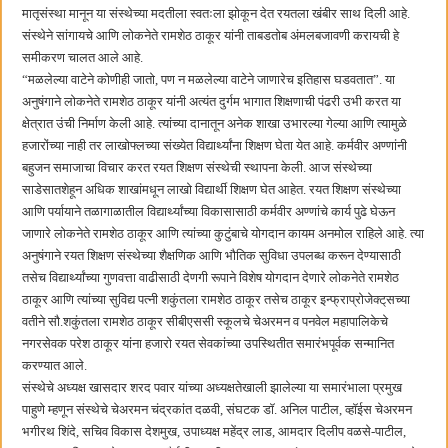
मातृसंस्था मानून या संस्थेच्या मदतीला स्वतःला झोकून देत रयतला खंबीर साथ दिली आहे.
संस्थेने सांगायचे आणि लोकनेते रामशेठ ठाकूर यांनी ताबडतोब अंमलबजावणी करायची हे
समीकरण चालत आले आहे.
“मळलेल्या वाटेने कोणीही जातो, पण न मळलेल्या वाटेने जाणारेच इतिहास घडवतात”. या
अनुषंगाने लोकनेते रामशेठ ठाकूर यांनी अत्यंत दुर्गम भागात शिक्षणाची पंढरी उभी करत या
क्षेत्रात उंची निर्माण केली आहे. त्यांच्या दानातून अनेक शाखा उभारल्या गेल्या आणि त्यामुळे
हजारोंच्या नाही तर लाखोफ्लच्या संख्येत विद्यार्थ्यांना शिक्षण घेता येत आहे. कर्मवीर अण्णांनी
बहुजन समाजाचा विचार करत रयत शिक्षण संस्थेची स्थापना केली. आज संस्थेच्या
साडेसातशेहून अधिक शाखांमधून लाखो विद्यार्थी शिक्षण घेत आहेत. रयत शिक्षण संस्थेच्या
आणि पर्यायाने तळागाळातील विद्यार्थ्यांच्या विकासासाठी कर्मवीर अण्णांचे कार्य पुढे घेऊन
जाणारे लोकनेते रामशेठ ठाकूर आणि त्यांच्या कुटुंबाचे योगदान कायम अनमोल राहिले आहे. त्या
अनुषंगाने रयत शिक्षण संस्थेच्या शैक्षणिक आणि भौतिक सुविधा उपलब्ध करून देण्यासाठी
तसेच विद्यार्थ्यांच्या गुणवत्ता वाढीसाठी देणगी रूपाने विशेष योगदान देणारे लोकनेते रामशेठ
ठाकूर आणि त्यांच्या सुविद्य पत्नी शकुंतला रामशेठ ठाकूर तसेच ठाकूर इन्फ्राप्रोजेक्ट्‌‍सच्या
वतीने सौ.शकुंतला रामशेठ ठाकूर सीबीएससी स्कूलचे चेअरमन व पनवेल महापालिकेचे
नगरसेवक परेश ठाकूर यांना हजारो रयत सेवकांच्या उपस्थितीत समारंभपूर्वक सन्मानित
करण्यात आले.
संस्थेचे अध्यक्ष खासदार शरद पवार यांच्या अध्यक्षतेखाली झालेल्या या समारंभाला प्रमुख
पाहुणे म्हणून संस्थेचे चेअरमन चंद्रकांत दळवी, संघटक डॉ. अनिल पाटील, व्हॉईस चेअरमन
भगीरथ शिंदे, सचिव विकास देशमुख, उपाध्यक्ष महेंद्र लाड, आमदार दिलीप वळसे-पाटील,