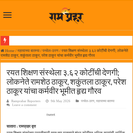
आमदार प्रशांत ठाकूर यांच्या उपस्थितीत विद्यार्थ्यांना रेनकोट, शिक्षकांना छत्री वाटप
Home
/
महत्वाच्या बातम्या
/
पनवेल-उरण
/
रयत शिक्षण संस्थेला ३.६२ कोटींची देणगी; लोकनेते
रामशेठ ठाकूर, शकुंतला ठाकूर, परेश ठाकूर यांचा कर्मवीर भूमीत हृद्य गौरव
लोकनेते रामशेठ ठाकूर समाजसेवेतील हिरा -आमदार रविशेठ पाटील
समाजप्रिय नेतृत्व आमदार प्रशांत ठाकूर यांच्या वाढदिवसानिमित्त राज्यभरातून शुभेच्छांचा वर्षाव
रयत शिक्षण संस्थेला ३.६२ कोटींची देणगी;
पनवेलमध्ये ८ ऑगस्टला महारोजगार मेळावा
लोकनेते रामशेठ ठाकूर, शकुंतला ठाकूर, परेश
सर्वात मोठ्या दिवाळी अंक स्पर्धेचा निकाल जाहीर
ठाकूर यांचा कर्मवीर भूमीत हृद्य गौरव
जनार्दन भगत शिक्षण प्रसारक संस्थेच्या मुख्य प्रशासकीय कार्यालयासह भव्य मूट कोर्टचे बुधवारी उद
Ramprahar Reporters
9th May 2026
पनवेल-उरण
,
महत्वाच्या बातम्या
Leave a comment
पालेखुर्द येथील जि.प. शाळेच्या नूतन इमारतीचे लोकनेते रामशेठ ठाकूर यांच्या उद्घाटन
tweet
हर घर तिरंगा अभियानासंदर्भात पनवेलमध्ये बैठक
कामोठे येथे समाजोपयोगी वस्तूंच्या वाटपाचा उपक्रम
सातारा : रामप्रहर वृत्त
रयत शिक्षण संस्थेच्या प्रगतीसाठी स्वतःच्या दातृत्वाने शंभर कोटींहून अधिक रुपयांची आर्थिक