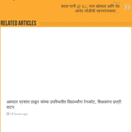
Next
काला पानी @ ६८; राज खोसला आणि देव
आनंद जोडीची रहस्यरंजकता…
Related Articles
आमदार प्रशांत ठाकूर यांच्या उपस्थितीत विद्यार्थ्यांना रेनकोट, शिक्षकांना छत्री
वाटप
18 hours ago