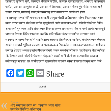
खासदार सुप्रिया सुळे, खासदार धैर्यशील पाटील, आमदार प्रशांत ठाकूर, आमदार बाळासाहेब
पाटील, आमदार आशुतोष काळे, आमदार रोहित पवार, आमदार चेतन तुपे, जे.के. जाधव, माई
सरोज पाटील, मीनाताई जगदाळे यांच्यासह इतर मान्यवरांची उपस्थिती होती.
या कार्यक्रमाच्या निमिताने राज्याचे माजी उपमुख्यमंत्री अजित पवार यांच्या निधनाबद्दल शोक
व्यक्त करून त्यांना संस्थेच्या वतीने श्रद्धांजली अर्पण करण्यात आली. यावेळी संस्थेच्या विविध
शाखांमध्ये गुणात्मक आणि संख्यात्मक विकास करून समाजाच्या विकासामध्ये अत्यंत महत्त्वपूर्ण
योगदान देणाऱ्या विविध शाखांना ‘कर्मवीर पारितोषिक’ देऊन सन्मानित करण्यात आले.
त्याचबरोबर माध्यमिक आणि महाविद्यालय स्तरावर शैक्षणिक, सामाजिक, संशोधनात्मक क्षेत्रात
अत्यंत महत्त्वाची भूमिका बजावणाऱ्या प्राध्यापक व शिक्षकांचा सन्मान करण्यात आला. याशिवाय
क्रीडा क्षेत्रात अत्यंत उल्लेखनीय कामगिरी करून संस्थेचा लौकिक वाढविणाऱ्या विद्यार्थ्यांनाही
गौरविण्यात आले. संस्थेचे चेअरमन चंद्रकांत दळवी यांनी संस्थेच्या वाटचालीचा आढावा
मनोगतातून मांडला, तर कार्यक्रमाचे प्रास्ताविक संस्थेचे सचिव विकास देशमुख यांनी केले.
Fa
T
W
E
Share
ce
wi
ha
m
bo
tte
ts
tweet
ail
ok
r
A
pp
Previous
थोर समाजसुधारक स्व. जनार्दन भगत यांना
पुण्यतिथीनिमित्त अभिवादन