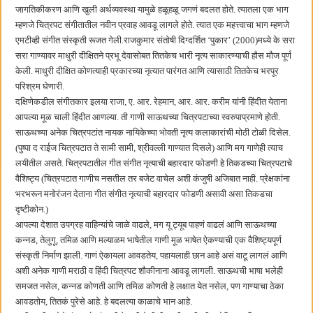
जागतिकीकरण आणि खुली अर्थव्यवस्था यामुळे हळूहळू जगणं बदलत होते. त्यातला एक भाग
म्हणजे चित्रपट संगीतातील नवीन प्रवाह आवडू लागले होते. त्यात एक महत्त्वाचा भाग म्हणजे
एमटीव्ही संगीत संस्कृती रूजत गेली.राजकुमार संतोषी दिग्दर्शित ‘पुकार’ (2000)मध्ये के सरा
सरा गाण्यावर माधुरी दीक्षितने प्रभू देवासोबत तितकेच भारी नृत्य साकारण्याची हौस मौज पूर्ण
केली. माधुरी दीक्षित कोणत्याही प्रकारच्या नृत्यात पारंगत आणि त्यासाठी तितकेच भरपूर
परिश्रम घेणारी.
दक्षिणेकडील संगीतकार इलया राजा, ए. आर. रेहमान, आर. आर. करीम यांनी हिंदीत येताना
आपल्या मूळ चाली हिंदीत आणल्या. ती गाणी साऊथच्या चित्रपटाच्या स्वरुपाप्रमाणे होती.
साऊथच्या अनेक चित्रपटांत नायक नायिकेच्या भोवती नृत्य कलाकारांची मोठी टोळी दिसेल.
(पुष्पा द राईज चित्रपटात ते सामी सामी, श्रीवल्ली गाण्यात दिसले) आणि मग गाणेही त्याच
लयीतील असते. चित्रपटातील गीत संगीत नृत्याची बहारदार फोडणी हे तिकडच्या चित्रपटाचे
वैशिष्ट्य (चित्रपटात गाणीच नसतील तर बजेट वाचेल अशी कंजुषी अजिबात नाही. प्रेक्षकांना
भरभरून मनोरंजन देताना गीत संगीत नृत्याची बहारदार फोडणी असावी असा तिकडचा
दृष्टीकोन.)
आपल्या देशात उपग्रह वाहिन्यांचे जाळे वाढले, मग यू ट्यूब पाहणं वाढलं आणि साऊथच्या
कन्नड, तेलुगू, तमिळ आणि मल्याळम भाषेतील गाणी मूळ भाषेत ऐकण्याची एक वैशिष्ट्यपूर्ण
संस्कृती निर्माण झाली. गाणं ऐकायला आवडतेय, पहायलाही छान आहे असं वाटू लागलं आणि
अशी अनेक गाणी मराठी व हिंदी चित्रपट शौकीनाना आवडू लागली. साऊथची भाषा भलेही
समजत नसेल, कन्नड कोणती आणि तमिळ कोणती हे लक्षात येत नसेल, पण गाण्याचा ठेका
आवडतोय, तितकं पुरेसे आहे. हे बदलत्या काळाचे भान आहे.