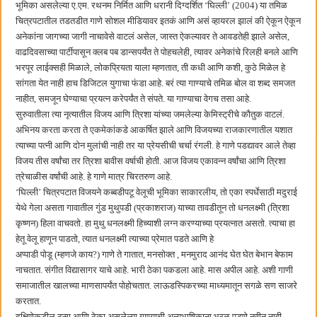
भूमिका असलेल्या ए.एम. रथनम निर्मित आणि धरानी दिग्दर्शित ‘घिल्ली’ (2004) या तमिळ
हर घर तिरंगा अभियानासंदर्भात पनवेलमध्ये बैठक
चित्रपटातील तडतडीत गाणे सोशल मीडियावर इतकं आणि असं व्हायरल झालं की ऐकून ऐकून
अनेकांना जागच्या जागी नाचावेसे वाटलं असेल, जास्त ऐकल्यावर ते आवडतेही झाले असेल,
वाढदिवसाच्या पार्टीपासून क्लब पब डान्सपर्यंत ते पोहचलेही, त्यावर अनेकांचे रिलही बनले आणि
भरपूर लाईक्सही मिळाले, लोकप्रियता याला म्हणतात, ती कधी आणि कशी, कुठे मिळेल हे
सांगता येत नाही हाच डिजिटल युगाचा फंडा आहे. बरं त्या गाण्याचे तमिळ बोल वा शब्द समजत
नाहीत, समजून घेण्याचा प्रयत्न करेपर्यंत ते संपते. या गाण्याचा वेगच तसा आहे.
सुरुवातीला त्या नृत्यातील विजय आणि त्रिशा यांच्या जमलेल्या केमिस्ट्रीचे कौतुक वाटलं.
अभिनय करता करता ते एकमेकांकडे आकर्षित झाले आणि विजयच्या राजकारणातील यशात
त्याच्या पत्नी आणि दोन मुलांची नाही तर या प्रेयसीची चर्चा रंगली. हे गाणे पडद्यावर आले तेव्हा
विजय तीस वर्षांचा तर त्रिशा बावीस वर्षाची होती. आज विजय एकावन्न वर्षांचा आणि त्रिशा
त्रेचाळीस वर्षांची आहे. हे गाणे मात्र चिरतरुण आहे.
‘घिल्ली’ चित्रपटात विजयने कब्बडीपटू वेलूची भूमिका साकारलीय, तो एका स्पर्धेसाठी मदुराई
येथे गेला असता गावातील गुंड मुथुपडी (प्रकाशराज) याच्या तावडीतून तो धनलक्ष्मी (त्रिशा
कृष्णन) हिला वाचवतो. हा मुथु धनलक्ष्मी हिच्याशी लग्न करण्याच्या प्रयत्नात असतो. त्याचा हा
हेतू वेलू हाणून पाडतो, त्यात धनलक्ष्मी त्याच्या प्रेमात पडते आणि हे
अप्पाडी पोडू (म्हणजे काय?) गाणे ते गातात, मनसोक्त , मनमुराद आनंद घेत घेत बेभान बेफाम
नाचतात. संगीत विद्यासागर याचे आहे. भारी ठेका पकडला आहे. मास अपील आहे. अशी गाणी
समाजातील खालच्या माणसापर्यंत पोहोचतात. लाऊडस्पिकरच्या माध्यमातून सगळे सण साजरे
करतात.
दक्षिणेकडील ठसा आणि ठेका असलेल्या गाण्याची अन्यभाषिकाना भुरळ पडणे नवीन नाही.