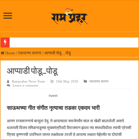
पनवेलमध्ये महारोजगार मेळाव्यास उत्स्फूर्त प्रतिसाद
Home
/
महत्वाच्या बातम्या
/
आप्पाडी पोडू…पोडू
दिल चाहता है @२५ वर्षे; कायमच तारुण्यात राहिलेला चित्रपट…
आप्पाडी पोडू…पोडू
आमदार प्रशांत ठाकूर यांच्या उपस्थितीत विद्यार्थ्यांना रेनकोट, शिक्षकांना छत्री वाटप
Ramprahar News Team
16th May 2026
महत्वाच्या बातम्या
लोकनेते रामशेठ ठाकूर समाजसेवेतील हिरा -आमदार रविशेठ पाटील
Leave a comment
समाजप्रिय नेतृत्व आमदार प्रशांत ठाकूर यांच्या वाढदिवसानिमित्त राज्यभरातून शुभेच्छांचा वर्षाव
tweet
पनवेलमध्ये ८ ऑगस्टला महारोजगार मेळावा
साऊथच्या गीत संगीत नृत्याचा तडका एकदम भारी
सर्वात मोठ्या दिवाळी अंक स्पर्धेचा निकाल जाहीर
आपण राजकारणाचे बाजूला ठेवू. ते आपल्याला समजेपर्यंत चाल वा खेळी बदललेली असते.
जनार्दन भगत शिक्षण प्रसारक संस्थेच्या मुख्य प्रशासकीय कार्यालयासह भव्य मूट कोर्टचे बुधवारी उद
थलापती विजय तमिळनाडूच्या मुख्यमंत्रीपदी विराजमान झाला त्या शपथविधीला त्याची प्रेयसी
पालेखुर्द येथील जि.प. शाळेच्या नूतन इमारतीचे लोकनेते रामशेठ ठाकूर यांच्या उद्घाटन
त्रिशा कृष्णनची उपस्थित जास्त लक्षवेधक ठरली हे आपल्या लक्षात येईपर्यंत या दोघांची