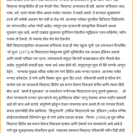
चित्रपट संस्कृतीतील ही एक वेगळी गोष्ट. चित्रपट अभ्यासात ही हवी. खरंतर संगीताला जात,
भाषा, धर्म, प्रांत यांच्या सीमा अथवा मर्यादा नसतात. ते वाहते असते. ते कानाला सुखावणारं
ठरले की भाषेची अडचण येत नाही वा येऊ नये. आजच्या ग्लोबल युगातील डिजिटल पिढीसमोर
तर जगभरातील अनेक गोष्टी आहेत, त्यातून एक प्रकारची सांस्कृतिक मिसळणे अथवा
घुसळण सुरू आहे, अगदी एखाद्या युवकाला युरोपियन देशातील म्युझिकल ग्रुप माहित्येय, नवीन
गायक तो ऐकतो. तो नव्याचा शोध घेत घेत ऐकतोय.
हिंदी चित्रपटसृष्टीवर साऊथच्या संगीताचा फंडा ही गोष्ट खूपच जुनी. एस.रामनाथन दिग्दर्शित
‘दो फूल’ (1973) या चित्रपटात मेहमूदच्या दुहेरी भूमिकेतील एक साऊथ इंडियन असतो
आणि त्याची नायिका रमा प्रभा. त्यांच्यावरचे समुद्र किनारी फक्कडबाज प्रेम गीताचे बोल
आहेत, मुत्तुकोडी कवाडी हडा. याचा अर्थ असा होतो की, समुद्रातून तूला मी हिरे माणके आणून
देईन… गाण्याचा मुखडा तमिळ भाषेत पण गाणं हिंदीत असा भन्नाट प्रकार. आजच्या भाषेत
भन्नाट कॉकटेल. हे गाणे आणि पिक्चर सुपर डुपर हिट ठरले. रसिकांची पसंती हे मोठेच देणं.
यानंतर एक तर साऊथचे चित्रपट हिंदीत डब करुन येताना तिकडचं संगीत आणि त्यावर हिंदी
बोल आले. ‘हमसे है मुकाबला’ या मसालेदार मनोरंजक चित्रपटात प्रभू दूवाचे मुक्काला… ओ
लैला गाण्यावरचे भन्नाट नृत्य म्हणजे जणू इलेक्ट्रिक शॉक! प्रभू देवाच्या अंगात स्प्रीग बसवली
आहे की काय असे वाटावे. संपूर्णपणे झोकून देऊन नाचानाच काय असते ती त्या गाण्यात दिसते.
कमल हसनचीही तीच खासियत. ‘हिन्दुस्तानी’ (तमिळ चित्रपटाचे नाव ‘इंडियन’) मधील मनिषा
कोईरालासोबतचे टेलिफोन बूथ से गाणे असेच एकदम कडक. ‘जिन्स’ (1998) हा मूळ तमिळ
चित्रपट हिंदीत डब करुन येताना तिकडचं प्रशांत आणि ऐश्वर्या राय यांच्यावरचे अम्बे अम्बे हे
गाणे मुळ मुखड्यासह लोकप्रिय झाले. नव्वदच्या दशकात चित्रपट रसिकांची नवीन पिढी होती.