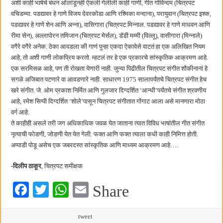
अशी काही भाषेचे बंधन ओलांडूनही ऐकली गेलीली काही गाणी, गीत गोविन्दम (चित्रपट
वचिडम्मा. पडद्यावर हे गाणे विजय देवरकोडा आणि रश्मिका मन्दाना), परायुवान (चित्रपट इश्क,
पडद्यावर हे गाणे शेन आणि अन्ना), वासिगारा (चित्रपट मिन्नाल. पडद्यावर हे गाणे माधवन आणि
रीमा सेन), अल्लापोरन तमिजान (चित्रपट मेर्सल), डॅडी मम्मी (विल्लू), वासीगारा (मिन्नाले)
वगैरे वगैरे अनेक. ठेका आवडला की गाणं पुन्हा एकदा ऐकावेसे वाटतं हा एक अलिखित नियम
आहे, तो अशी गाणी लोकप्रिय करतो. म्हटलं तर हे एक प्रकारचे सांस्कृतिक आक्रमण आहे.
एक सरमिसळ आहे, पण ती रोखता येणारी नाही. जुन्या पिढीतील चित्रपट संगीत शौकीनानां हे
सगळे अजिबात पटणारे वा आवडणारे नाही. साधारण 1975 सालापर्यंतचे चित्रपट संगीत हेच
खरे संगीत. जे. ओम प्रकाश निर्मित आणि गुलजार दिग्दर्शित ‘आन्धी’पर्यंतचे संगीत श्रवणीय
आहे, रमेश सिप्पी दिग्दर्शित ‘शोले’पासून चित्रपट संगीतात गोंगाट आला असे मानणारा मोठा
वर्ग आहे.
ते काहीही असले तरी जग अधिकाधिक जवळ येत जाताना त्यात विविध भाषांतील गीत संगीत
नृत्याची फोडणी, जोडणी येत येत गेली. फक्त आणि फक्त त्याला कधी काही निमित्त होती.
अप्पाडी पोडू असेच एक जबरदस्त सांस्कृतिक आणि माध्यम आक्रमण आहे….
-दिलीप ठाकूर
, चित्रपट समीक्षक
Fa
T
W
E
Share
ce
wi
ha
m
bo
tte
ts
tweet
ail