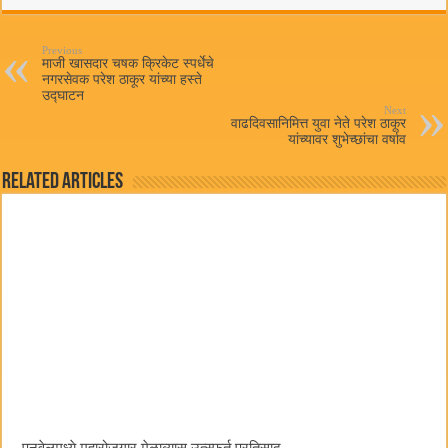
ok
r
A
pp
Previous
माजी खासदार चषक क्रिकेट स्पर्धेचे
नगरसेवक परेश ठाकूर यांच्या हस्ते
उद्घाटन
Next
वाढदिवसानिमित्त युवा नेते परेश ठाकूर
यांच्यावर शुभेच्छांचा वर्षाव
Related Articles
पनवेलमध्ये महारोजगार मेळाव्यास उत्स्फूर्त प्रतिसाद