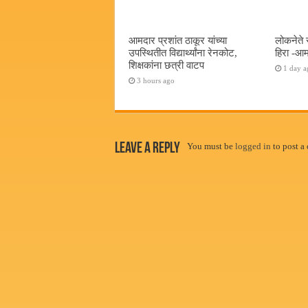
आमदार प्रशांत ठाकूर यांच्या
लोकनेते 
उपस्थितीत विद्यार्थ्यांना रेनकोट,
हिरा -आम
शिक्षकांना छत्री वाटप
1 day a
3 hours ago
Leave a Reply
You must be
logged in
to post a