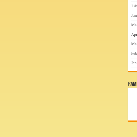
Jul
Jun
Ma
Apr
Ma
Feb
Jan
RamP