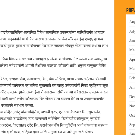
न इमारतीचे लोकनेते रामशेठ ठाकूर यांच्या उद्घाटन
Prev
लमध्ये बैठक
Au
 वाटपाचा उपक्रम
Jul
वी वाढदिवसानिमित्त आयोजित विविध सामाजिक उपक्रमांच्या मालिकेंतर्गत आमदार
माधान शिबिरास पनवेलमध्ये उत्स्फूर्त प्रतिसाद
ेशनच्या सहकार्याने आयोजित करण्यात आलेला पनवेल जॉब ड्राईव्ह २०२६ हा भव्य
Jun
कडो युवक-युवतींनी या रोजगार मेळाव्यात सहभाग नोंदवून रोजगाराच्या संधींचा लाभ
Ma
सामाजिक विकास मंडळाच्या सभागृहात झालेल्या या रोजगार मेळाव्याला सकाळपासूनच
Apr
असलेल्या उमेदवारांनी आपली शैक्षणिक पात्रता, कौशल्ये आणि अनुभव यानुसार विविध
Ma
Feb
एस, रिटेल, ग्राहक सेवा, फायनान्स, विमा, बॅक ऑफिस, मानव संसाधन (एचआर) आदी
 कंपन्यांनी जागेवरच प्राथमिक मुलाखती घेत पात्र उमेदवारांची निवड प्रक्रिया सुरू
Jan
यासपीठ उपलब्ध झाले. तरुणाईला रोजगाराच्या संधी त्यांच्या परिसरातच उपलब्ध करून
De
ल दरी कमी करणे तसेच कौशल्याधारित रोजगाराला चालना देणे हा या उपक्रमामागील
नी उत्साहाने सहभाग घेतला.
No
 सर्व्हिस, ओटू बीज सर्व्हिसेस, यशस्वी ग्रुप, एस.एच. केळकर लि., सुधरलँड,
Oct
नआयआयटी फाऊंडेशन, टाटा कन्स्लटी सर्व्हिसेस, डिजीटाईड सोल्युशन, एचडीबी
Sep
 एअरटेल, वेस्टसाईड ट्रेंट लि., एसबीआय कॅप सिक्युरिटीज आदी कंपन्यांचा सहभाग
्रता, संवाद कौशल्य, तांत्रिक ज्ञान आणि अनुभवाच्या आधारे मुलाखती घेतल्या.
Au