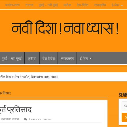
पनवेल-उरण
रायगड
मुंबई – नवी मुंबई
क्रीडा
देश-विदेश
संपादकीय
ई-पेपर
मुंबई – नवी मुंबई
क्रीडा
देश-विदेश
संपादकीय
ई-पेपर
त विद्यार्थ्यांना रेनकोट, शिक्षकांना छत्री वाटप
ल हिरा -आमदार रविशेठ पाटील
 प्रतिसाद
Sea
ूर यांच्या वाढदिवसानिमित्त राज्यभरातून शुभेच्छांचा वर्षाव
मेळावा
र्त प्रतिसाद
 निकाल जाहीर
महत्वाच्या बातम्या
Leave a comment
च्या मुख्य प्रशासकीय कार्यालयासह भव्य मूट कोर्टचे बुधवारी उद्घाटन