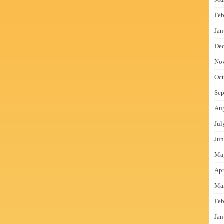
Feb
Jan
De
No
Oct
Sep
Au
Jul
Jun
Ma
Apr
Ma
Feb
Jan