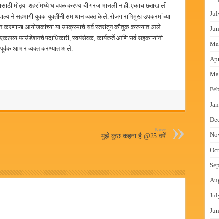
ण्यासाठी मोठ्या शहरांमध्ये धावपळ करण्याची गरज भासली नाही. एकाच छताखाली
Jul
ध झाल्याने सहभागी युवक-युवतींनी समाधान व्यक्त केले. रोजगाराभिमुख उपक्रमांच्या
यत्न करणाऱ्या आयोजकांच्या या उपक्रमाचे सर्व स्तरांतून कौतुक करण्यात आले.
Jun
एकलव्य फाउंडेशनचे पदाधिकारी, स्वयंसेवक, कार्यकर्ते आणि सर्व सहकाऱ्यांनी
Ma
ःपूर्वक आभार व्यक्त करण्यात आले.
Apr
Ma
Feb
Jan
De
Next
No
मुझे कुछ कहना है @25 वर्षे
Oct
Sep
Au
Jul
Jun