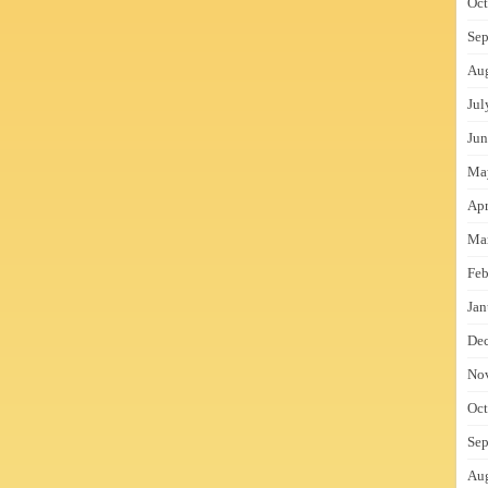
Oct
Sep
Au
Jul
Jun
Ma
Apr
Ma
Feb
Jan
De
No
Oct
Sep
Au