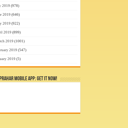
y 2019
(978)
e 2019
(646)
y 2019
(922)
il 2019
(899)
rch 2019
(1001)
ruary 2019
(547)
uary 2019
(5)
rahar Mobile App: Get it Now!