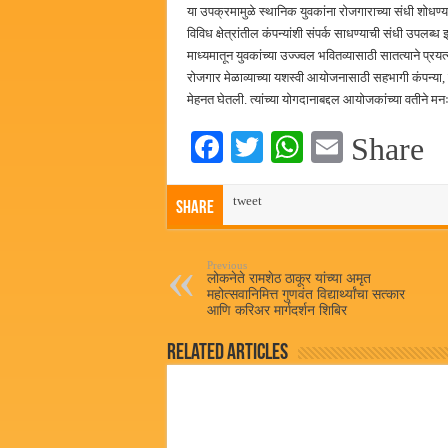
या उपक्रमामुळे स्थानिक युवकांना रोजगाराच्या संधी शोध
विविध क्षेत्रांतील कंपन्यांशी संपर्क साधण्याची संधी उपलब्
माध्यमातून युवकांच्या उज्ज्वल भवितव्यासाठी सातत्याने प्र
रोजगार मेळाव्याच्या यशस्वी आयोजनासाठी सहभागी कंपन्या, 
मेहनत घेतली. त्यांच्या योगदानाबद्दल आयोजकांच्या वतीने मन
Fa
T
W
E
Share
ce
wi
ha
m
bo
tweet
tte
ts
ail
Share
ok
r
A
pp
Previous
लोकनेते रामशेठ ठाकूर यांच्या अमृत
महोत्सवानिमित्त गुणवंत विद्यार्थ्यांचा सत्कार
आणि करिअर मार्गदर्शन शिबिर
Related Articles