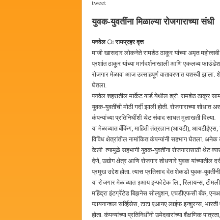
tweet
पालेखुर्द येथील जि.प. शाळेच्या नूत
युवक-युवतींना मिळाल्या रोजगाराच्या संधी
हर घर तिरंगा अभियानासंदर्भात पनवे
कामोठे येथे समाजोपयोगी वस्तूंच्या
पनवेल ः रामप्रहर वृत्त
माजी खासदार लोकनेते रामशेठ ठाकूर यांच्या अमृत महोत्स
छत्रपती शिवाजी महाराज महाराजस्व स
प्रशांत ठाकूर यांच्या मार्गदर्शनाखाली आणि एकलव्य फाउंड
रोजगार मेळावा आज उत्साहपूर्ण वातावरणात यशस्वी झाला. शे
घेतला.
पनवेल शहरातील मार्केट यार्ड येथील श्री. रामशेठ ठाकूर 
युवक-युवतींची मोठी गर्दी झाली होती. रोजगाराच्या शोधात 
कंपन्यांच्या प्रतिनिधींशी थेट संवाद साधत मुलाखती दिल्या.
या मेळाव्यात बँकिंग, माहिती तंत्रज्ञान (आयटी), आयटीई
विविध क्षेत्रांतील नामांकित कंपन्यांनी सहभाग घेतला. अनेक
केली. त्यामुळे सहभागी युवक-युवतींना रोजगारासाठी थेट व्
देणे, उद्योग क्षेत्र आणि रोजगार शोधणारे युवक यांच्याती
प्रमुख उद्देश होता. त्यास प्रतिसाद देत शेकडो युवक-युवतीं
या रोजगार मेळाव्यात ३आय इन्फोटेक लि., रिलायन्स, टीमलीज
महिंद्रा इंटर्ग्रेटेड बिझनेस सोल्युशन, एचडीएफसी बँक, ए
फायनान्शल सर्व्हिसेस, टाटा एआयए लाईफ इन्शुरन्स, भारती
होता. कंपन्यांच्या प्रतिनिधींनी उमेदवारांच्या शैक्षणिक पात