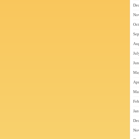
De
No
Oct
Sep
Au
Jul
Jun
Ma
Apr
Ma
Feb
Jan
De
No