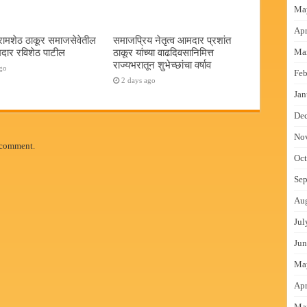
Ma
Apr
रामशेठ ठाकूर समाजसेवेतील
समाजप्रिय नेतृत्व आमदार प्रशांत
दार रविशेठ पाटील
ठाकूर यांच्या वाढदिवसानिमित्त
Ma
राज्यभरातून शुभेच्छांचा वर्षाव
go
Feb
2 days ago
Jan
De
No
 comment.
Oct
Sep
Au
Jul
Jun
Ma
Apr
Ma