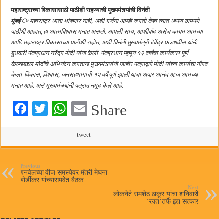
महाराष्ट्राच्या विकासासाठी पाठीशी राहण्याची मुख्यमंत्र्यांची विनंती
मुंबई ः
महाराष्ट्र आता थांबणार नाही, अशी गर्जना आम्ही करतो तेव्हा त्यात आपण ठामपणे
पाठीशी आहात, हा आत्मविश्वास मनात असतो. आपली साथ, आशीर्वाद असेच कायम आमच्या
आणि महाराष्ट्र विकासाच्या पाठीशी राहोत, अशी विनंती मुख्यमंत्री देवेंद्र फडणवीस यांनी
बुधवारी पंतप्रधान नरेंद्र मोदी यांना केली. पंतप्रधान म्हणून १२ वर्षांचा कार्यकाल पूर्ण
केल्याबद्दल मोदींचे अभिनंदन करताना मुख्यमंत्र्यांनी जाहीर पत्राद्वारे मोदी यांच्या कार्याचा गौरव
केला. विकास, विश्वास, जनसहभागाची १२ वर्षे पूर्ण झाली याचा अपार आनंद आज आमच्या
मनात आहे, असे मुख्यमंत्र्यांनी पत्रात नमूद केले आहे.
Fa
T
W
E
Share
ce
wi
ha
m
bo
tte
ts
tweet
ail
ok
r
A
pp
Previous
पनवेलच्या वीज समस्येवर मंत्री मेघना
बोर्डीकर यांच्यासमवेत बैठक
Next
लोकनेते रामशेठ ठाकूर यांचा शनिवारी
‘रयत’तर्फे हृद्य सत्कार