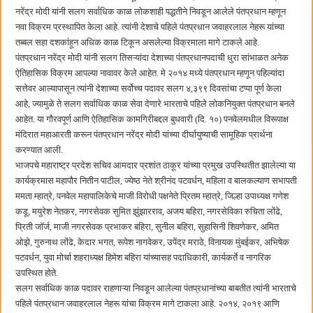
बाल्मर लॉरी आणि शेल इंडियातील कंत्राटी कामगारांना भरघोस पगारवाढ
नरेंद्र मोदी यांनी सलग सर्वाधिक काळ लोकशाही पद्धतीने निवडून आलेले पंतप्रधान म्हणून
नवा विक्रम प्रस्थापित केला आहे. त्यांनी देशाचे पहिले पंतप्रधान जवाहरलाल नेहरू यांच्या
तब्बल सहा दशकांहून अधिक काळ टिकून असलेल्या विक्रमाला मागे टाकले आहे.
पंतप्रधान नरेंद्र मोदी यांनी सलग तिसऱ्यांदा देशाच्या पंतप्रधानपदाची धुरा सांभाळत अनेक
ऐतिहासिक विक्रम आपल्या नावावर केले आहेत. मे २०१४ मध्ये पंतप्रधान म्हणून पहिल्यांदा
सत्तेवर आल्यापासून त्यांनी देशाच्या सर्वोच्च पदावर सलग ४,३९९ दिवसांचा टप्पा पूर्ण केला
आहे, ज्यामुळे ते सलग सर्वाधिक काळ सेवा देणारे भारताचे पहिले लोकनियुक्त पंतप्रधान बनले
आहेत. या गौरवपूर्ण आणि ऐतिहासिक कामगिरीबद्दल बुधवारी (दि. १०) पनवेलमधील विरूपाक्ष
मंदिरात महाआरती करून पंतप्रधान नरेंद्र मोदी यांच्या दीर्घायुष्याची सामूहिक प्रार्थना
करण्यात आली.
भाजपचे महाराष्ट्र प्रदेश सचिव आमदार प्रशांत ठाकूर यांच्या प्रमुख उपस्थितीत झालेल्या या
कार्यक्रमास महापौर नितीन पाटील, ज्येष्ठ नेते श्रीनंद पटवर्धन, महिला व बालकल्याण सभापती
ममता म्हात्रे, पनवेल महापालिकेचे माजी विरोधी पक्षनेते प्रितम म्हात्रे, जिल्हा उपाध्यक्ष गणेश
कडू, मयुरेश नेतकर, नगरसेवक सुमित झुंझारराव, अजय बहिरा, नगरसेविका रुचिता लोंढे,
प्रिती जॉर्ज, माजी नगरसेवक प्रभाकर बहिरा, सुनील बहिरा, सुहासिनी शिवणेकर, अमित
ओझे, गुरुनाथ लोंढे, केदार भगत, रूपेश नागवेकर, उपेंद्र मराठे, विनायक मुंबईकर, अभिषेक
पटवर्धन, युवा मोर्चा शहराध्यक्ष हिमेश बहिरा यांच्यासह पदाधिकारी, कार्यकर्ते व नागरिक
उपस्थित होते.
सलग सर्वाधिक काळ पदावर राहणाऱ्या निवडून आलेल्या पंतप्रधानांच्या बाबतीत त्यांनी भारताचे
पहिले पंतप्रधान जवाहरलाल नेहरू यांचा विक्रम मागे टाकला आहे. २०१४, २०१९ आणि