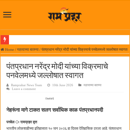
लोकनेते रामशेठ ठाकूर समाजसेवेतील हिरा -आमदार रविशेठ पाटील
Home
/
महत्वाच्या बातम्या
/
पंतप्रधान नरेंद्र मोदी यांच्या विक्रमाचे पनवेलमध्ये जल्लोषात स्वागत
समाजप्रिय नेतृत्व आमदार प्रशांत ठाकूर यांच्या वाढदिवसानिमित्त राज्यभरातून शुभेच्छांचा वर्षाव
पंतप्रधान नरेंद्र मोदी यांच्या विक्रमाचे
पनवेलमध्ये ८ ऑगस्टला महारोजगार मेळावा
पनवेलमध्ये जल्लोषात स्वागत
सर्वात मोठ्या दिवाळी अंक स्पर्धेचा निकाल जाहीर
Ramprahar News Team
10th June 2026
महत्वाच्या बातम्या
जनार्दन भगत शिक्षण प्रसारक संस्थेच्या मुख्य प्रशासकीय कार्यालयासह भव्य मूट कोर्टचे बुधवारी उद
Leave a comment
पालेखुर्द येथील जि.प. शाळेच्या नूतन इमारतीचे लोकनेते रामशेठ ठाकूर यांच्या उद्घाटन
tweet
हर घर तिरंगा अभियानासंदर्भात पनवेलमध्ये बैठक
नेहरूंना मागे टाकत सलग सर्वाधिक काळ पंतप्रधानपदी
कामोठे येथे समाजोपयोगी वस्तूंच्या वाटपाचा उपक्रम
पनवेल ः रामप्रहर वृत्त
छत्रपती शिवाजी महाराज महाराजस्व समाधान शिबिरास पनवेलमध्ये उत्स्फूर्त प्रतिसाद
भारतीय लोकशाहीच्या इतिहासात १० जून २०२६ हा दिवस ऐतिहासिक ठरला आहे. पंतप्रधान