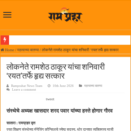
लोकनेते रामशेठ ठाकूर समाजसेवेतील हिरा -आमदार रविशेठ पाटील
Home
/
महत्वाच्या बातम्या
/
लोकनेते रामशेठ ठाकूर यांचा शनिवारी ‘रयत’तर्फे हृद्य सत्कार
समाजप्रिय नेतृत्व आमदार प्रशांत ठाकूर यांच्या वाढदिवसानिमित्त राज्यभरातून शुभेच्छांचा वर्षाव
लोकनेते रामशेठ ठाकूर यांचा शनिवारी
पनवेलमध्ये ८ ऑगस्टला महारोजगार मेळावा
‘रयत’तर्फे हृद्य सत्कार
सर्वात मोठ्या दिवाळी अंक स्पर्धेचा निकाल जाहीर
Ramprahar News Team
10th June 2026
महत्वाच्या बातम्या
जनार्दन भगत शिक्षण प्रसारक संस्थेच्या मुख्य प्रशासकीय कार्यालयासह भव्य मूट कोर्टचे बुधवारी उद
Leave a comment
पालेखुर्द येथील जि.प. शाळेच्या नूतन इमारतीचे लोकनेते रामशेठ ठाकूर यांच्या उद्घाटन
tweet
हर घर तिरंगा अभियानासंदर्भात पनवेलमध्ये बैठक
संस्थेचे अध्यक्ष खासदार शरद पवार यांच्या हस्ते होणार गौरव
कामोठे येथे समाजोपयोगी वस्तूंच्या वाटपाचा उपक्रम
सातारा : रामप्रहर वृत्त
छत्रपती शिवाजी महाराज महाराजस्व समाधान शिबिरास पनवेलमध्ये उत्स्फूर्त प्रतिसाद
रयत शिक्षण संस्थेच्या मॅनेजिंग कौन्सिलचे ज्येष्ठ सदस्य, थोर दानशूर व्यक्तिमत्त्व माजी