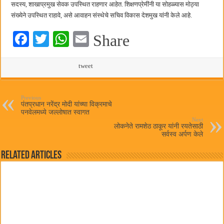
सदस्य, शाखाप्रमुख सेवक उपस्थित राहणार आहेत. शिक्षणप्रेमींनी या सोहळ्यास मोठ्या
संख्येने उपस्थित राहावे, असे आवाहन संस्थेचे सचिव विकास देशमुख यांनी केले आहे.
Fa
T
W
E
Share
ce
wi
ha
m
bo
tte
ts
tweet
ail
ok
r
A
pp
Previous
पंतप्रधान नरेंद्र मोदी यांच्या विक्रमाचे
पनवेलमध्ये जल्लोषात स्वागत
Next
लोकनेते रामशेठ ठाकूर यांनी रयतेसाठी
सर्वस्व अर्पण केले
Related Articles