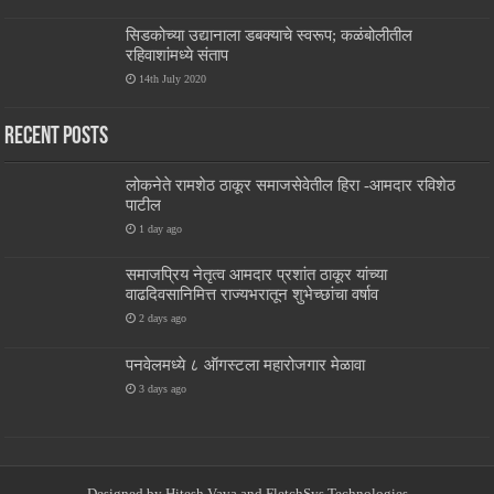
सिडकोच्या उद्यानाला डबक्याचे स्वरूप; कळंबोलीतील
रहिवाशांमध्ये संताप
14th July 2020
Recent Posts
लोकनेते रामशेठ ठाकूर समाजसेवेतील हिरा -आमदार रविशेठ
पाटील
1 day ago
समाजप्रिय नेतृत्व आमदार प्रशांत ठाकूर यांच्या
वाढदिवसानिमित्त राज्यभरातून शुभेच्छांचा वर्षाव
2 days ago
पनवेलमध्ये ८ ऑगस्टला महारोजगार मेळावा
3 days ago
Designed by
Hitesh Vava and
FletchSys Technologies