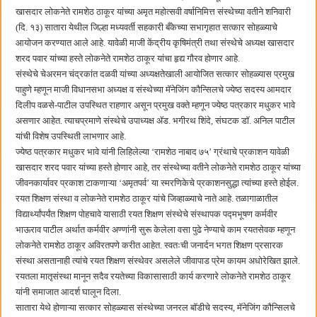
बाल्मर लॉरी आणि शेल इंडियातील कंत्राटी कामगारांना भरघोस पगारवाढ
खासदार लोकनेते रामशेठ ठाकूर यांच्या अमृत महोत्सवी वर्षानिमित्त संस्थेच्या वतीने शनिवारी
(दि. १३) सातारा येथील जिल्हा मध्यवर्ती सहकारी बँकेच्या सभागृहात सत्कार सोहळ्याचे
आयोजन करण्यात आले आहे. यावेळी माजी केंद्रीय कृषिमंत्री तथा संस्थेचे अध्यक्ष खासदार
शरद पवार यांच्या हस्ते लोकनेते रामशेठ ठाकूर यांचा हृद्य गौरव होणार आहे.
संस्थेचे चेअरमन चंद्रकांत दळवी यांच्या अध्यक्षतेखाली आयोजित सत्कार सोहळ्यास प्रमुख
पाहुणे म्हणून माजी विधानसभा अध्यक्ष व संस्थेच्या मॅनेजिंग कौन्सिलचे ज्येष्ठ सदस्य आमदार
दिलीप वळसे-पाटील उपस्थित राहणार असून प्रमुख वक्ते म्हणून ज्येष्ठ पत्रकार मधुकर भावे
असणार आहेत. त्याचप्रमाणे संस्थेचे उपाध्यक्ष ॲड. भगीरथ शिंदे, संघटक डॉ. अनिल पाटील
यांची विशेष उपस्थिती लाभणार आहे.
ज्येष्ठ पत्रकार मधुकर भावे यांनी लिहिलेल्या ‌‘रामशेठ नाबाद ७५‌’ ग्रंथाचे प्रकाशन यावेळी
खासदार शरद पवार यांच्या हस्ते होणार आहे, तर संस्थेच्या वतीने लोकनेते रामशेठ ठाकूर यांच्या
जीवनकार्यावर प्रकाश टाकणाऱ्या ‌‘अमृतपर्व‌’ या स्मरणिकेचे प्रकाशनसुद्धा त्यांच्या हस्ते होईल.
रयत शिक्षण संस्था व लोकनेते रामशेठ ठाकूर यांचे जिव्हाळ्याचे नाते आहे. तळागाळातील
विद्यार्थ्यांपर्यंत शिक्षण पोहचावे यासाठी रयत शिक्षण संस्थेचे संस्थापक पद्मभूषण कर्मवीर
भाऊराव पाटील अर्थात कर्मवीर अण्णांनी सुरू केलेला वसा पुढे नेण्याचे काम रयतसेवक म्हणून
लोकनेते रामशेठ ठाकूर अविरतपणे करीत आहेत. स्वतःची जनार्दन भगत शिक्षण प्रसारक
संस्था असतानाही त्यांचे रयत शिक्षण संस्थेवर असलेले जीवापाड प्रेम कायम अधोरेखित झाले.
रयतला मातृसंस्था मानून सदैव रयतेच्या विकासासाठी कार्य करणारे लोकनेते रामशेठ ठाकूर
यांनी समाजात आदर्श घालून दिला.
सातारा येथे होणाऱ्या सत्कार सोहळ्यास संस्थेच्या जनरल बॉडीचे सदस्य, मॅनेजिंग कौन्सिलचे