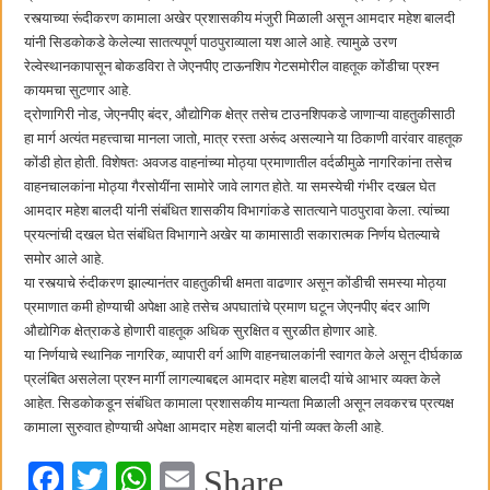
कॉमनवेल्थ टेबल टेनिस स्पर्धेत सीकेटीच्या स्वस्तिका घोषची सुवर्णझेप
रस्त्याच्या रूंदीकरण कामाला अखेर प्रशासकीय मंजुरी मिळाली असून आमदार महेश बालदी
यांनी सिडकोकडे केलेल्या सातत्यपूर्ण पाठपुराव्याला यश आले आहे. त्यामुळे उरण
रेल्वेस्थानकापासून बोकडविरा ते जेएनपीए टाऊनशिप गेटसमोरील वाहतूक कोंडीचा प्रश्न
कायमचा सुटणार आहे.
द्रोणागिरी नोड, जेएनपीए बंदर, औद्योगिक क्षेत्र तसेच टाउनशिपकडे जाणाऱ्या वाहतुकीसाठी
हा मार्ग अत्यंत महत्त्वाचा मानला जातो, मात्र रस्ता अरूंंद असल्याने या ठिकाणी वारंवार वाहतूक
कोंडी होत होती. विशेषतः अवजड वाहनांच्या मोठ्या प्रमाणातील वर्दळीमुळे नागरिकांना तसेच
वाहनचालकांना मोठ्या गैरसोयींना सामोरे जावे लागत होते. या समस्येची गंभीर दखल घेत
आमदार महेश बालदी यांनी संबंधित शासकीय विभागांकडे सातत्याने पाठपुरावा केला. त्यांच्या
प्रयत्नांची दखल घेत संबंधित विभागाने अखेर या कामासाठी सकारात्मक निर्णय घेतल्याचे
समोर आले आहे.
या रस्त्याचे रुंदीकरण झाल्यानंतर वाहतुकीची क्षमता वाढणार असून कोंडीची समस्या मोठ्या
प्रमाणात कमी होण्याची अपेक्षा आहे तसेच अपघातांचे प्रमाण घटून जेएनपीए बंदर आणि
औद्योगिक क्षेत्राकडे होणारी वाहतूक अधिक सुरक्षित व सुरळीत होणार आहे.
या निर्णयाचे स्थानिक नागरिक, व्यापारी वर्ग आणि वाहनचालकांनी स्वागत केले असून दीर्घकाळ
प्रलंबित असलेला प्रश्न मार्गी लागल्याबद्दल आमदार महेश बालदी यांचे आभार व्यक्त केले
आहेत. सिडकोकडून संबंधित कामाला प्रशासकीय मान्यता मिळाली असून लवकरच प्रत्यक्ष
कामाला सुरुवात होण्याची अपेक्षा आमदार महेश बालदी यांनी व्यक्त केली आहे.
Fa
T
W
E
Share