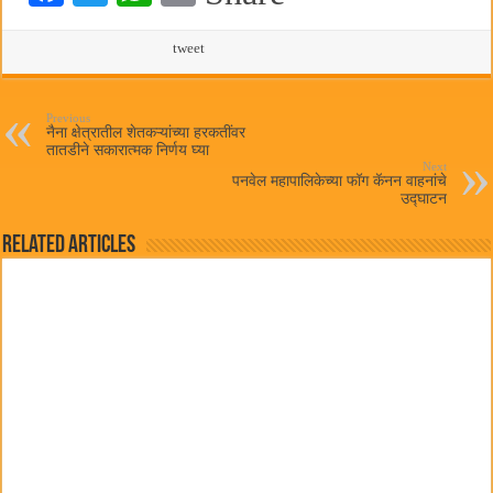
ce
wi
ha
m
bo
tte
ts
tweet
ail
ok
r
A
pp
Previous
नैना क्षेत्रातील शेतकऱ्यांच्या हरकतींवर
तातडीने सकारात्मक निर्णय घ्या
Next
पनवेल महापालिकेच्या फॉग कॅनन वाहनांचे
उद्घाटन
Related Articles