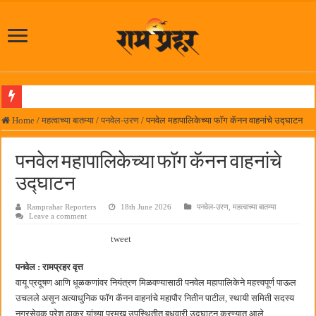
समाजप्रिय नेतृत्व आमदार प्रशांत ठाकूर यांच्या वाढदिवसानिमित्त राज्यभरातून शुभेच्छांचा वर्षाव
Home
/
महत्वाच्या बातम्या
/
पनवेल-उरण
/
पनवेल महापालिकेच्या फॉग कॅनन वाहनांचे उद्घाटन
पनवेलमध्ये ८ ऑगस्टला महारोजगार मेळावा
पनवेल महापालिकेच्या फॉग कॅनन वाहनांचे
सर्वात मोठ्या दिवाळी अंक स्पर्धेचा निकाल जाहीर
उद्घाटन
जनार्दन भगत शिक्षण प्रसारक संस्थेच्या मुख्य प्रशासकीय कार्यालयासह भव्य मूट कोर्टचे बुधवारी उद
Ramprahar Reporters
18th June 2026
पनवेल-उरण
,
महत्वाच्या बातम्या
पालेखुर्द येथील जि.प. शाळेच्या नूतन इमारतीचे लोकनेते रामशेठ ठाकूर यांच्या उद्घाटन
Leave a comment
हर घर तिरंगा अभियानासंदर्भात पनवेलमध्ये बैठक
tweet
कामोठे येथे समाजोपयोगी वस्तूंच्या वाटपाचा उपक्रम
पनवेल : रामप्रहर वृत्त
छत्रपती शिवाजी महाराज महाराजस्व समाधान शिबिरास पनवेलमध्ये उत्स्फूर्त प्रतिसाद
वायू प्रदूषण आणि धूळकणांवर नियंत्रण मिळवण्यासाठी पनवेल महापालिकेने महत्त्वपूर्ण पाऊल
उचलले असून अत्याधुनिक फॉग कॅनन वाहनांचे महापौर नितीन पाटील, स्थायी समिती सदस्य
बाल्मर लॉरी आणि शेल इंडियातील कंत्राटी कामगारांना भरघोस पगारवाढ
नगरसेवक परेश ठाकूर यांच्या प्रमुख उपस्थितीत बुधवारी उद्घाटन करण्यात आले.