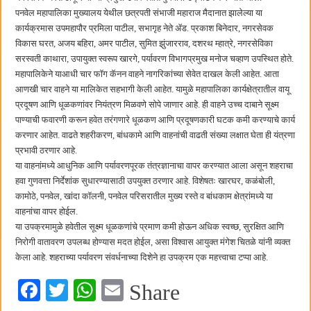
कॉमनवेल्थ टेबल टेनिस स्पर्धेत सीकेटीच्या स्वस्तिका घोषची सुवर्णझेप
पनवेल महापालिका मुख्यालय येथील छत्रपती संभाजी महाराज मैदानात झालेल्या या
कार्यक्रमास उपमहापौर प्रमिला पाटील, सभागृह नेते ॲड. प्रकाश बिनेदार, नगरसेवक
विकास घरत, अजय बहिरा, अमर पाटील, सुमित झुंजारराव, दशरथ म्हात्रे, नगरसेविका
सरस्वती काथारा, उपायुक्त स्वरूप खारगे, पर्यावरण विभागप्रमुख मनोज चव्हाण उपस्थित होते.
महापालिकेने याआधी चार फॉग कॅनन वाहने नागरिकांच्या सेवेत दाखल केली आहेत. आता
आणखी चार वाहने या मालिकेत सहभागी केली आहेत. यामुळे महापालिका कार्यक्षेत्रातील वायू
प्रदूषण आणि धूळकणांवर नियंत्रण मिळवणे सोपे जाणार आहे. ही वाहने उच्च दाबाने सूक्ष्म
पाण्याची फवारणी करून हवेत तरंगणारे धूळकण आणि प्रदूषणकारी घटक कमी करण्याचे कार्य
करणार आहेत. वाढते शहरीकरण, बांधकामे आणि वाहनांची वाढती संख्या लक्षात घेता ही यंत्रणा
प्रभावी ठरणार आहे.
या वाहनांमध्ये आधुनिक आणि पर्यावरणपूरक तंत्रज्ञानाचा वापर करण्यात आला असून शहराचा
हवा गुणवत्ता निर्देशांक सुधारण्यासाठी उपयुक्त ठरणार आहे. विशेषतः खारघर, कळंबोली,
कामोठे, पनवेल, खांदा कॉलनी, पनवेल परिसरातील मुख्य रस्ते व बांधकाम क्षेत्रांमध्ये या
वाहनांचा वापर होईल.
या उपक्रमामुळे हवेतील सूक्ष्म धूळकणांचे प्रमाण कमी होऊन अधिक स्वच्छ, सुरक्षित आणि
निरोगी वातावरण उपलब्ध होण्यास मदत होईल, असा विश्वास आयुक्त मंगेश चितळे यांनी व्यक्त
केला आहे. शहराच्या पर्यावरण संवर्धनाच्या दिशेने हा उपक्रम एक महत्त्वाचा टप्पा आहे.
Fa
T
W
E
Share