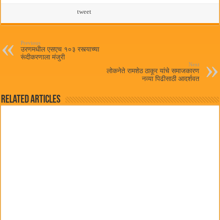
ce
wi
ha
m
bo
tte
ts
tweet
ail
ok
r
A
pp
Previous
उरणमधील एसएच १०३ रस्त्याच्या
रूंदीकरणाला मंजुरी
Next
लोकनेते रामशेठ ठाकूर यांचे समाजकारण
नव्या पिढीसाठी आदर्शवत
Related Articles