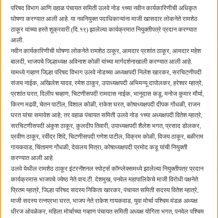
बाल्मर लॉरी आणि शेल इंडियातील कंत्राटी कामगारांना भरघोस पगारवाढ
परिषद विभाग आणि वहाळ पंचायत समिती उलवे नोड १च्या नवीन कार्यकारिणीची अधिकृत
घोषणा करण्यात आली आहे. या नवनियुक्त पदाधिकाऱ्यांना माजी खासदार लोकनेते रामशेठ
ठाकूर यांच्या हस्ते शुक्रवारी (दि.१९) झालेल्या कार्यक्रमात नियुक्तीपत्रे प्रदान करण्यात
आली.
नवीन कार्यकारिणीची घोषणा लोकनेते रामशेठ ठाकूर, आमदार प्रशांत ठाकूर, आमदार महेश
बालदी, भाजपचे जिल्हाध्यक्ष अविनाश कोळी यांच्या मार्गदर्शनाखाली करण्यात आली आहे.
यामध्ये गव्हाण जिल्हा परिषद विभाग उलवे नोडच्या अध्यक्षपदी निलेश खारकर, सरचिटणीपदी
संजय नाईक, अखिलेश यादव, रमेश ठाकूर, उपाध्यक्षपदी अभिमन्यू दापोलकर, हरेश्वर म्हात्रे,
प्रशांत घरत, दिलीप चव्हाण, चिटणीसपदी रामदास नाईक, भानूदास कडू, मनोज कुमार मौर्या,
किरण मढवी, चेतन पाटील, विशाल कोळी, राकेश घरत, कोषाध्यक्षपदी दीपक गोंधळी, राजन
घरत यांचा समावेश आहे; तर वहाळ पंचायत समिती उलवे नोड १च्या अध्यक्षपदी वितेश म्हात्रे,
सरचिटणीसपदी अंकुश ठाकूर, कुलदीप तिवारी, उपाध्यक्षपदी शैलेश भगत, प्रसाद डोलकर,
प्रवीण ठाकूर, रवींद्र शिंदे, चिटणीसपदी गणेश पाटील, विक्रम कोळी, विजय ठाकूर, बळीराम
गायकवाड, चिंतामण गोंधळी, देवालय मित्रा, कोषाध्यक्षपदी प्रमोद कडू यांची नियुक्ती
करण्यात आली आहे.
उलवे येथील रामशेठ ठाकूर इंटरनॅशनल स्पोर्ट्स कॉम्प्लेक्समध्ये झालेल्या नियुक्तीपत्र प्रदान
कार्यक्रमास भाजपचे ज्येष्ठ नेते वाय.टी. देशमुख, पनवेल महापालिकेचे माजी विरोधी पक्षनेते
प्रितम म्हात्रे, जिल्हा परिषद सदस्य निकिता खारकर, पंचायत समिती सदस्य वितेश म्हात्रे,
माजी सदस्य रत्नप्रभा घरत, भाजप नेते राकेश गायकवाड, युवा मोर्चा पश्चिम मंडळ अध्यक्ष
धीरज ओवळेकर, महिला मोर्चाच्या गव्हाण पंचायत समिती अध्यक्ष योगिता भगत, पनवेल पश्चिम