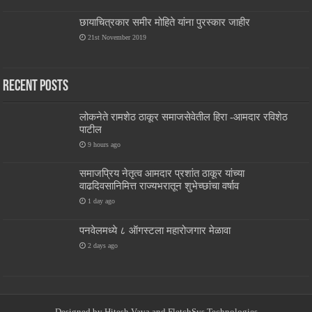
छायाचित्रकार समीर मोहिते यांना पुरस्कार जाहीर
21st November 2019
Recent Posts
लोकनेते रामशेठ ठाकूर समाजसेवेतील हिरा -आमदार रविशेठ
पाटील
9 hours ago
समाजप्रिय नेतृत्व आमदार प्रशांत ठाकूर यांच्या
वाढदिवसानिमित्त राज्यभरातून शुभेच्छांचा वर्षाव
1 day ago
पनवेलमध्ये ८ ऑगस्टला महारोजगार मेळावा
2 days ago
Designed by
Hitesh Vava and
FletchSys Technologies