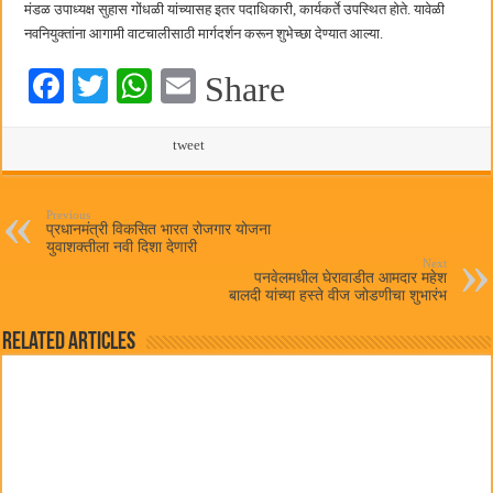
मंडळ उपाध्यक्ष सुहास गोंधळी यांच्यासह इतर पदाधिकारी, कार्यकर्ते उपस्थित होते. यावेळी
नवनियुक्तांना आगामी वाटचालीसाठी मार्गदर्शन करून शुभेच्छा देण्यात आल्या.
Fa
T
W
E
Share
ce
wi
ha
m
bo
tte
ts
tweet
ail
ok
r
A
pp
Previous
प्रधानमंत्री विकसित भारत रोजगार योजना
युवाशक्तीला नवी दिशा देणारी
Next
पनवेलमधील घेरावाडीत आमदार महेश
बालदी यांच्या हस्ते वीज जोडणीचा शुभारंभ
Related Articles