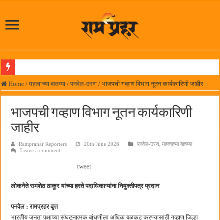
लोकनेते रामशेठ ठाकूर समाजसेवेतील हिरा -आमदार रविशेठ पाटील
Home
/
महत्वाच्या बातम्या
/
पनवेल-उरण
/
भाजपची गव्हाण विभाग नूतन कार्यकारिणी जाहीर
समाजप्रिय नेतृत्व आमदार प्रशांत ठाकूर यांच्या वाढदिवसानिमित्त राज्यभरातून शुभेच्छांचा वर्षाव
भाजपची गव्हाण विभाग नूतन कार्यकारिणी
पनवेलमध्ये ८ ऑगस्टला महारोजगार मेळावा
जाहीर
सर्वात मोठ्या दिवाळी अंक स्पर्धेचा निकाल जाहीर
Ramprahar Reporters
20th June 2026
पनवेल-उरण
,
महत्वाच्या बातम्या
जनार्दन भगत शिक्षण प्रसारक संस्थेच्या मुख्य प्रशासकीय कार्यालयासह भव्य मूट कोर्टचे बुधवारी उद
Leave a comment
पालेखुर्द येथील जि.प. शाळेच्या नूतन इमारतीचे लोकनेते रामशेठ ठाकूर यांच्या उद्घाटन
tweet
हर घर तिरंगा अभियानासंदर्भात पनवेलमध्ये बैठक
लोकनेते रामशेठ ठाकूर यांच्या हस्ते पदाधिकाऱ्यांना नियुक्तीपत्र प्रदान
कामोठे येथे समाजोपयोगी वस्तूंच्या वाटपाचा उपक्रम
पनवेल : रामप्रहर वृत्त
छत्रपती शिवाजी महाराज महाराजस्व समाधान शिबिरास पनवेलमध्ये उत्स्फूर्त प्रतिसाद
भारतीय जनता पक्षाच्या संघटनात्मक बांधणीला अधिक बळकट करण्यासाठी गव्हाण जिल्हा