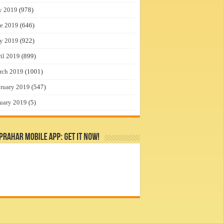
y 2019
(978)
e 2019
(646)
y 2019
(922)
il 2019
(899)
rch 2019
(1001)
ruary 2019
(547)
uary 2019
(5)
rahar Mobile App: Get it Now!