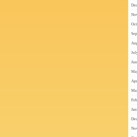
De
No
Oct
Sep
Au
Jul
Jun
Ma
Apr
Ma
Feb
Jan
De
No