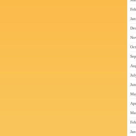
Feb
Jan
De
No
Oct
Sep
Au
Jul
Jun
Ma
Apr
Ma
Feb
Jan