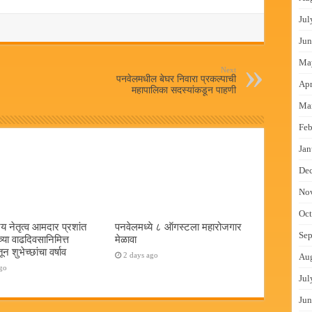
Jul
Jun
Ma
Next
पनवेलमधील बेघर निवारा प्रकल्पाची
Apr
महापालिका सदस्यांकडून पाहणी
Ma
Feb
Jan
De
No
Oct
य नेतृत्व आमदार प्रशांत
पनवेलमध्ये ८ ऑगस्टला महारोजगार
Sep
च्या वाढदिवसानिमित्त
मेळावा
न शुभेच्छांचा वर्षाव
2 days ago
Au
go
Jul
Jun