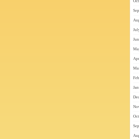
Oct
Sep
Au
Jul
Jun
Ma
Apr
Ma
Feb
Jan
De
No
Oct
Sep
Au