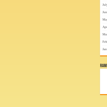
Jul
Jun
Ma
Apr
Ma
Feb
Jan
RamP