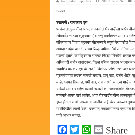
Ramprahar Reporters
20th June 2026
हर घर तिरंगा अभियानासंदर्भात पनवे
tweet
कामोठे येथे समाजोपयोगी वस्तूंच्या
रसायनी : रामप्रहर वृत्त
छत्रपती शिवाजी महाराज महाराजस्व स
पनवेल तालुक्यातील आपट्याजवळील घेरावाडीला अखेर वीज 
बाल्मर लॉरी आणि शेल इंडियातील क
लोकार्पण सोहळा शुक्रवारी (दि.१९) कार्यतत्पर आमदार महेश 
पहिल्यांदाच विजेचा प्रकाश पोहचल्याने संपूर्ण घेरावाडीत 
आमदार महेश बालदी यांच्या जिल्हा वार्षिक नियोजन निधी अंतर्ग
यशस्वी झाले. कार्यक्रमास रायगड जिल्हा परिषदेचे अध्यक्
अधिकारी समीर वाठारकर, जिल्हा परिषद सदस्य आत्माराम भस
सदाशिव वास्कर, एम.के. गडगे, विद्याधर जोशी, रत्नाकर घरत, 
ग्रामपंचायत सदस्य मारुती चव्हाण, दामू माडे, दर्शन भोईर, सु
माडे, गणपत पिरकड, धर्मी वाघ, राम पारधी, मंगल्या माडे यांच
यावेळी आमदार महेश बालदी म्हणाले की, समाजातील शेवटच्य
मानणारे आपण सर्व आहोत. आज घेरावाडीत वीज आल्यामुळे नि
हाल होतात याची आपल्याला जाणीव आहे. येत्या काळात तुमच्य
ग्वाहीदेखील त्यांनी दिली. दरम्यान, स्वातंत्र्यानंतर प्रथम
यांचे आभार मानले.
Fa
T
W
E
Share