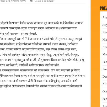
पनवेल-उरण
,
महत्वाच्या बातम्या
Leave a comment
लमध्ये बैठक
Prev
 वाटपाचा उपक्रम
Au
माधान शिबिरास पनवेलमध्ये उत्स्फूर्त प्रतिसाद
जोडणी मिळाल्याने येथील अंधार कायमचा दूर झाला आहे. या ऐतिहासिक कामाचा
Jul
ंत्राटी कामगारांना भरघोस पगारवाढ
बालदी यांच्या हस्ते अत्यंत उत्साहात झाला. आदिवासी बंधू-भगिनींच्या घरात
Jun
दिवाळीसारखे वातावरण पहायला मिळाले.
त या महत्त्वपूर्ण कामाचे नियोजन करण्यात आले होते, जे प्रयत्न व पाठपुराव्यामुळे
Ma
ष मंगेश वाकडीकर, पनवेल पंचायत समितीच्या सभापती रंजना वास्कर, गटविकास
Apr
्मा, पंचायत समिती सदस्य राजेंद्र पाटील, मयूर शेलार तसेच अतुल घरत,
Ma
ज्येष्ठ नेते ज्ञानेश्वर भोईर, उपसरपंच असद पिट्टू, एमएसीबीचे श्री. देशमुख,
हास कदम, राजू देशमुख, महेंद्र टेंबे, धोंडू चव्हाण, शिवदास भोईर, परेश भोईर, दामू
Feb
्यासह पदाधिकारी, कार्यकर्ते, आणि ग्रामस्थ उपस्थित होते.
Jan
ा माणसाला त्याच्या उत्थानासाठी जो मदत करेल, तोच खरा सहकारी हा विचार
श्चितच एक वेगळा आनंद आहे, कारण दुर्गम भागात वीज नसल्याने नागरिकांचे काय
De
ा इतर समस्या सोडवण्यासाठीही मी सरकार दरबारी पूर्ण प्रयत्न करेन, अशी
No
च विद्युत सुविधा आणल्याबद्दल घेरावाडीतील समस्त ग्रामस्थांनी आमदार महेश बालदी
Oct
Sep
Au