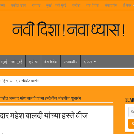
तम्या
पनवेल-उरण
रायगड
मुंबई – नवी मुंबई
क्रीडा
देश-विदेश
संपादकीय
ई-पेपर
मुंबई – नवी मुंबई
क्रीडा
देश-विदेश
संपादकीय
ई-पेपर
ल हिरा -आमदार रविशेठ पाटील
ूर यांच्या वाढदिवसानिमित्त राज्यभरातून शुभेच्छांचा वर्षाव
ाडीत आमदार महेश बालदी यांच्या हस्ते वीज जोडणीचा शुभारंभ
Sea
मेळावा
 निकाल जाहीर
 महेश बालदी यांच्या हस्ते वीज
च्या मुख्य प्रशासकीय कार्यालयासह भव्य मूट कोर्टचे बुधवारी उद्घाटन
न इमारतीचे लोकनेते रामशेठ ठाकूर यांच्या उद्घाटन