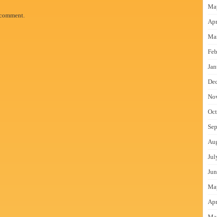
Ma
 comment.
Apr
Ma
Feb
Jan
De
No
Oct
Sep
Au
Jul
Jun
Ma
Apr
Ma