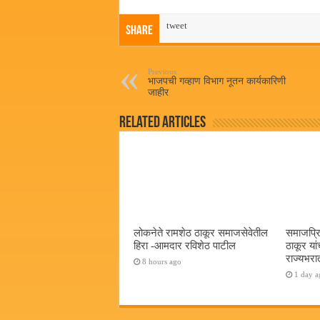
ce
wi
ha
m
bo
tweet
tte
ts
ail
Share
ok
r
A
pp
Previous
भाजपची गव्हाण विभाग नूतन कार्यकारिणी
जाहीर
Related Articles
लोकनेते रामशेठ ठाकूर समाजसेवेतील
समाजप्रि
हिरा -आमदार रविशेठ पाटील
ठाकूर यां
राज्यभरातू
8 hours ago
1 day a