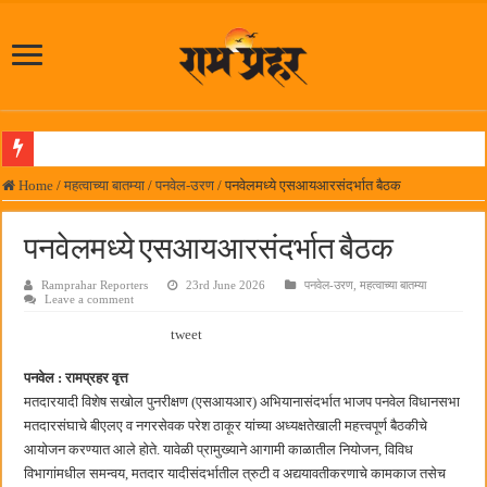
लोकनेते रामशेठ ठाकूर समाजसेवेतील हिरा -आमदार रविशेठ पाटील
Home
/
महत्वाच्या बातम्या
/
पनवेल-उरण
/
पनवेलमध्ये एसआयआरसंदर्भात बैठक
समाजप्रिय नेतृत्व आमदार प्रशांत ठाकूर यांच्या वाढदिवसानिमित्त राज्यभरातून शुभेच्छांचा वर्षाव
पनवेलमध्ये एसआयआरसंदर्भात बैठक
पनवेलमध्ये ८ ऑगस्टला महारोजगार मेळावा
Ramprahar Reporters
23rd June 2026
पनवेल-उरण
,
महत्वाच्या बातम्या
सर्वात मोठ्या दिवाळी अंक स्पर्धेचा निकाल जाहीर
Leave a comment
जनार्दन भगत शिक्षण प्रसारक संस्थेच्या मुख्य प्रशासकीय कार्यालयासह भव्य मूट कोर्टचे बुधवारी उद
tweet
पालेखुर्द येथील जि.प. शाळेच्या नूतन इमारतीचे लोकनेते रामशेठ ठाकूर यांच्या उद्घाटन
पनवेल : रामप्रहर वृत्त
हर घर तिरंगा अभियानासंदर्भात पनवेलमध्ये बैठक
मतदारयादी विशेष सखोल पुनरीक्षण (एसआयआर) अभियानासंदर्भात भाजप पनवेल विधानसभा
मतदारसंघाचे बीएलए व नगरसेवक परेश ठाकूर यांच्या अध्यक्षतेखाली महत्त्वपूर्ण बैठकीचे
कामोठे येथे समाजोपयोगी वस्तूंच्या वाटपाचा उपक्रम
आयोजन करण्यात आले होते. यावेळी प्रामुख्याने आगामी काळातील नियोजन, विविध
छत्रपती शिवाजी महाराज महाराजस्व समाधान शिबिरास पनवेलमध्ये उत्स्फूर्त प्रतिसाद
विभागांमधील समन्वय, मतदार यादीसंदर्भातील त्रुटी व अद्ययावतीकरणाचे कामकाज तसेच