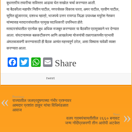
बाल्मर लॉरी आणि शेल इंडियातील कंत्राटी कामगारांना भरघोस पगारवाढ
बूथस्तरीय तयारीचा सविस्तर आढावा घेत सखोल चर्चा करण्यात आली.
या बैठकीला महापौर नितीन पाटील, नगरसेवक विकास घरत, अमर पाटील, प्रवीण पाटील,
सुमित झुंजारराव, दशरथ म्हात्रे, भाजपचे उत्तर रायगड जिल्हा उपाध्यक्ष मयुरेश नेतकर
यांच्यासह मतदारसंघातील प्रमुख पदाधिकारी उपस्थित होते.
मतदारसंघातील प्रत्येक बूथ अधिक मजबूत करण्यावर या बैठकीत प्रामुख्याने भर देण्यात
आला. संघटनात्मक बळकटीकरण आणि आखलेल्या योजनांची तळागाळापर्यंत प्रभावी
अंमलबजावणी करण्यासाठी ही बैठक अत्यंत महत्त्वपूर्ण ठरेल, असा विश्वास यावेळी व्यक्त
करण्यात आला.
Fa
T
W
E
Share
ce
wi
ha
m
bo
tte
ts
tweet
ail
ok
r
A
pp
Previous
राज्यातील जलप्रदूषणाच्या गंभीर प्रश्नावर
आमदार प्रशांत ठाकूर यांचा विधिमंडळात
आवाज
Next
वलप ग्रामपंचायतीतील २६६० बनावट
जन्म नोंदीप्रकरणी तीन आरोपी अटकेत