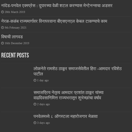
नांदेड-पनवेल एक्स्प्रेस : दुपारच्या वेळी शटल करण्यास मेन्टेनन्सचा अडसर
28th March 2019
नेरळ-कळंब राज्यमार्गावर विनापरवाना बीएसएनएल केबल टाकण्याचे काम
9th February 2021
विषाची लागवड
16th December 2019
Recent Posts
लोकनेते रामशेठ ठाकूर समाजसेवेतील हिरा -आमदार रविशेठ
पाटील
1 day ago
समाजप्रिय नेतृत्व आमदार प्रशांत ठाकूर यांच्या
वाढदिवसानिमित्त राज्यभरातून शुभेच्छांचा वर्षाव
2 days ago
पनवेलमध्ये ८ ऑगस्टला महारोजगार मेळावा
3 days ago