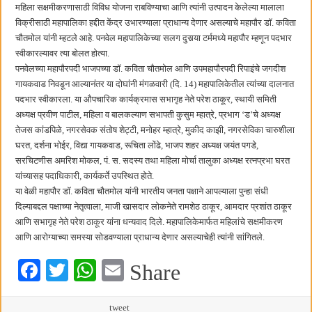
छत्रपती शिवाजी महाराज महाराजस्व समाधान शिबिरास पनवेलमध्ये उत्स्फूर्त प्रतिसाद
महिला सक्षमीकरणासाठी विविध योजना राबविण्याचा आणि त्यांनी उत्पादन केलेल्या मालाला
विक्रीसाठी महापालिका हद्दीत केंद्र उभारण्याला प्राधान्य देणार असल्याचे महापौर डॉ. कविता
चौतमोल यांनी म्हटले आहे. पनवेल महापालिकेच्या सलग दुसर्‍या टर्ममध्ये महापौर म्हणून पदभार
स्वीकारल्यावर त्या बोलत होत्या.
पनवेलच्या महापौरपदी भाजपच्या डॉ. कविता चौतमोल आणि उपमहापौरपदी रिपाइंचे जगदीश
गायकवाड निवडून आल्यानंतर या दोघांनी मंगळवारी (दि. 14) महापालिकेतील त्यांच्या दालनात
पदभार स्वीकारला. या औपचारिक कार्यक्रमास सभागृह नेते परेश ठाकूर, स्थायी समिती
अध्यक्ष प्रवीण पाटील, महिला व बालकल्याण सभापती कुसुम म्हात्रे, प्रभाग ‘ड’चे अध्यक्ष
तेजस कांडपिळे, नगरसेवक संतोष शेट्टी, मनोहर म्हात्रे, मुकीद काझी, नगरसेविका चारुशीला
घरत, दर्शना भोईर, विद्या गायकवाड, रूचिता लोंढे, भाजप शहर अध्यक्ष जयंत पगडे,
सरचिटणीस अमरिश मोकल, पं. स. सदस्य तथा महिला मोर्चा तालुका अध्यक्ष रत्नप्रभा घरत
यांच्यासह पदाधिकारी, कार्यकर्ते उपस्थित होते.
या वेळी महापौर डॉ. कविता चौतमोल यांनी भारतीय जनता पक्षाने आपल्याला पुन्हा संधी
दिल्याबद्दल पक्षाच्या नेतृत्वाला, माजी खासदार लोकनेते रामशेठ ठाकूर, आमदार प्रशांत ठाकूर
आणि सभागृह नेते परेश ठाकूर यांना धन्यवाद दिले. महापालिकेमार्फत महिलांचे सक्षमीकरण
आणि आरोग्याच्या समस्या सोडवण्याला प्राधान्य देणार असल्याचेही त्यांनी सांगितले.
Fa
T
W
E
Share
ce
wi
ha
m
tweet