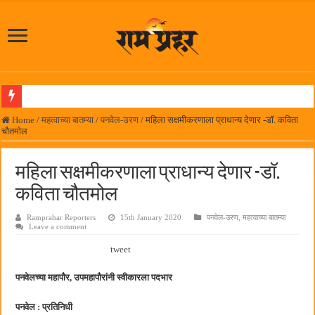
आमदार प्रशांत ठाकूर यांच्या उपस्थितीत विद्यार्थ्यांना रेनकोट, शिक्षकांना छत्री वाटप
Home
/
महत्वाच्या बातम्या
/
पनवेल-उरण
/
महिला सक्षमीकरणाला प्राधान्य देणार -डॉ. कविता
चौतमोल
लोकनेते रामशेठ ठाकूर समाजसेवेतील हिरा -आमदार रविशेठ पाटील
समाजप्रिय नेतृत्व आमदार प्रशांत ठाकूर यांच्या वाढदिवसानिमित्त राज्यभरातून शुभेच्छांचा वर्षाव
महिला सक्षमीकरणाला प्राधान्य देणार -डॉ.
पनवेलमध्ये ८ ऑगस्टला महारोजगार मेळावा
कविता चौतमोल
सर्वात मोठ्या दिवाळी अंक स्पर्धेचा निकाल जाहीर
Ramprahar Reporters
15th January 2020
पनवेल-उरण
,
महत्वाच्या बातम्या
Leave a comment
जनार्दन भगत शिक्षण प्रसारक संस्थेच्या मुख्य प्रशासकीय कार्यालयासह भव्य मूट कोर्टचे बुधवारी उद
tweet
पालेखुर्द येथील जि.प. शाळेच्या नूतन इमारतीचे लोकनेते रामशेठ ठाकूर यांच्या उद्घाटन
हर घर तिरंगा अभियानासंदर्भात पनवेलमध्ये बैठक
पनवेलच्या महापौर, उपमहापौरांनी स्वीकारला पदभार
कामोठे येथे समाजोपयोगी वस्तूंच्या वाटपाचा उपक्रम
पनवेल : प्रतिनिधी