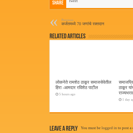
bo
tweet
tte
ts
ail
Share
ok
r
A
pp
Previous
कर्जतमध्ये 70 जणांचे रक्तदान
Related Articles
लोकनेते रामशेठ ठाकूर समाजसेवेतील
समाजप्रि
हिरा -आमदार रविशेठ पाटील
ठाकूर यां
राज्यभरातू
5 hours ago
1 day a
Leave a Reply
You must be
logged in
to post a