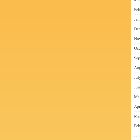
Feb
Jan
De
No
Oct
Sep
Au
Jul
Jun
Ma
Apr
Ma
Feb
Jan