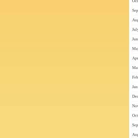
Oct
Sep
Au
Jul
Jun
Ma
Apr
Ma
Feb
Jan
De
No
Oct
Sep
Au