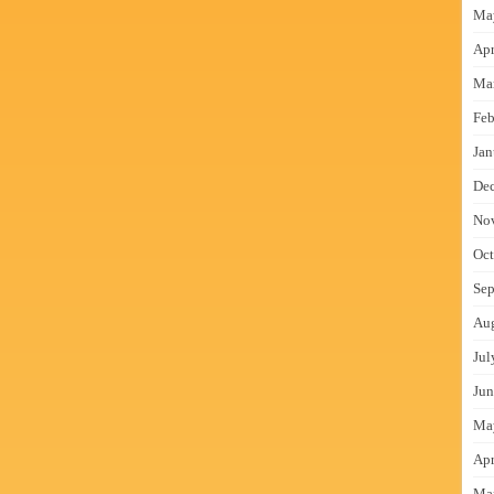
Ma
Apr
Ma
Feb
Jan
De
No
Oct
Sep
Au
Jul
Jun
Ma
Apr
Ma