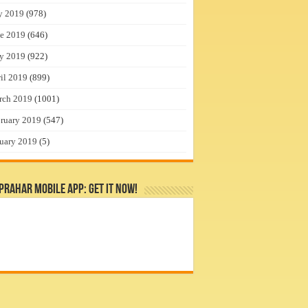
y 2019
(978)
e 2019
(646)
y 2019
(922)
il 2019
(899)
rch 2019
(1001)
ruary 2019
(547)
uary 2019
(5)
rahar Mobile App: Get it Now!