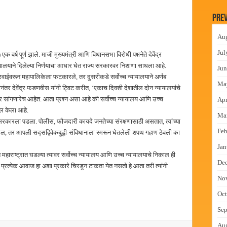
लमध्ये बैठक
Prev
 वाटपाचा उपक्रम
Au
माधान शिबिरास पनवेलमध्ये उत्स्फूर्त प्रतिसाद
Jul
र्ष पूर्ण झाले. माजी मुख्यमंत्री आणि विधानसभा विरोधी पक्षनेते देवेंद्र
ंत्राटी कामगारांना भरघोस पगारवाढ
ायालयाने दिलेल्या निर्णयाचा आधार घेत राज्य सरकारवर निशाणा साधला आहे.
Jun
रवाईवरून महापालिकेला फटकारले, तर दुसरीकडे सर्वोच्च न्यायालयाने अर्णब
Ma
ानंतर देवेंद्र फडणवीस यांनी ट्विट करीत, ‘एकाच दिवशी देशातील दोन न्यायालयांचे
 सांगणारेच आहेत. आता प्रश्न असा आहे की सर्वोच्च न्यायालय आणि उच्च
Apr
वाल केला आहे.
Ma
सरकारला पडला. पोलीस, फौजदारी कायदे जनतेच्या संरक्षणासाठी असतात, त्यांच्या
Feb
ेल, तर आपली सद्सद्विवेकबुद्धी-संविधानाला स्मरून घेतलेली शपथ गहाण ठेवली का
Jan
 महाराष्ट्रात घडल्या त्यावर सर्वोच्च न्यायालय आणि उच्च न्यायालयाचे निकाल ही
De
्येक आवाज हा अशा प्रकारे चिरडून टाकता येत नसतो हे आता तरी त्यांनी
No
Oct
Sep
Au