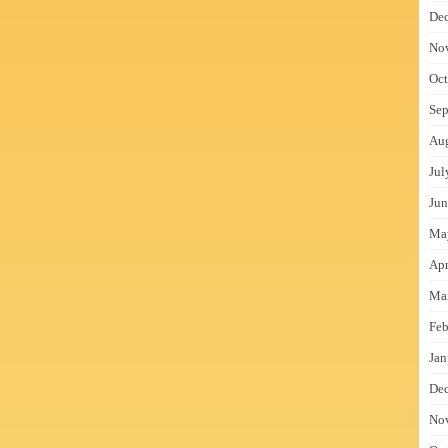
De
No
Oct
Sep
Au
Jul
Jun
Ma
Apr
Ma
Feb
Jan
De
No