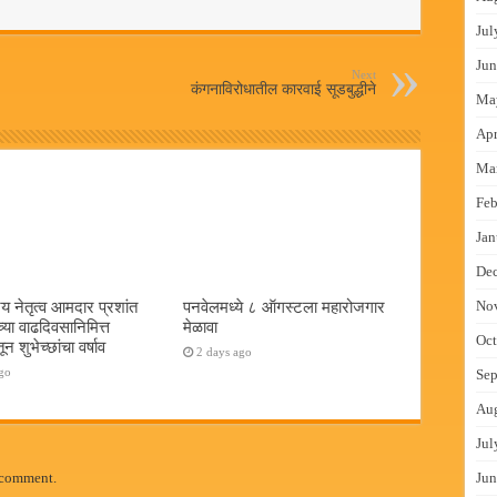
Jul
Jun
Next
कंगनाविरोधातील कारवाई सूडबुद्धीने
Ma
Apr
Ma
Feb
Jan
De
य नेतृत्व आमदार प्रशांत
पनवेलमध्ये ८ ऑगस्टला महारोजगार
No
च्या वाढदिवसानिमित्त
मेळावा
Oct
न शुभेच्छांचा वर्षाव
2 days ago
go
Sep
Au
Jul
 comment.
Jun