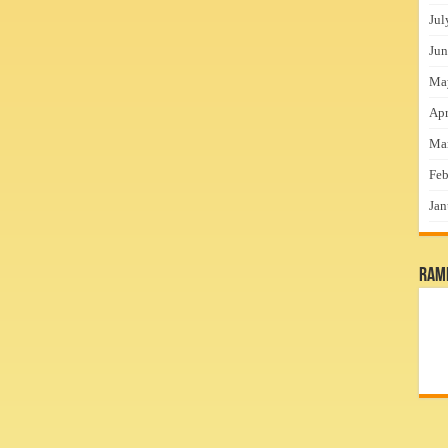
Jul
Jun
Ma
Apr
Ma
Feb
Jan
RamP