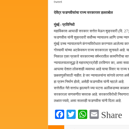
tweet
हर घर तिरंगा अभियानासंदर्भात पनवे
देवेंद्र फडणवीसांचा राज्य सरकारवर हल्लाबोल
कामोठे येथे समाजोपयोगी वस्तूंच्या
छत्रपती शिवाजी महाराज महाराजस्व स
मुंबई : प्रतिनिधी
महाविकास आघाडी सरकार सत्तेत येऊन शुक्रवारी (दि. 27) एक व
बाल्मर लॉरी आणि शेल इंडियातील क
फडणवीस यांनी शुक्रवारी सर्वोच्च न्यायालय आणि उच्च न्य
मुंबई उच्च न्यायालयाने कंगनाविरोधात करण्यात आलेल्या का
गोस्वामी यांच्या अटकेवरून राज्य सरकारला सुनावले आहे. य
निकाल एका प्रकारे सरकारच्या वर्षभरातील कामगिरीचा सार
न्यायालयालासुद्धा हे महाराष्ट्रद्रोही ठरविणार का, असा स
आपल्या देशात लोकशाही व्यवस्था आहे याचा विसर या राज्य 
छळवणुकीसाठी नाहीत. हे जर न्यायालयांना सांगावे लागत अस
हा प्रश्न निर्माण होतो, असेही फडणवीस यांनी म्हटले आहे.
सत्तेतील नेते सत्तांध झाल्याने ज्या घटना अलीकडच्या काळात
सरकारला सणसणीत चपराक आहे. सरकारविरोधी निघणारा प्रत
लक्षात घ्यावे, असा सल्लाही फडणवीस यांनी दिला आहे.
Fa
T
W
E
Share
ce
wi
ha
m