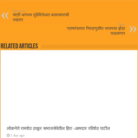
ok
r
A
pp
Previous
मंत्री धनंजय मुंडेंविरोधात बलात्काराची
तक्रार
Next
ग्रामपंचायत निवडणुकीत भाजपचा झेंडा
फडकणार
Related Articles
लोकनेते रामशेठ ठाकूर समाजसेवेतील हिरा -आमदार रविशेठ पाटील
1 day ago