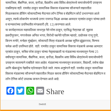
बाल्मर लॉरी आणि शेल इंडियातील कंत्राटी कामगारांना भरघोस पगारवाढ
सामाजिक, शैक्षणिक, कला, क्रीडा, वैद्यकीय अशा विविध क्षेत्रांमध्ये समाजोपयोगी उपक्रम
राबविणार्‍या श्री. रामशेठ ठाकूर सामाजिक विकास मंडळाच्या सौजन्याने शहरातील
मिडलक्लास हौसिंग सोसायटीच्या मैदानात लॉन टेनिस व बॅडमिंटन कोर्ट उभारण्यात आले
असून, त्याचे लोकार्पण भाजपचे उत्तर रायगड जिल्हा अध्यक्ष आमदार प्रशांत ठाकूर यांच्या हस्ते
व मान्यवरांच्या उपस्थितीत मंगळवारी (दि. 12) करण्यात आले.
या कार्यक्रमाला महापालिका सभागृह नेते परेश ठाकूर, प्रसिद्ध नेत्रतज्ञ डॉ. सुहास
हळदीपूरकर, नगरसेवक अनिल भगत, विरोधी पक्षनेते प्रीतम म्हात्रे, उद्योजक राजू गुप्ते,
किरण मनोरे, मनोहर मुंबईकर, सोसायटी मित्र मंडळाचे अध्यक्ष सुमित झुंझारराव, चिन्मय
समेळ आदी उपस्थित होते. श्री. रामशेठ ठाकूर सामाजिक विकास मंडळाचे अध्यक्ष आमदार
प्रशांत ठाकूर, सचिव परेश ठाकूर यांच्या नेतृत्वाखाली या मंडळाच्या माध्यमातून गेल्या 25
वर्षांपासून सामाजिक, शैक्षणिक, कला, क्रीडा, वैद्यकीय अशा विविध क्षेत्रांमध्ये समाजोपयोगी
उपक्रम सातत्याने राबविले जात आहेत. मंडळाच्या माध्यमातून कलाकार, विद्यार्थी, तसेच खेळ
आणि खेळाडूंना नेहमीच प्रोत्साहन दिले जाते. त्याच अनुषंगाने श्री. रामशेठ ठाकूर सामाजिक
विकास मंडळाच्या सौजन्याने शहरातील मिडल क्लास हौसिंग सोसायटीच्या मैदानात बॅडमिंटन व
लॉन टेनिस कोर्ट उपलब्ध करून देण्यात आले आहे.
Fa
T
W
E
Share
ce
wi
ha
m
bo
tte
ts
tweet
ail