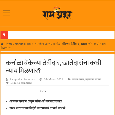
आमदार प्रशांत ठाकूर यांच्या उपस्थितीत विद्यार्थ्यांना रेनकोट, शिक्षकांना छत्री वाटप
Home
/
महत्वाच्या बातम्या
/
पनवेल-उरण
/
कर्नाळा बँकेच्या ठेवीदार, खातेदारांना कधी न्याय
मिळणार?
लोकनेते रामशेठ ठाकूर समाजसेवेतील हिरा -आमदार रविशेठ पाटील
समाजप्रिय नेतृत्व आमदार प्रशांत ठाकूर यांच्या वाढदिवसानिमित्त राज्यभरातून शुभेच्छांचा वर्षाव
कर्नाळा बँकेच्या ठेवीदार, खातेदारांना कधी
पनवेलमध्ये ८ ऑगस्टला महारोजगार मेळावा
न्याय मिळणार?
सर्वात मोठ्या दिवाळी अंक स्पर्धेचा निकाल जाहीर
Ramprahar Reporters
6th March 2021
पनवेल-उरण
,
महत्वाच्या बातम्या
Leave a comment
जनार्दन भगत शिक्षण प्रसारक संस्थेच्या मुख्य प्रशासकीय कार्यालयासह भव्य मूट कोर्टचे बुधवारी उद
tweet
पालेखुर्द येथील जि.प. शाळेच्या नूतन इमारतीचे लोकनेते रामशेठ ठाकूर यांच्या उद्घाटन
हर घर तिरंगा अभियानासंदर्भात पनवेलमध्ये बैठक
आमदार प्रशांत ठाकूर यांचा अधिवेशनात सवाल
राज्य सरकारच्या निर्दयी कारभाराचे काढले वाभाडे
कामोठे येथे समाजोपयोगी वस्तूंच्या वाटपाचा उपक्रम