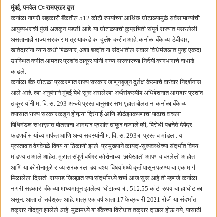
छत्रपती शिवाजी महाराज महाराजस्व समाधान शिबिरास पनवेलमध्ये उत्स्फूर्त प्रतिसाद
मुंबई, पनवेल ः रामप्रहर वृत्त
कर्नाळा नागरी सहकारी बँकेतील 512 कोटी रुपयांच्या आर्थिक घोटाळ्यामुळे सर्वसामान्यांची
आयुष्यभराची पुंजी अडकून पडली आहे. या घोटाळ्याची कुप्रचिती संपूर्ण राज्यात पसरलेली
असतानाही राज्य सरकार मात्र याकडे का दुर्लक्ष करीत आहे. कर्नाळा बँकेच्या ठेवीदार,
खातेदारांना न्याय कधी मिळणार, अशा शब्दांत या संदर्भातील सवाल विधिमंडळात पुन्हा एकदा
उपस्थित करीत आमदार प्रशांत ठाकूर यांनी राज्य सरकारच्या निर्दयी कारभाराचे वाभाडे
काढले.
कर्नाळा बँक घोटाळा प्रकरणात राज्य सरकार जाणूनबुजून दुर्लक्ष केल्याचे वारंवार निदर्शनास
आले आहे. त्या अनुषंगाने मुंबई येथे सुरू असलेल्या अर्थसंकल्पीय अधिवेशनात आमदार प्रशांत
ठाकूर यांनी म. वि. स. 293 अन्वये प्रस्तावानुसार सभागृहात बोलताना कर्नाळा बँकेच्या
तपासात राज्य सरकारकडून होणार्‍या दिरंगाई आणि डोळेझाकपणाचा पाढाच वाचला.
विधिमंडळ सभागृहात बोलताना आमदार प्रशांत ठाकूर म्हणाले की, विरोधी पक्षनेते देवेंद्र
फडणवीस यांच्यामार्फत आणि अन्य सदस्यांनी म. वि. स. 293चा प्रस्ताव मांडला. या
प्रस्तावात वेगवेगळे विषय या ठिकाणी झाले. प्रामुख्याने कायदा-सुव्यवस्थेच्या संदर्भात विषय
मांडण्यात आले आहेत. मुळात संपूर्ण वर्षभर कोरोनाच्या छायेखाली आपण वावरलेलो आहोत
आणि या कोरोनामुळे राज्य सरकारला बर्‍याचश्या विषयांमध्ये कृतीपासून पळण्याचा एक मार्ग
मिळालेला दिसतो. रायगड जिल्ह्यात ज्या संदर्भामध्ये चर्चा आज सुरू आहे ती म्हणजे कर्नाळा
नागरी सहकारी बँकेच्या माध्यमातून झालेल्या घोटाळ्याची. 512.55 कोटी रुपयांचा हा घोटाळा
असून, आता तो सर्वश्रुत आहे, मात्र एक वर्ष आता 17 फेब्रुवारी 2021 रोजी या संदर्भात
तक्रार नोंदवून झालेले आहे. मुळामध्ये या बँकेच्या विरोधात तक्रार दाखल होऊ नये, यासाठी