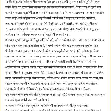
या बँकेचे अध्यक्ष विवेक पाटील यांच्यामार्फत सगळ्यात आधी प्रयत्न झाले. संपूर्ण जे प्रयत्न
त्यांनी केले त्या प्रयत्नांच्या माध्यमातून एकीकडे ठेवीदारांना दाबणे, ठेवीदारांना मी तुमचे पैसे
परत देणार अशा पद्धतीची आश्वासन देणे वारंवार झाले आणि या सगळ्याच्या माध्यमातून काहीच
घडत नाही असे पाहिल्यानंतर आम्ही जे मोर्चे काढले मग ते सहकार खात्यावर असतील,
शहरांमध्ये, रिझर्व्ह बँकेवर काढलेले मोर्चे, वेगवेगळ्या आणि वेळोवेळीच्या भेटी असतील या
सगळ्याचा परिपाक होऊन तक्रार दाखल झाली. त्यामध्ये एमपीडी अ‍ॅक्टदेखील लागू झाला
आहे, पण गेल्या वर्षभरामध्ये कोणत्याही पद्धतीची कारवाई नाही.
आमदार प्रशांत ठाकूर यांनी पुढे सांगितले की, खरे तर कोरोनामुळे राज्य सरकारला वेगवेगळ्या
गोष्टींपासून पळ काढता आलेला आहे. यामध्ये कर्नाळा बँक घोटाळाप्रकरणी पनवेल शहर
पोलीस ठाण्यात गुन्हा दाखल होऊनही कोणत्याच पद्धतीची कारवाई नाही. इओडब्लूकडे या
गुन्ह्याचा तपास गेला. या माध्यमातून तपास झाला, पण तपास करणार्‍या अधिकार्‍याची सगळ्यात
आधी कोरोनाच्या कालावधीत एप्रिल महिन्यामध्ये पहिली बदली केली गेली. मग पोलीस
आयुक्तांनी या गुन्ह्याचा तपास काढून घेण्याची विनंती केली. तसा तो तपास काढून घेतला गेला.
सीआयडीकडे या गुन्ह्याचा तपास गेलेला आहे. सीआयडीमार्फत सगळ्या चौकशा झाल्या आहेत,
मात्र अद्यापपर्यंत एकाही संचालकाला, तसेच अध्यक्ष विवेक पाटील यांना अटक तर दूरच, पण
यातील एकही व्यक्तीवर अद्यापर्यंत कारवाई झाली नाही. ज्या तक्रारदाराने या संदर्भातील
तक्रार केली आहे ती विशेष लेखापरीक्षक यांच्या अहवालातंर्गत केली आहे. जिल्हा
उपनिबंधकांनी त्याच्या संदर्भातील तक्रार केली आहे. 450 पानांचा अहवाल आहे. या अहवालात
63 कर्ज प्रकरणांची तपासणी झाली आहे.
आजच्या चर्चेच्या माध्यमातून मला या ठिकाणी सांगायचे आहे की, गुरुवारी आम्ही
विधानभवनाच्या पायर्‍यांवर बसून धरणे आंदोलन केले. सहकारमंत्री बाळासाहेब पाटील आले