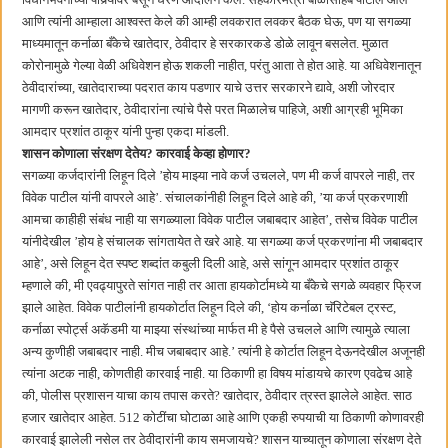
आणि त्यांनी आम्हाला आश्वस्त केले की आम्ही लवकरात लवकर बैठक घेऊ, पण या सगळ्या
माध्यमातून कर्नाळा बँकेचे खातेदार, ठेवीदार हे सरकारकडे डोळे लावून बसलेत. मुळात
कोरोनामुळे गेल्या वेळी अधिवेशन होऊ शकली नाहीत, परंतु आता ते होत आहे. या अधिवेशनातून
ठेवीदारांच्या, खातेदाराच्या पदरात काय पडणार याचे उत्तर सरकारने द्यावे, अशी जोरदार
मागणी करून खातेदार, ठेवीदारांना त्यांचे पैसे परत मिळालेच पाहिजे, अशी आग्रही भूमिका
आमदार प्रशांत ठाकूर यांनी पुन्हा एकदा मांडली.
शासन कोणाला संरक्षण देतेय? कारवाई केव्हा होणार?
सगळ्या कर्जदारांनी लिहून दिले ’होय माझ्या नावे कर्ज उचलले, पण मी कर्ज वापरले नाही, तर
विवेक पाटील यांनी वापरले आहे’. संचालकांनीही लिहून दिले आहे की, ’या कर्ज प्रकरणाशी
आमचा काहीही संबंध नाही या सगळ्याला विवेक पाटील जबाबदार आहेत’, तसेच विवेक पाटील
यांनीदेखील ’होय हे संचालक सांगतायेत ते खरे आहे. या सगळ्या कर्ज प्रकरणांना मी जबाबदार
आहे’, असे लिहून देत स्पष्ट शब्दांत कबुली दिली आहे, असे सांगून आमदार प्रशांत ठाकूर
म्हणाले की, मी एवढ्यापुरते सांगत नाही तर आता हायकोर्टामध्ये या बँकेचे सगळे व्यवहार फ्रिज
झाले आहेत. विवेक पाटीलांनी हायकोर्टात लिहून दिले की, ‘होय कर्नाळा चॅरिटेबल ट्रस्ट,
कर्नाळा स्पोर्ट्स अकॅडमी या माझ्या संस्थांच्या मार्फत मी हे पैसे उचलले आणि त्यामुळे त्याला
अन्य कुणीही जबाबदार नाही. मीच जबाबदार आहे.’ त्यांनी हे कोर्टात लिहून देऊनदेखील अजूनही
त्यांना अटक नाही, कोणतीही कारवाई नाही. या ठिकाणी हा विषय मांडायचे कारण एवढेच आहे
की, पोलीस प्रशासन याचा काय तपास करते? खातेदार, ठेवीदार त्रस्त झालेले आहेत. साठ
हजार खातेदार आहेत. 512 कोटींचा घोटाळा आहे आणि एकही रुपयाची या ठिकाणी कोणावरही
कारवाई झालेली नसेल तर ठेवीदारांनी काय समजायचे? शासन याच्यातून कोणाला संरक्षण देते